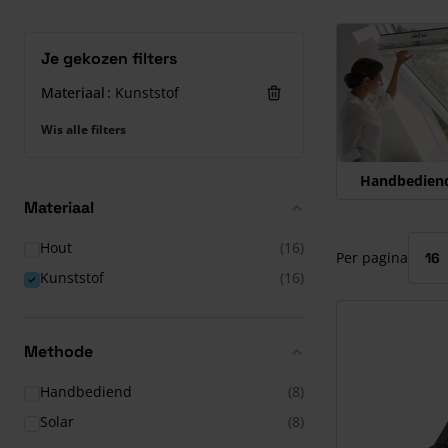
Druk om carrous
Je gekozen filters
Materiaal
Kunststof
Wis alle filters
Handbedien
Materiaal
Hout
(16)
Per pagina
Kunststof
(16)
Methode
Handbediend
(8)
Solar
(8)