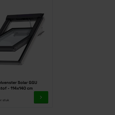
lvenster Solar GGU
tof - 114x140 cm
Ga naar product
r stuk