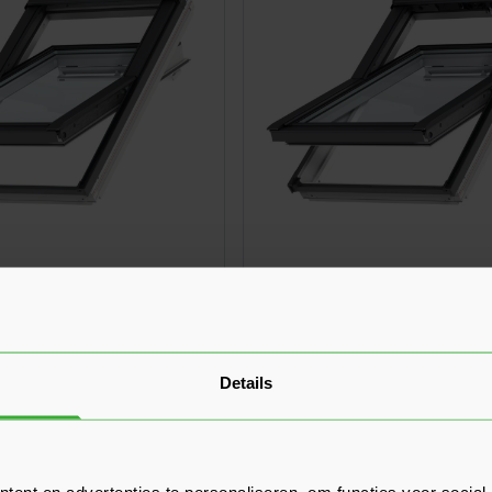
lvenster Handbediend
VELUX Tuimelvenster Solar
nststof - 78x118 cm
MK06 Kunststof - 78x118 
Ga naar product
1.293,07
stuk
Nu
per stuk
Details
ent en advertenties te personaliseren, om functies voor social