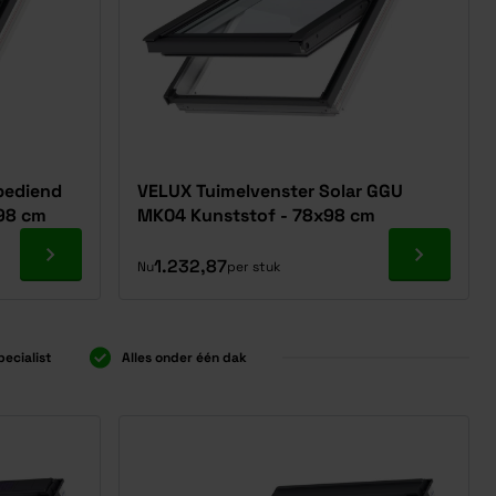
bediend
VELUX Tuimelvenster Solar GGU
98 cm
MK04 Kunststof - 78x98 cm
Ga naar product
Ga naar p
1.232,87
Nu
per stuk
pecialist
Alles onder één dak