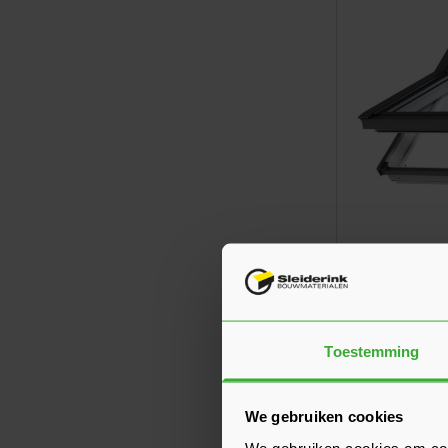
VELUX Tuime
GGU MK06 Ku
748,35
Nu
per 
Toestemming
We gebruiken cookies
We gebruiken cookies om cont