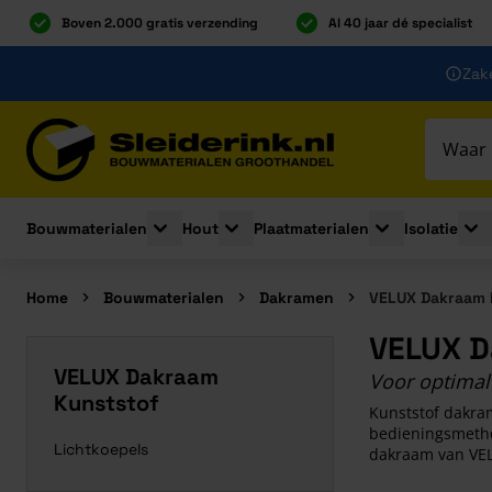
Boven 2.000 gratis verzending
Al 40 jaar dé specialist
Ga naar de inhoud
Zake
Ga naar hoofdinhoud
Bouwmaterialen
Hout
Plaatmaterialen
Isolatie
Toggle submenu for Bouwmaterialen
Toggle submenu for Hout
Toggle submenu 
Togg
Home
Bouwmaterialen
Dakramen
VELUX Dakraam 
VELUX D
VELUX Dakraam
Voor optimale
Kunststof
Kunststof dakram
bedieningsmetho
Lichtkoepels
dakraam van VELU