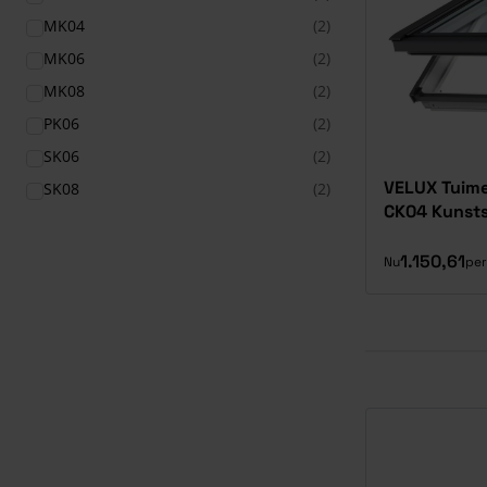
MK04
(2)
MK06
(2)
MK08
(2)
PK06
(2)
SK06
(2)
VELUX Tuime
SK08
(2)
CK04 Kunsts
1.150,61
Nu
per