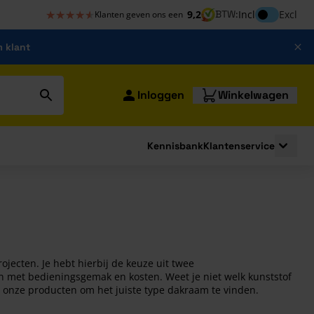
★★★★★
★★★★★
Inclusief bt
9,2
BTW:
Incl
Excl
Klanten geven ons een
m klant
Inloggen
Winkelwagen
Kennisbank
Klantenservice
strating
submenu for Bouwshop
Toggle 
jecten. Je hebt hierbij de keuze uit twee
 met bedieningsgemak en kosten. Weet je niet welk kunststof
 onze producten om het juiste type dakraam te vinden.