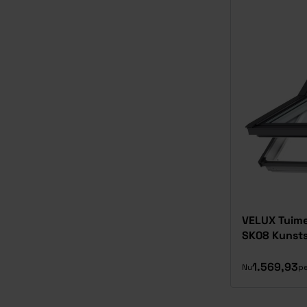
VELUX Tuime
SK08 Kunsts
1.569,93
Nu
pe