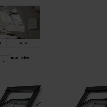
el over te slaan
d
Solar
16
artikelen