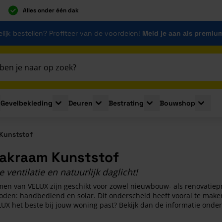
Alles onder één dak
lijk bestellen? Profiteer van de voordelen!
Meld je aan als premiu
Gevelbekleding
Deuren
Bestrating
Bouwshop
for Plaatmaterialen
le submenu for Isolatie
Toggle submenu for Gevelbekleding
Toggle submenu for Deuren
Toggle submenu for Be
Toggle 
Kunststof
akraam Kunststof
 ventilatie en natuurlijk daglicht!
en van VELUX zijn geschikt voor zowel nieuwbouw- als renovatiepro
den: handbediend en solar. Dit onderscheid heeft vooral te maken
X het beste bij jouw woning past? Bekijk dan de informatie onder