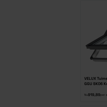
VELUX Tuime
GGU SK06 Ku
919,89
Nu
per 