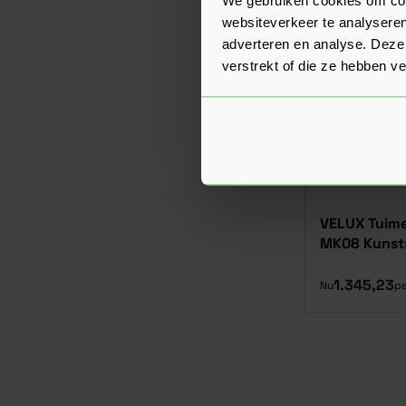
websiteverkeer te analyseren
adverteren en analyse. Deze
verstrekt of die ze hebben v
VELUX Tuime
MK08 Kunsts
1.345,23
Nu
pe