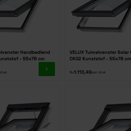
lvenster Handbediend
VELUX Tuimelvenster Solar
nststof - 55x78 cm
CK02 Kunststof - 55x78 c
Ga naar product
1.113,49
stuk
Nu
per stuk