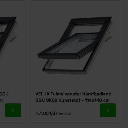
 GGU
VELUX Tuimelvenster Handbediend
cm
GGU SK08 Kunststof - 114x140 cm
Ga naar product
Ga naar p
1.051,87
Nu
per stuk