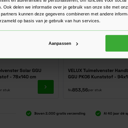
. Ook delen we informatie over je gebruik van onze site met onz
 partners kunnen deze gegevens combineren met andere informat
erzameld op basis van je gebruik van hun services.
Aanpassen
lvenster Solar GGU
VELUX Tuimelvenster Hand
tof - 78x140 cm
GGU PK06 Kunststof - 94x
Ga naar product
853,56
r stuk
Nu
per stuk
Boven 2.000 gratis verzending
Al 40 jaar dé s