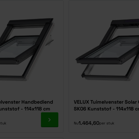
lvenster Handbediend
VELUX Tuimelvenster Solar
nststof - 114x118 cm
SK06 Kunststof - 114x118 
Ga naar product
1.464,60
stuk
Nu
per stuk