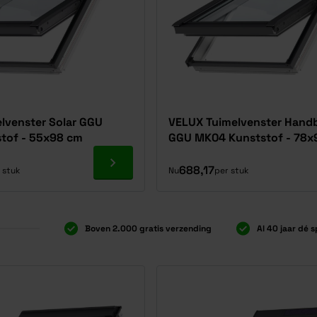
lvenster Solar GGU
VELUX Tuimelvenster Hand
tof - 55x98 cm
GGU MK04 Kunststof - 78x
Ga naar product
688,17
 stuk
Nu
per stuk
Boven 2.000 gratis verzending
Al 40 jaar dé s