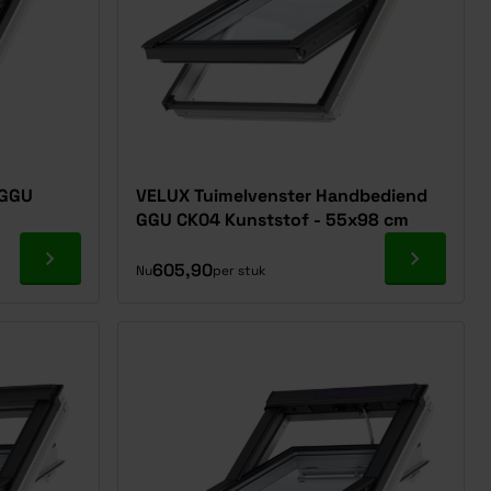
 GGU
VELUX Tuimelvenster Handbediend
m
GGU CK04 Kunststof - 55x98 cm
Ga naar product
Ga naar p
605,90
Nu
per stuk