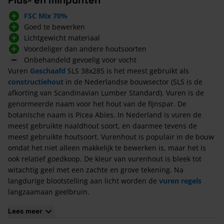
FSC Mix 70%
Goed te bewerken
Lichtgewicht materiaal
Voordeliger dan andere houtsoorten
Onbehandeld gevoelig voor vocht
Vuren
Geschaafd
SLS 38x285 is het meest gebruikt als
constructiehout
in de Nederlandse bouwsector (SLS is de
afkorting van Scandinavian Lumber Standard). Vuren is de
genormeerde naam voor het hout van de fijnspar. De
botanische naam is Picea Abies. In Nederland is vuren de
meest gebruikte naaldhout soort, en daarmee tevens de
meest gebruikte houtsoort. Vurenhout is populair in de bouw
omdat het niet alleen makkelijk te bewerken is, maar het is
ook relatief goedkoop. De kleur van vurenhout is bleek tot
witachtig geel met een zachte en grove tekening. Na
langdurige blootstelling aan licht worden de
vuren regels
langzaamaan geelbruin.
Kenmerken van Vuren SLS 38x285
Lees meer
Vuren
SLS
38x285 heeft een kopmaat van 38x285 geschaafd