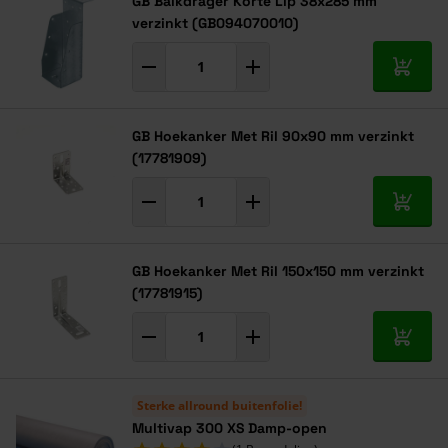
GB Balkdrager Korte Lip 38x285 mm
verzinkt (GB094070010)
In mij
GB Hoekanker Met Ril 90x90 mm verzinkt
(17781909)
In mij
GB Hoekanker Met Ril 150x150 mm verzinkt
(17781915)
In mij
Sterke allround buitenfolie!
Multivap 300 XS Damp-open