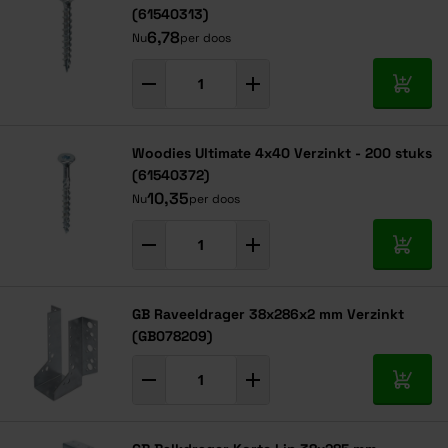
(61540313)
6,78
Nu
per doos
In mij
Woodies Ultimate 4x40 Verzinkt - 200 stuks
(61540372)
10,35
Nu
per doos
In mij
GB Raveeldrager 38x286x2 mm Verzinkt
(GB078209)
In mij