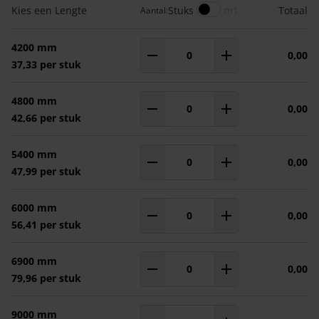
Gegroepeerde productitems
Meters
Kies een Lengte
Stuks
m1
Totaal
Aantal:
4200 mm
0,00
Aantal
m¹
37,33 per stuk
4800 mm
0,00
Aantal
m¹
42,66 per stuk
5400 mm
0,00
Aantal
m¹
47,99 per stuk
6000 mm
0,00
Aantal
m¹
56,41 per stuk
6900 mm
0,00
Aantal
m¹
79,96 per stuk
9000 mm