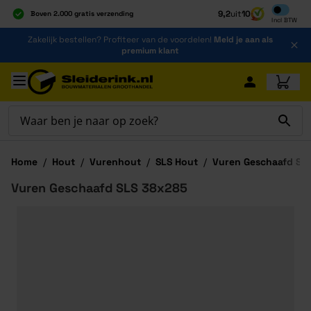
Inclusief b
9,2
uit
10
Boven 2.000 gratis verzending
Incl
BTW
Al 40 jaar dé specialist
Ga naar de inhoud
Zakelijk bestellen? Profiteer van de voordelen!
Meld je aan als
Alles onder één dak
premium klant
Ga naar hoofdinhoud
Home
/
Hout
/
Vurenhout
/
SLS Hout
/
Vuren Geschaafd SL
Vuren Geschaafd SLS 38x285