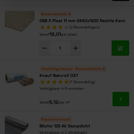
Bouwvakdeals ☀️
OSB 3 Plaat 11 mm 2440x1220 Rechte Kant
(2 Beoordelingen)
19,01
Vanaf
per plaat
In mij
Voordelige keuze!
Bouwvakdeals ☀️
Knauf Naturoll 037
(1 Beoordeling)
Verkrijgbaar in 8 varianten
Ga naa
5,12
Vanaf
per m²
Populaire keuze!
Miofol 125 AV Dampdicht
Verkrijgbaar in 2 afmetingen