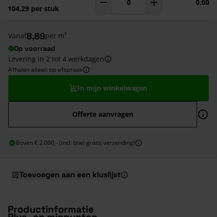
0,00
Aantal
m¹
104,29 per stuk
8,89
Vanaf
per m¹
Op voorraad
Levering in 2 tot 4 werkdagen
Afhalen alleen op afspraak
In mijn winkelwagen
Offerte aanvragen
Boven € 2.000,- (incl. btw) gratis verzending!
Toevoegen aan een kluslijst
Productinformatie
Plus- en minpunten