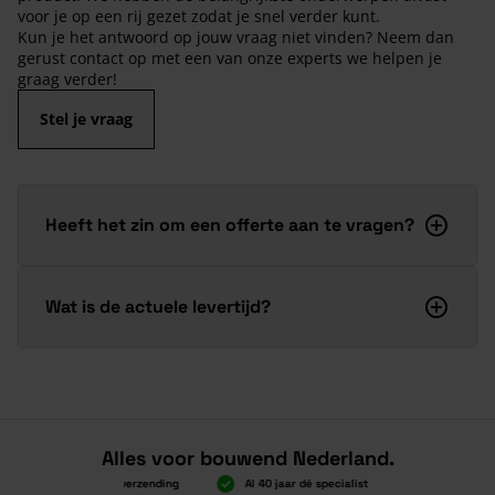
voor je op een rij gezet zodat je snel verder kunt.
Kun je het antwoord op jouw vraag niet vinden? Neem dan
gerust contact op met een van onze experts we helpen je
graag verder!
Stel je vraag
Heeft het zin om een offerte aan te vragen?
Wat is de actuele levertijd?
Alles voor bouwend Nederland.
Boven 2.000 gratis verzending
Al 40 jaar dé specialist
Alles onder 