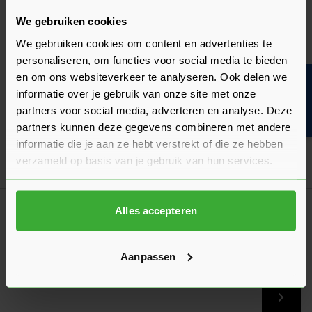
(1 Beoordeling)
We gebruiken cookies
Ga naa
203,96
Nu
per rol
We gebruiken cookies om content en advertenties te
personaliseren, om functies voor social media te bieden
en om ons websiteverkeer te analyseren. Ook delen we
Bouwvakinfo
Bouwvakdeals ☀️
informatie over je gebruik van onze site met onze
OSB 3 Plaat 9 mm 2440x1220 Rechte Kant
partners voor social media, adverteren en analyse. Deze
(1 Beoordeling)
16,34
partners kunnen deze gegevens combineren met andere
Vanaf
per plaat
informatie die je aan ze hebt verstrekt of die ze hebben
verzameld op basis van je gebruik van hun services.
In mij
Alles accepteren
Folie
Gebruik onze foliewijzer: kies de juiste
folie voor jouw project!
Aanpassen