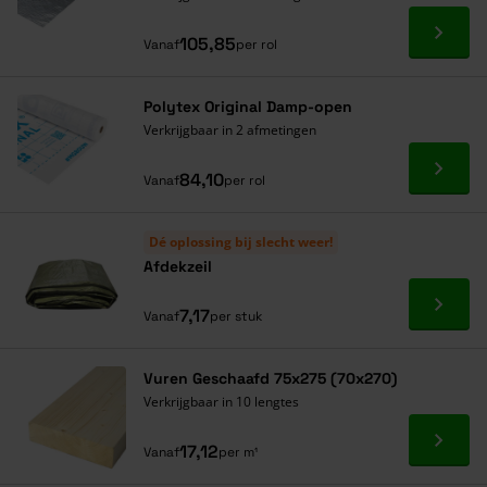
Ga naa
105,85
Vanaf
per rol
Polytex Original Damp-open
Verkrijgbaar in 2 afmetingen
Ga naa
84,10
Vanaf
per rol
Dé oplossing bij slecht weer!
Afdekzeil
Ga naa
7,17
Vanaf
per stuk
Vuren Geschaafd 75x275 (70x270)
Verkrijgbaar in 10 lengtes
Ga naa
17,12
Vanaf
per m¹