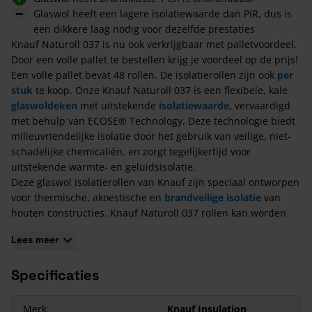
Glaswol heeft een lagere isolatiewaarde dan PIR, dus is
een dikkere laag nodig voor dezelfde prestaties
Knauf Naturoll 037 is nu ook verkrijgbaar met palletvoordeel.
Door een volle pallet te bestellen krijg je voordeel op de prijs!
Een volle pallet bevat 48 rollen. De isolatierollen zijn ook
per
stuk
te koop. Onze Knauf Naturoll 037 is een flexibele, kale
glaswoldeken
met uitstekende
isolatiewaarde
, vervaardigd
met behulp van ECOSE® Technology. Deze technologie biedt
milieuvriendelijke isolatie door het gebruik van veilige, niet-
schadelijke chemicaliën, en zorgt tegelijkertijd voor
uitstekende warmte- en geluidsisolatie.
Deze glaswol isolatierollen van Knauf zijn speciaal ontworpen
voor thermische, akoestische en
brandveilige isolatie
van
houten constructies. Knauf Naturoll 037 rollen kan worden
toegepast in zowel nieuwbouwprojecten als renovaties, voor
Lees meer
onder andere
vloer
-,
dak
- en
muurisolatie
. Het product is
beschikbaar in diverse diktes, waaronder 90 mm, 120 mm,
Specificaties
140 mm, 170 mm, en 220 mm in een breedte van 580 mm.
Ideaal voor houtconstructies waar een dikke laag isolatie
gewenst is. De isolatie biedt uitstekende thermische
Merk
Knauf Insulation