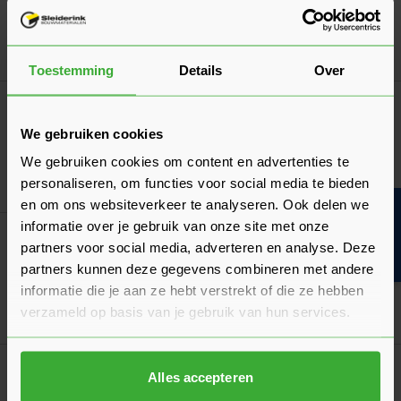
Verkrijgbaar in 8 lengtes
Ga naa
957,10
Vanaf
per pak
Toestemming
Details
Over
Bouwvakdeals ☀️
Siniat Gipsplaten AK Palletvoordeel
We gebruiken cookies
Verkrijgbaar in 2 afmetingen
We gebruiken cookies om content en advertenties te
personaliseren, om functies voor social media te bieden
Ga naa
5,23
Vanaf
per m²
en om ons websiteverkeer te analyseren. Ook delen we
Bouwvakinfo
informatie over je gebruik van onze site met onze
Bouwvakdeals ☀️
partners voor social media, adverteren en analyse. Deze
Stucplaat Palletvoordeel
partners kunnen deze gegevens combineren met andere
Verkrijgbaar in 2 breedtes
informatie die je aan ze hebt verstrekt of die ze hebben
verzameld op basis van je gebruik van hun services.
Ga naa
4,65
Vanaf
per plaat
Goed voorbereid aan de slag
Alles accepteren