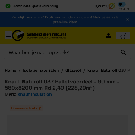
Inclusief b
9,2
uit
10
Boven 2.000 gratis verzending
Incl
BTW
Al 40 jaar dé specialist
Ga naar de inhoud
Zakelijk bestellen? Profiteer van de voordelen!
Meld je aan als
Alles onder één dak
premium klant
Ga naar hoofdinhoud
Home
/
Isolatiematerialen
/
Glaswol
/
Knauf Naturoll 037 Pal
Knauf Naturoll 037 Palletvoordeel - 90 mm -
580x8200 mm Rd 2,40 (228,29m²)
Merk:
Knauf Insulation
Bouwvakdeals ☀️