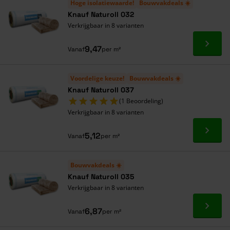
Hoge isolatiewaarde!
Bouwvakdeals ☀️
Knauf Naturoll 032
Verkrijgbaar in 8 varianten
Ga naa
9,47
Vanaf
per m²
Voordelige keuze!
Bouwvakdeals ☀️
Knauf Naturoll 037
(1 Beoordeling)
Verkrijgbaar in 8 varianten
Ga naa
5,12
Vanaf
per m²
Bouwvakdeals ☀️
Knauf Naturoll 035
Verkrijgbaar in 8 varianten
Ga naa
6,87
Vanaf
per m²