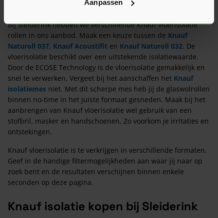
Aanpassen
Wat is ons aanbod?
Bij Sleiderink hebben we verschillende Knauf vloerisolatie
rollen in ons aanbod. Maak een keuze tussen de
Knauf
Naturoll 037
,
Knauf Acoustifit
en
Knauf Naturoll 032
. De
vloerisolatie beschikt over een uitstekende isolatiewaarde.
Door de ECOSE Technology is de vloerisolatie gemakkelijk en
snel te verwerken. Vergeet bij het aanschaffen het
Knauf
isolatiemes
niet. Met dit scherpe mes heb jij de glaswolrollen
binnen no-time in het juiste formaat gesneden. Maak bij het
aanbrengen van Knauf vloerisolatie wel gebruik van een
stofbril, masker en handschoenen. Zo voorkom je irritaties en
ontstekingen.
Knauf vloerisolatie is te verkrijgen in verschillende formaten.
Geef in de handige filtermogelijkheden aan waar jij naar op
zoek bent en de resultaten verschijnen binnen enkele
seconden op deze pagina.
Knauf isolatie kopen bij Sleiderink