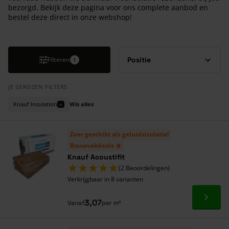
bezorgd. Bekijk deze pagina voor ons complete aanbod en
bestel deze direct in onze webshop!
Druk om carrousel over te slaan
Filteren
1
JE GEKOZEN FILTERS
Knauf Insulation
Wis alles
×
Zeer geschikt als geluidsisolatie!
Bouwvakdeals ☀️
Knauf Acoustifit
(2 Beoordelingen)
Verkrijgbaar in 8 varianten
Ga naa
3,07
Vanaf
per m²