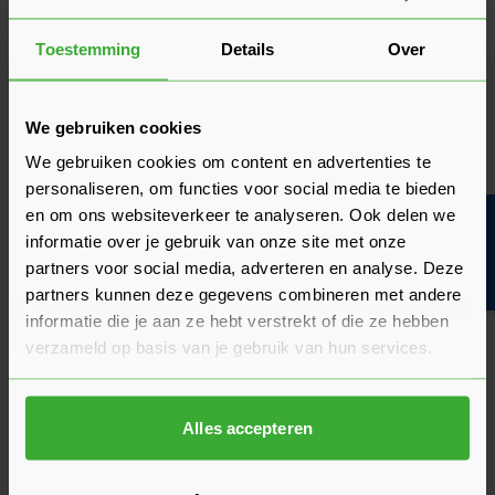
Toestemming
Details
Over
Isoleer je vloer met Knauf
We gebruiken cookies
vloerisolatie!
We gebruiken cookies om content en advertenties te
personaliseren, om functies voor social media te bieden
Knauf vloerisolatie bestaat uit
glaswol
. Deze gerecyclede
en om ons websiteverkeer te analyseren. Ook delen we
glasscherven aangevuld met zuiver zand, zorgen voor een
Bouwvakinfo
zachte structuur. Met Knauf isolatie ben jij verzekerd van
informatie over je gebruik van onze site met onze
uitstekende thermische én akoestische isolatie. Ook is deze
partners voor social media, adverteren en analyse. Deze
vloerisolatie rol erg brandveilig, waardoor ze prima in houten
partners kunnen deze gegevens combineren met andere
constructies kunnen worden toegepast. De
informatie die je aan ze hebt verstrekt of die ze hebben
samendrukbaarheid van het materiaal zorgt er tot slot voor
verzameld op basis van je gebruik van hun services.
dat oppervlakten met oneffenheden makkelijk kunnen
worden geïsoleerd. Het enige nadeel is dat het glaswol niet
goed bestendig is tegen vocht. Hierdoor raden we aan om
Alles accepteren
Knauf vloerisolatie niet in ruimtes te gebruiken waar veel
vocht aanwezig is.