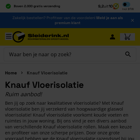
Inclusief b
9,2
uit
10
Boven 2.000 gratis verzending
Incl
BTW
Al 40 jaar dé specialist
Ga naar de inhoud
Zakelijk bestellen? Profiteer van de voordelen!
Meld je aan als
Alles onder één dak
premium klant
Ga naar hoofdinhoud
Home
Knauf Vloerisolatie
Knauf Vloerisolatie
Ruim aanbod!
Ben jij op zoek naar kwalitatieve vloerisolatie? Met Knauf
vloerisolatie ben jij verzekerd van hoogwaardige glaswol
vloerisolatie! Knauf vloerisolatie voorkomt koude voeten en
ruimtes in jouw woning. Bij ons vind je een divers aanbod
van verschillende Knauf vloerisolatie rollen. Maak een keuze
en profiteer van onze scherpe prijzen. Door onze grote
voorraad hebben we de Knauf vloerisolatie razendsnel bij jou