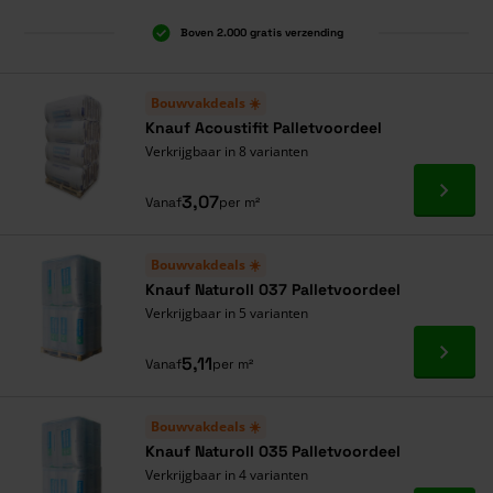
Boven 2.000 gratis verzending
Al 40 jaar dé specialist
Alles onder één dak
Bouwvakdeals ☀️
Knauf Acoustifit Palletvoordeel
Verkrijgbaar in 8 varianten
Ga naa
3,07
Vanaf
per m²
Bouwvakdeals ☀️
Knauf Naturoll 037 Palletvoordeel
Verkrijgbaar in 5 varianten
Ga naa
5,11
Vanaf
per m²
Bouwvakdeals ☀️
Knauf Naturoll 035 Palletvoordeel
Verkrijgbaar in 4 varianten