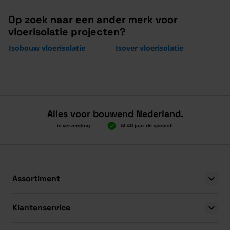
Op zoek naar een ander merk voor
vloerisolatie projecten?
Isobouw vloerisolatie
Isover vloerisolatie
Alles voor bouwend Nederland.
Boven 2.000 gratis verzending
Al 40 jaar dé specialist
Alles ond
Boven 2.000 gratis verzending
Al 40 jaar dé specialist
Alles ond
Assortiment
Klantenservice