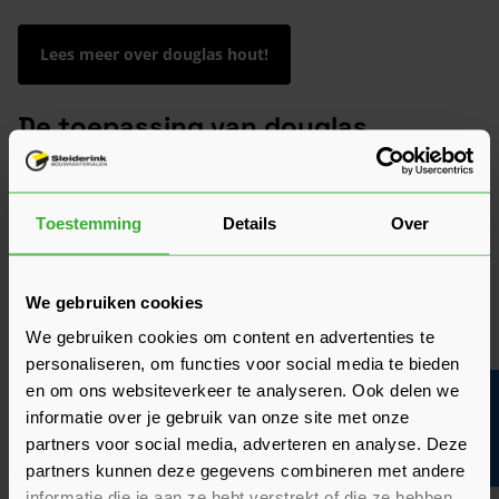
Lees meer over douglas hout!
De toepassing van douglas
vellingdelen
Douglas vellingdelen kunnen op verschillende manieren
worden toegepast. Ze zijn ideaal voor
gevelbekleding
, zowel
Toestemming
Details
Over
aan de buitenkant van je woning, als bij een overkapping of
tuinhuis. Daarnaast worden ze vaak gebruikt voor
dakbeschot
of als wandbekleding. De handige mes- en
We gebruiken cookies
groefverbinding zorgt ervoor dat je de
vellingdelen
makkelijk
We gebruiken cookies om content en advertenties te
kunt monteren. Daarnaast zorgt het voor een strak resultaat,
personaliseren, om functies voor social media te bieden
ongeacht waar je ze plaatst. Of je nu een moderne of
klassieke uitstraling wenst, douglas vellingdelen passen in
en om ons websiteverkeer te analyseren. Ook delen we
Bouwvakinfo
iedere omgeving.
informatie over je gebruik van onze site met onze
partners voor social media, adverteren en analyse. Deze
partners kunnen deze gegevens combineren met andere
informatie die je aan ze hebt verstrekt of die ze hebben