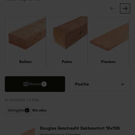
Druk om carrousel over te slaan
Balken
Palen
Planken
Filteren
1
JE GEKOZEN FILTERS
Vellingdeel
Wis alles
×
Douglas Geschaafd Dakbeschot 16x106
Verkrijgbaar in 2 lengtes