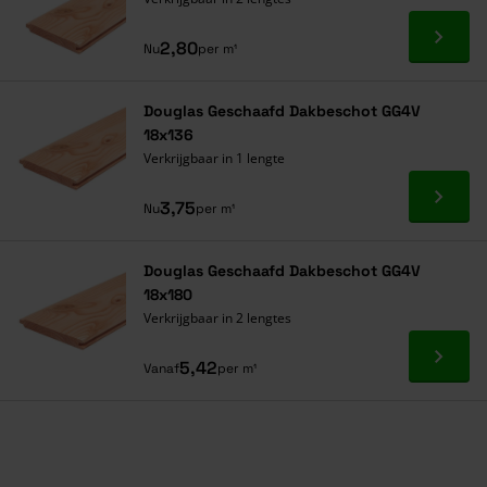
Ga naa
2,80
Nu
per m¹
Douglas Geschaafd Dakbeschot GG4V
18x136
Verkrijgbaar in 1 lengte
Ga naa
3,75
Nu
per m¹
Douglas Geschaafd Dakbeschot GG4V
18x180
Verkrijgbaar in 2 lengtes
Ga naa
5,42
Vanaf
per m¹