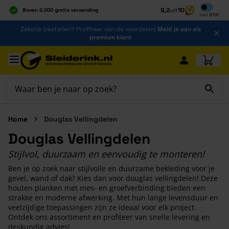
Inclusief b
9,2
uit
10
Boven 2.000 gratis verzending
Incl
BTW
Al 40 jaar dé specialist
Ga naar de inhoud
Zakelijk bestellen? Profiteer van de voordelen!
Meld je aan als
Alles onder één dak
premium klant
Ga naar hoofdinhoud
Home
Douglas Vellingdelen
Douglas Vellingdelen
Stijlvol, duurzaam en eenvoudig te monteren!
Ben je op zoek naar stijlvolle en duurzame bekleding voor je
gevel, wand of dak? Kies dan voor douglas vellingdelen! Deze
houten planken met mes- en groefverbinding bieden een
strakke en moderne afwerking. Met hun lange levensduur en
veelzijdige toepassingen zijn ze ideaal voor elk project.
Ontdek ons assortiment en profiteer van snelle levering en
deskundig advies!