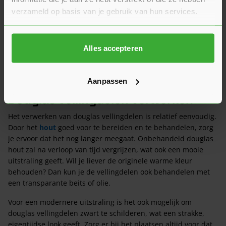
verzameld op basis van je gebruik van hun services.
Alles accepteren
Aanpassen
Douglas vellingdelen verwerken
Het verwerken van douglas vellingdelen is relatief eenvoudig.
Door het
hout
goed voor te bereiden en te behandelen, zorg
je ervoor dat het nog langer meegaat. Onbehandeld douglas
hout zal na verloop van tijd vergrijzen, wat ook een mooie
uitstraling geeft. Wil je liever de originele warme kleur
behouden? Dan kun je de vellingdelen ook behandelen met
een transparante beits of olie.
Voor een modernere uitstraling is het ook mogelijk om
douglas vellingdelen zwart te schilderen, wat een strakke,
eigentijdse look geeft. Zorg er bij het plaatsen altijd voor dat