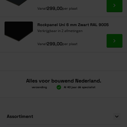
Ga naa
299,00
Vanaf
per plaat
Rockpanel Uni 6 mm Zwart RAL 9005
Verkrijgbaar in 2 afmetingen
Ga naa
299,00
Vanaf
per plaat
Alles voor bouwend Nederland.
Boven 2.000 gratis verzending
Al 40 jaar dé specialist
Alles onder 
Boven 2.000 gratis verzending
Al 40 jaar dé specialist
Alles onder 
Assortiment