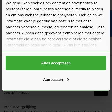
Goed voorbereid aan de slag
We gebruiken cookies om content en advertenties te
personaliseren, om functies voor social media te bieden
en om ons websiteverkeer te analyseren. Ook delen we
Bouwvakinfo
Verwerkingsadvies
informatie over je gebruik van onze site met onze
Rockpanel Montage
partners voor social media, adverteren en analyse. Deze
Lees hier ons verwerkingsadvies over Rockpanel voor de
partners kunnen deze gegevens combineren met andere
montage van je gevelbekleding!
informatie die je aan ze hebt verstrekt of die ze hebben
Laatst gewijzigd: Juni 2026
verzameld op basis van je gebruik van hun services.
Lees 
Leestijd: 1 minuut
Algemeen
Alles accepteren
Rockpanel kleuren
Ontdek alle Rockpanel kleuren en kleurseries. Bekijk het
Aanpassen
overzicht en kies de juiste kleur voor jouw gevel!
Laatst gewijzigd: Mei 2026
Lees 
Leestijd: 1 minuut
Productvergelijking