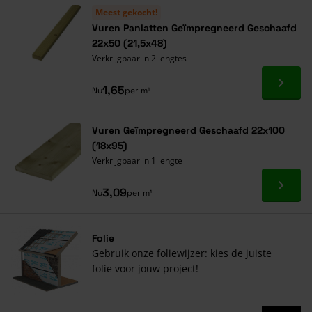
Meest gekocht!
Vuren Panlatten Geïmpregneerd Geschaafd
22x50 (21,5x48)
Verkrijgbaar in 2 lengtes
Ga naa
1,65
Nu
per m¹
Vuren Geïmpregneerd Geschaafd 22x100
(18x95)
Verkrijgbaar in 1 lengte
Ga naa
3,09
Nu
per m¹
Folie
Gebruik onze foliewijzer: kies de juiste
folie voor jouw project!