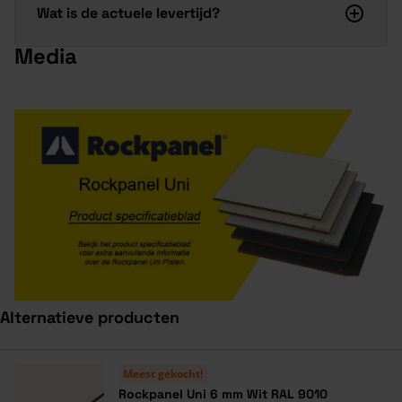
Wat is de actuele levertijd?
Media
Alternatieve producten
Navigeren door de elementen van de carrousel is mogelijk met de ta
Druk om carrousel over te slaan
Druk op om naar carrouselnavigatie te gaan
Meest gekocht!
Rockpanel Uni 6 mm Wit RAL 9010