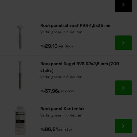
Rockpanelschroef RVS 4,5x35 mm
Verkrijgbaar in 6 kleuren
Ga naa
29,10
Nu
per doos
Rockpanel Nagel RVS 32x2,8 mm (200
stuks)
Verkrijgbaar in 6 kleuren
Ga naa
37,96
Nu
per doos
Rockpanel Kantenlak
Verkrijgbaar in 6 kleuren
Ga naa
86,81
Nu
per stuk