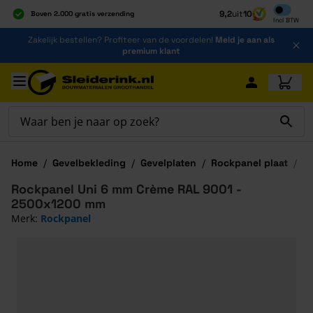
Inclusief b
9,2
uit
10
Boven 2.000 gratis verzending
Incl
BTW
Al 40 jaar dé specialist
Ga naar de inhoud
Zakelijk bestellen? Profiteer van de voordelen!
Meld je aan als
Alles onder één dak
premium klant
Ga naar hoofdinhoud
Home
/
Gevelbekleding
/
Gevelplaten
/
Rockpanel plaat
/
R
Rockpanel Uni 6 mm Crème RAL 9001 -
2500x1200 mm
Merk:
Rockpanel