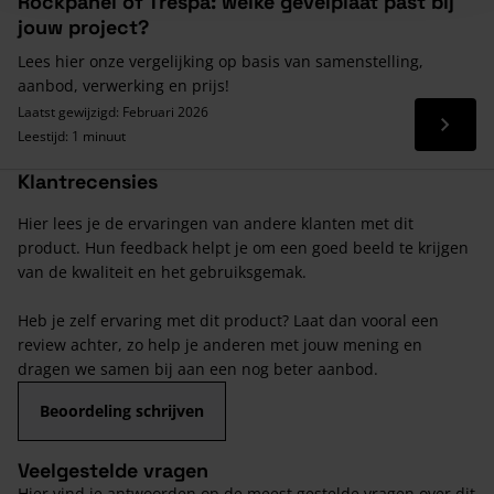
Rockpanel of Trespa: welke gevelplaat past bij
jouw project?
Lees hier onze vergelijking op basis van samenstelling,
aanbod, verwerking en prijs!
Laatst gewijzigd: Februari 2026
Lees 
Leestijd: 1 minuut
Klantrecensies
Hier lees je de ervaringen van andere klanten met dit
product. Hun feedback helpt je om een goed beeld te krijgen
van de kwaliteit en het gebruiksgemak.
Heb je zelf ervaring met dit product? Laat dan vooral een
review achter, zo help je anderen met jouw mening en
dragen we samen bij aan een nog beter aanbod.
Beoordeling schrijven
Veelgestelde vragen
Hier vind je antwoorden op de meest gestelde vragen over dit