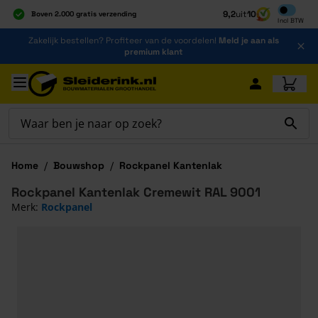
Inclusief b
9,2
uit
10
Boven 2.000 gratis verzending
Incl
BTW
Al 40 jaar dé specialist
Ga naar de inhoud
Zakelijk bestellen? Profiteer van de voordelen!
Meld je aan als
Alles onder één dak
premium klant
Ga naar hoofdinhoud
Home
/
Bouwshop
/
Rockpanel Kantenlak
Rockpanel Kantenlak Cremewit RAL 9001
Merk:
Rockpanel