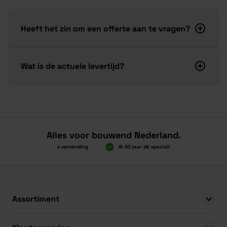
Heeft het zin om een offerte aan te vragen?
Wat is de actuele levertijd?
Alles voor bouwend Nederland.
Boven 2.000 gratis verzending
Al 40 jaar dé specialist
Alles ond
Boven 2.000 gratis verzending
Al 40 jaar dé specialist
Alles ond
Assortiment