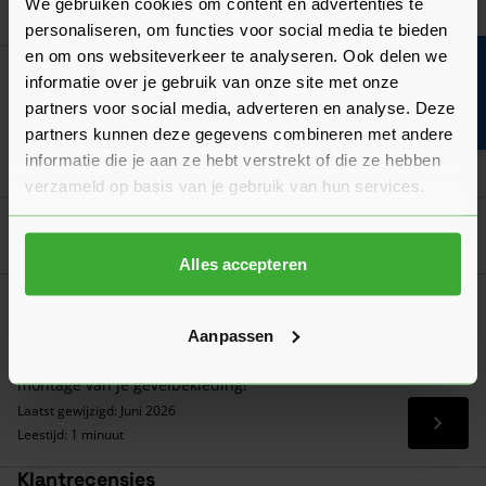
We gebruiken cookies om content en advertenties te
In mij
personaliseren, om functies voor social media te bieden
en om ons websiteverkeer te analyseren. Ook delen we
Bouwvakinfo
Platte Kwast 30 mm
informatie over je gebruik van onze site met onze
0,88
Nu
per stuk
partners voor social media, adverteren en analyse. Deze
partners kunnen deze gegevens combineren met andere
informatie die je aan ze hebt verstrekt of die ze hebben
In mij
verzameld op basis van je gebruik van hun services.
Goed voorbereid aan de slag
Alles accepteren
Verwerkingsadvies
Rockpanel Montage
Aanpassen
Lees hier ons verwerkingsadvies over Rockpanel voor de
montage van je gevelbekleding!
Laatst gewijzigd: Juni 2026
Lees 
Leestijd: 1 minuut
Klantrecensies