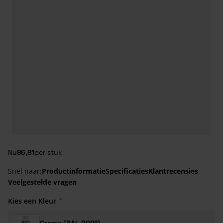
Nu
86,81
per stuk
Snel naar:
Productinformatie
Specificaties
Klantrecensies
Veelgestelde vragen
Kies een Kleur
Creme (RAL 9001)