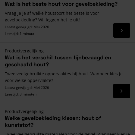
Wat is het beste hout voor gevelbekleding?
Vraag je je af welke houtsoort het beste is voor
gevelbekleding? Wij leggen het je uit!
Laatst gewijzigd: Mei 2026
Lees 
Leestijd: 1 minuut
Productvergelijking
Wat is het verschil tussen fijnbezaagd en
geschaafd hout?
Twee veelgebruikte oppervlaktes bij hout. Wanneer kies je
voor welke oppervlakte?
Laatst gewijzigd: Mei 2026
Lees 
Leestijd: 3 minuten
Productvergelijking
Welke gevelbekleding kiezen: hout of
kunststof?
Twee veelgebruikte materialen voor de gevel. Wanneer kies je