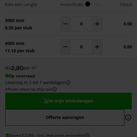
Gegroepeerde productitems
Meters
Kies een Lengte
Stuks
m1
Totaal
Aantal:
3000 mm
0,00
Aantal
m¹
8,39 per stuk
4000 mm
0,00
Aantal
m¹
11,18 per stuk
2,80
Nu
per m¹
Op voorraad
Levering in 2 tot 7 werkdagen
Afhalen alleen op afspraak
In mijn winkelwagen
Offerte aanvragen
Boven € 2.000,- (incl. btw) gratis verzending!