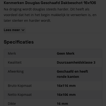
Kenmerken Douglas Geschaafd Dakbeschot 16x106
Na droging wordt douglas steeds harder. Dit heeft als
voordeel dat het in het begin makkelijk te verwerken is, en
later sterker en harder wordt.
Het
geschaafde douglashout
is teruggedroogd tot +/- 18 %,
Lees meer
waardoor er veel minder scheurvormingen ontstaan.
Specificaties
Merk
Geen Merk
Kwaliteit
Duurzaamheidsklasse 3
Afwerking
Geschaafd en heeft
ronde kanten
Bruto Kopmaat
16x116 mm
Netto Kopmaat
16x106 mm
Dikte
16 mm