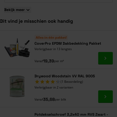
Bekijk meer
Dit vind je misschien ook handig
Navigeren door de elementen van de carrousel is mogelijk met de ta
Druk om carrousel over te slaan
Druk op om naar carrouselnavigatie te gaan
Alles-in-één pakket!
CoverPro EPDM Dakbedekking Pakket
Verkrijgbaar in 13 lengtes
Ga naa
19,39
Vanaf
per m²
Drywood Woodstain VV RAL 9005
(1 Beoordeling)
Verkrijgbaar in 2 varianten
Ga naa
35,68
Vanaf
per blik
Potdekselschroef 3,2x40 mm RVS Zwart -