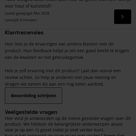
voor hout of kunststof?
Laatst gewijzigd: Mei 2026
Lees 
Leestijd: 4 minuten
Klantrecensies
Hier lees je de ervaringen van andere klanten met dit
product. Hun feedback helpt je om een goed beeld te krijgen
van de kwaliteit en het gebruiksgemak.
Heb je zelf ervaring met dit product? Laat dan vooral een
review achter, zo help je anderen met jouw mening en
dragen we samen bij aan een nog beter aanbod.
Beoordeling schrijven
Veelgestelde vragen
Hier vind je antwoorden op de meest gestelde vragen over dit
product. We hebben de belangrijkste onderwerpen alvast
voor je op een rij gezet zodat je snel verder kunt.
Kun je het antwoord op jouw vraag niet vinden? Neem dan