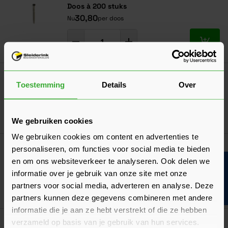
Doos à 200 stuks
30,80
Nu
per doos
In mij
Bahco Barracuda handzaag 55 cm
Toestemming
Details
Over
19,36
Nu
per stuk
In mij
We gebruiken cookies
We gebruiken cookies om content en advertenties te
Dé oplossing bij slecht weer!
personaliseren, om functies voor social media te bieden
Afdekzeil
en om ons websiteverkeer te analyseren. Ook delen we
Bouwvakinfo
Verkrijgbaar in 7 afmetingen
informatie over je gebruik van onze site met onze
partners voor social media, adverteren en analyse. Deze
Ga naa
7,17
Vanaf
per stuk
partners kunnen deze gegevens combineren met andere
informatie die je aan ze hebt verstrekt of die ze hebben
verzameld op basis van je gebruik van hun services.
Goed voorbereid aan de slag