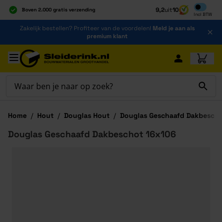
Inclusief b
9,2
uit
10
Boven 2.000 gratis verzending
Incl
BTW
Al 40 jaar dé specialist
Ga naar de inhoud
Zakelijk bestellen? Profiteer van de voordelen!
Meld je aan als
Alles onder één dak
premium klant
Ga naar hoofdinhoud
Home
/
Hout
/
Douglas Hout
/
Douglas Geschaafd Dakbescho
Douglas Geschaafd Dakbeschot 16x106