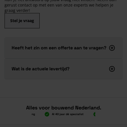
gerust contact op met een van onze experts we helpen je
graag verder!
Stel je vraag
Heeft het zin om een offerte aan te vragen?
Wat is de actuele levertijd?
Alles voor bouwend Nederland.
2.000 gratis verzending
Al 40 jaar dé specialist
Alles onder één dak
2.000 gratis verzending
Al 40 jaar dé specialist
Alles onder één dak