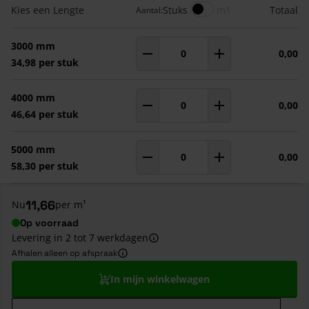
Gegroepeerde productitems
Meters
Kies een Lengte
Stuks
m1
Totaal
Aantal:
3000 mm
0,00
Aantal
m¹
34,98 per stuk
4000 mm
0,00
Aantal
m¹
46,64 per stuk
5000 mm
0,00
Aantal
m¹
58,30 per stuk
11,66
Nu
per m¹
Op voorraad
Levering in 2 tot 7 werkdagen
Afhalen alleen op afspraak
In mijn winkelwagen