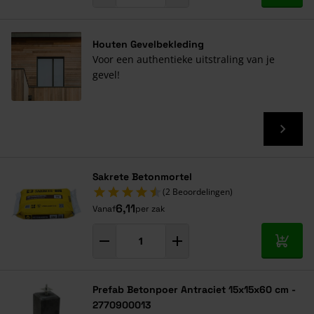
Houten Gevelbekleding
Voor een authentieke uitstraling van je
gevel!
Sakrete Betonmortel
(2 Beoordelingen)
6,11
Vanaf
per zak
In mij
Prefab Betonpoer Antraciet 15x15x60 cm -
2770900013