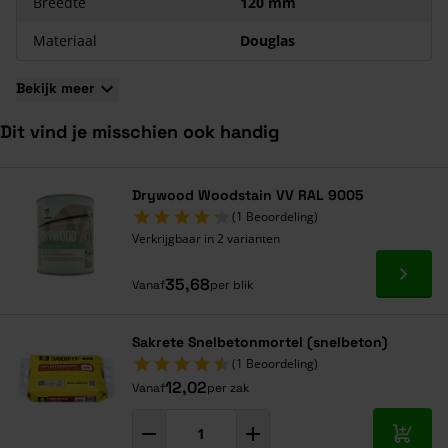
Breedte
120 mm
Materiaal
Douglas
Bekijk meer
Dit vind je misschien ook handig
Navigeren door de elementen van de carrousel is mogelijk met de ta
Druk om carrousel over te slaan
Druk op om naar carrouselnavigatie te gaan
Drywood Woodstain VV RAL 9005
(1 Beoordeling)
Verkrijgbaar in 2 varianten
Ga naa
35,68
Vanaf
per blik
Sakrete Snelbetonmortel (snelbeton)
(1 Beoordeling)
12,02
Vanaf
per zak
In mij