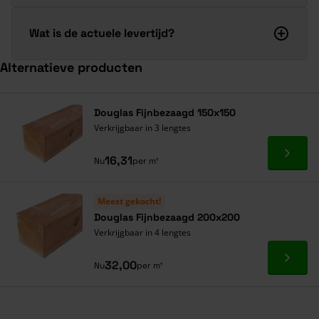
Wat is de actuele levertijd?
Alternatieve producten
Navigeren door de elementen van de carrousel is mogelijk met de ta
Druk om carrousel over te slaan
Druk op om naar carrouselnavigatie te gaan
Douglas Fijnbezaagd 150x150
Verkrijgbaar in 3 lengtes
Ga naa
16,31
Nu
per m¹
Meest gekocht!
Douglas Fijnbezaagd 200x200
Verkrijgbaar in 4 lengtes
Ga naa
32,00
Nu
per m¹