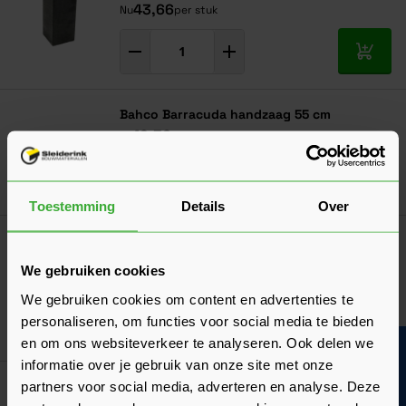
43,66
Nu
per stuk
In mij
Bahco Barracuda handzaag 55 cm
19,36
Nu
per stuk
In mij
Toestemming
Details
Over
Woodies Ultimate 5x50 RVS - 200 stuks
(61850401)
We gebruiken cookies
38,18
Nu
per doos
We gebruiken cookies om content en advertenties te
personaliseren, om functies voor social media te bieden
In mij
en om ons websiteverkeer te analyseren. Ook delen we
Bouwvakinfo
informatie over je gebruik van onze site met onze
Woodies Ultimate 5x90 RVS - 200 stuks
partners voor social media, adverteren en analyse. Deze
(61850551)