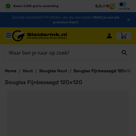
Inclusief b
9,2
uit
10
Boven 2.000 gratis verzending
Incl
BTW
Al 40 jaar dé specialist
Ga naar de inhoud
Zakelijk bestellen? Profiteer van de voordelen!
Meld je aan als
Alles onder één dak
premium klant
Ga naar hoofdinhoud
Home
/
Hout
/
Douglas Hout
/
Douglas Fijnbezaagd 120x120
Douglas Fijnbezaagd 120x120