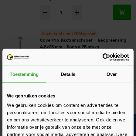
In mij
Uitsluitend met EPDM pakket!
CoverPro Daktrimschroef + Neopreenring
4,8x25 mm - Doos à 25 stuks
12,01
Nu
per doos
In mij
Toestemming
Details
Over
Goed voorbereid aan de slag
We gebruiken cookies
We gebruiken cookies om content en advertenties te
Verwerkingsadvies
personaliseren, om functies voor social media te bieden
EPDM dakbedekking aanbrengen op een plat
en om ons websiteverkeer te analyseren. Ook delen we
Bouwvakinfo
dak
informatie over je gebruik van onze site met onze
Volg dit complete stappenplan en voorkom fouten bij de
partners voor social media, adverteren en analyse. Deze