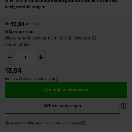
Snel naar:
Productinformatie
Specificaties
Klantrecensies
Veelgestelde vragen
13,94
Nu
per stuk
Op voorraad
Uitsluitend leverbaar i.c.m. EPDM Pakketten
Aantal stuks
13,94
incl. btw (Excl. verzendkosten)
In mijn winkelwagen
Offerte aanvragen
Boven € 2.000,- (incl. btw) gratis verzending!