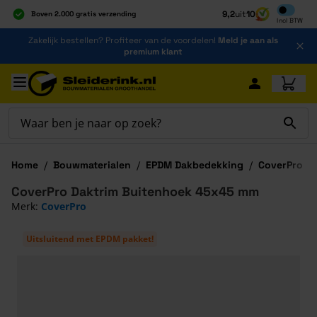
Inclusief b
9,2
uit
10
Boven 2.000 gratis verzending
Incl
BTW
Al 40 jaar dé specialist
Ga naar de inhoud
Zakelijk bestellen? Profiteer van de voordelen!
Meld je aan als
Alles onder één dak
premium klant
Ga naar hoofdinhoud
Home
/
Bouwmaterialen
/
EPDM Dakbedekking
/
CoverPro D
CoverPro Daktrim Buitenhoek 45x45 mm
Merk:
CoverPro
Uitsluitend met EPDM pakket!