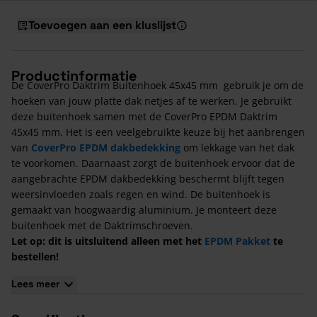
Toevoegen aan een kluslijst
Productinformatie
De CoverPro Daktrim Buitenhoek 45x45 mm gebruik je om de
hoeken van jouw platte dak netjes af te werken. Je gebruikt
deze buitenhoek samen met de CoverPro EPDM Daktrim
45x45 mm. Het is een veelgebruikte keuze bij het aanbrengen
van
CoverPro EPDM dakbedekking
om lekkage van het dak
te voorkomen. Daarnaast zorgt de buitenhoek ervoor dat de
aangebrachte EPDM dakbedekking beschermt blijft tegen
weersinvloeden zoals regen en wind. De buitenhoek is
gemaakt van hoogwaardig aluminium. Je monteert deze
buitenhoek met de Daktrimschroeven.
Let op: dit is uitsluitend alleen met het
EPDM Pakket
te
bestellen!
Kenmerken van de CoverPro Daktrim Buitenhoek
Lees meer
45x45 mm