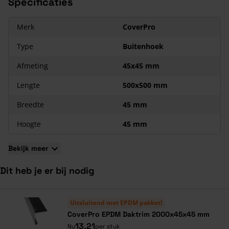
Specificaties
De buitenhoek is 50x50 cm lang;
Deze buitenhoek heeft een afmeting van 45x45 mm;
De buitenhoek is gemaakt van aluminium;
Merk
CoverPro
Je gebruikt vier daktrimschroeven per buitenhoek;
Type
Buitenhoek
Inclusief verbindingsplaatje;
Eenvoudig te monteren.
Afmeting
45x45 mm
Lengte
500x500 mm
Breedte
45 mm
Hoogte
45 mm
Bekijk meer
Dit heb je er bij nodig
Navigeren door de elementen van de carrousel is mogelijk met de ta
Druk om carrousel over te slaan
Druk op om naar carrouselnavigatie te gaan
Uitsluitend met EPDM pakket!
CoverPro EPDM Daktrim 2000x45x45 mm
13,21
Nu
per stuk