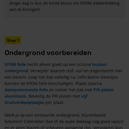
droge dag is dus de beste keuze om EPDM dakbedekking
aan te brengen!
Stap 1
Ondergrond voorbereiden
EPDM folie
hecht alleen goed op een schone
houten
ondergrond
. Verwijder daarom stof, vuil en (regen)vocht met
een bezem. Loop het dak volledig na; zelfs kleine steentjes
kunnen de EPDM folie beschadigen. Plaats daarna
dampremmende folie
en isoleer het dak met
PIR platen
aluminium
. Bevestig de PIR platen met
vijf
drukverdeelplaatjes
per plaat.
Werk je op een bestaande ondergrond, bijvoorbeeld
bitumen? Controleer dan of de oude daklaag nog goed vastzit
en er geen blazen of scheuren aanwezig zijn. Vervolgens kun