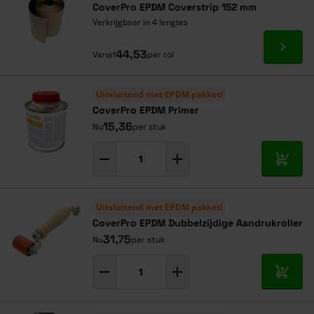
CoverPro EPDM Coverstrip 152 mm
Verkrijgbaar in 4 lengtes
Ga naa
44,53
Vanaf
per rol
Uitsluitend met EPDM pakket!
CoverPro EPDM Primer
15,36
Nu
per stuk
In mij
Uitsluitend met EPDM pakket!
CoverPro EPDM Dubbelzijdige Aandrukroller
31,75
Nu
per stuk
In mij