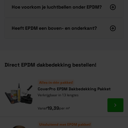
Hoe voorkom je luchtbellen onder EPDM?
Heeft EPDM een boven- en onderkant?
Direct EPDM dakbedekking bestellen!
Alles-in-één pakket!
CoverPro EPDM Dakbedekking Pakket
Verkrijgbaar in 13 lengtes
Ga naa
19,39
Vanaf
per m²
Uitsluitend met EPDM pakket!