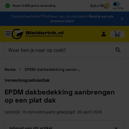
Inclusief b
9,2
uit
10
Boven 2.000 gratis verzending
Incl
BTW
Al 40 jaar dé specialist
Ga naar de inhoud
Zakelijk bestellen? Profiteer van de voordelen!
Meld je aan als
Alles onder één dak
premium klant
Ga naar hoofdinhoud
Home
EPDM dakbedekking aanbrengen op een plat dak
Verwerkingsadvies
Dak
EPDM dakbedekking aanbrengen
op een plat dak
Leestijd: 10 minuten
Laatst gewijzigd:
20 april 2026
Inhoud van dit artikel