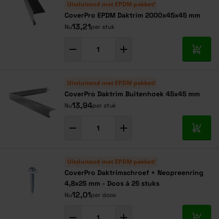
Uitsluitend met EPDM pakket!
CoverPro EPDM Daktrim 2000x45x45 mm
13,21
Nu
per stuk
In mij
Uitsluitend met EPDM pakket!
CoverPro Daktrim Buitenhoek 45x45 mm
13,94
Nu
per stuk
In mij
Uitsluitend met EPDM pakket!
CoverPro Daktrimschroef + Neopreenring
4,8x25 mm - Doos à 25 stuks
12,01
Nu
per doos