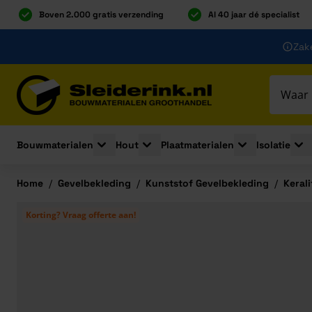
Boven 2.000 gratis verzending
Al 40 jaar dé specialist
Ga naar de inhoud
Zake
Ga naar hoofdinhoud
Bouwmaterialen
Hout
Plaatmaterialen
Isolatie
Toggle submenu for Bouwmaterialen
Toggle submenu for Hout
Toggle submenu 
Togg
Home
/
Gevelbekleding
/
Kunststof Gevelbekleding
/
Keral
Korting? Vraag offerte aan!