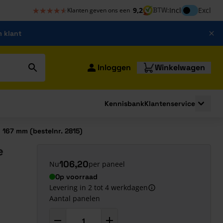
★★★★★
★★★★★
Inclusief bt
9,2
BTW:
Incl
Excl
Klanten geven ons een
m klant
Inloggen
Winkelwagen
Kennisbank
Klantenservice
strating
submenu for Bouwshop
Toggle 
 167 mm (bestelnr. 2815)
e
106,20
Nu
per paneel
Op voorraad
Levering in 2 tot 4 werkdagen
Aantal panelen