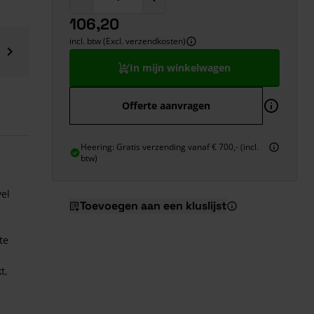
106,20
incl. btw (Excl. verzendkosten)
In mijn winkelwagen
Offerte aanvragen
f
Heering: Gratis verzending vanaf € 700,- (incl.
btw)
vel
Toevoegen aan een kluslijst
te
t,