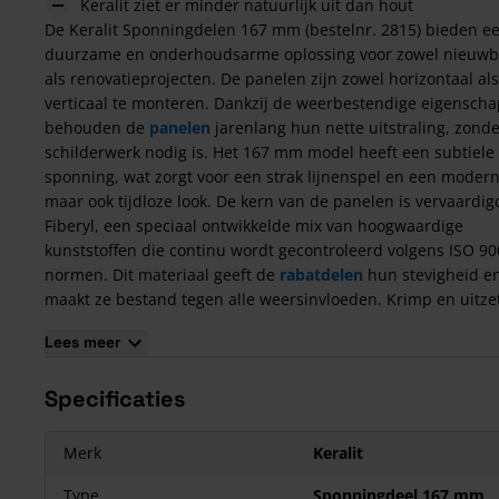
Keralit ziet er minder natuurlijk uit dan hout
De Keralit Sponningdelen 167 mm (bestelnr. 2815) bieden e
duurzame en onderhoudsarme oplossing voor zowel nieuw
als renovatieprojecten. De panelen zijn zowel horizontaal als
verticaal te monteren. Dankzij de weerbestendige eigensch
behouden de
panelen
jarenlang hun nette uitstraling, zonde
schilderwerk nodig is. Het 167 mm model heeft een subtiele
sponning, wat zorgt voor een strak lijnenspel en een modern
maar ook tijdloze look. De kern van de panelen is vervaardig
Fiberyl, een speciaal ontwikkelde mix van hoogwaardige
kunststoffen die continu wordt gecontroleerd volgens ISO 90
normen. Dit materiaal geeft de
rabatdelen
hun stevigheid e
maakt ze bestand tegen alle weersinvloeden. Krimp en uitze
zijn hierdoor nauwelijks merkbaar. Voor elke graad Celsius
Lees meer
temperatuurverandering zet het materiaal 0,026 millimeter 
meter uit (of krimpt bij afkoeling). De bovenlaag van
keralit
Specificaties
gevelbekleding
is afgewerkt met een UV-bestendige folie, zo
kleur en uitstraling langdurig behouden blijven.
Maak jouw gevelbekleding compleet met de
bijbehorende
Merk
Keralit
hulpstukken
.
Type
Sponningdeel 167 mm