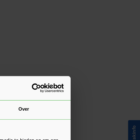
Over
 media te bieden en om ons