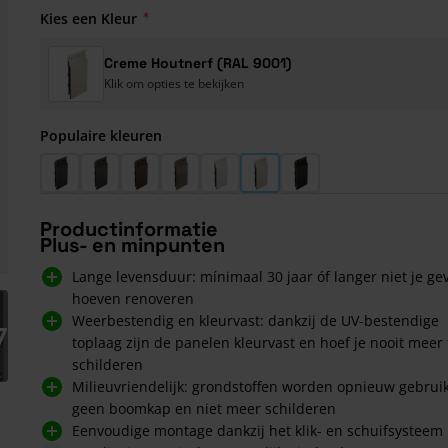
Kies een Kleur
Creme Houtnerf (RAL 9001)
Klik om opties te bekijken
Populaire kleuren
Antraciet Houtnerf (RAL 7016)
Basaltgrijs Houtnerf (RAL 7012)
Bruin Eiken Houtnerf
Taupe Eiken Houtnerf
Wit Houtnerf (RAL 9016)
Creme Houtnerf (RAL 9001)
Grafiet Zwart Houtner
Productinformatie
Plus- en minpunten
Lange levensduur: mínimaal 30 jaar óf langer niet je ge
hoeven renoveren
arger image
Weerbestendig en kleurvast: dankzij de UV-bestendige
7
toplaag zijn de panelen kleurvast en hoef je nooit meer 
schilderen
Milieuvriendelijk: grondstoffen worden opnieuw gebruik
geen boomkap en niet meer schilderen
Eenvoudige montage dankzij het klik- en schuifsysteem