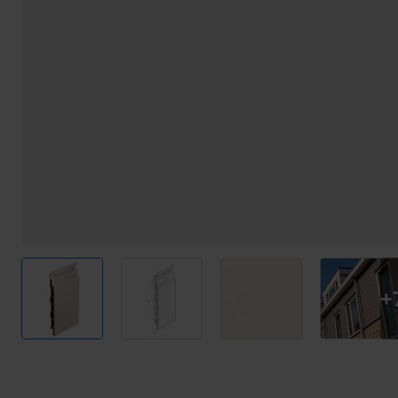
View larger image
View larger image
View larger image
View l
+