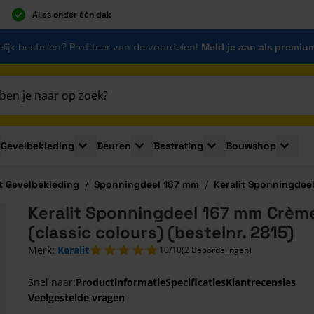
Alles onder één dak
lijk bestellen? Profiteer van de voordelen!
Meld je aan als premiu
Gevelbekleding
Deuren
Bestrating
Bouwshop
for Plaatmaterialen
le submenu for Isolatie
Toggle submenu for Gevelbekleding
Toggle submenu for Deuren
Toggle submenu for Be
Toggle 
it Gevelbekleding
/
Sponningdeel 167 mm
/
Keralit Sponningdeel
Keralit Sponningdeel 167 mm Crèm
(classic colours) (bestelnr. 2815)
Merk:
Keralit
10/10
(2 Beoordelingen)
Snel naar:
Productinformatie
Specificaties
Klantrecensies
Veelgestelde vragen