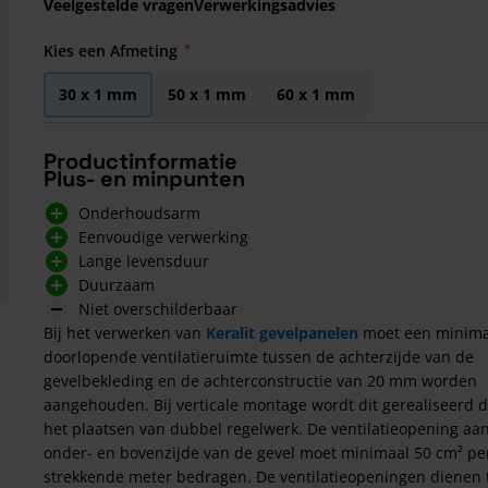
Veelgestelde vragen
Verwerkingsadvies
Kies een Afmeting
30 x 1 mm
50 x 1 mm
60 x 1 mm
Productinformatie
Plus- en minpunten
Onderhoudsarm
Eenvoudige verwerking
Lange levensduur
Duurzaam
Niet overschilderbaar
Bij het verwerken van
Keralit gevelpanelen
moet een minima
doorlopende ventilatieruimte tussen de achterzijde van de
gevelbekleding en de achterconstructie van 20 mm worden
aangehouden. Bij verticale montage wordt dit gerealiseerd 
het plaatsen van dubbel regelwerk. De ventilatieopening aa
onder- en bovenzijde van de gevel moet minimaal 50 cm² pe
strekkende meter bedragen. De ventilatieopeningen dienen 