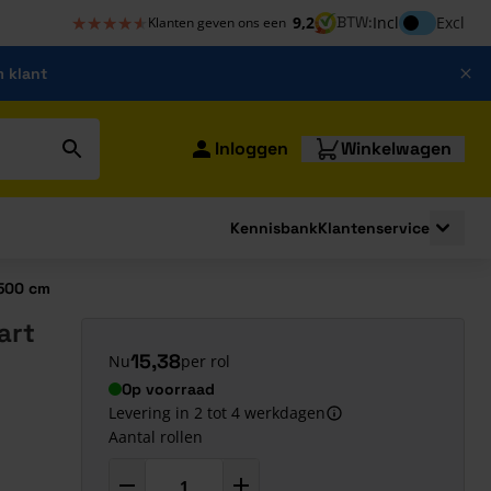
★★★★★
★★★★★
Inclusief bt
9,2
BTW:
Incl
Excl
Klanten geven ons een
m klant
Inloggen
Winkelwagen
Kennisbank
Klantenservice
strating
submenu for Bouwshop
Toggle 
 500 cm
art
15,38
Nu
per rol
Op voorraad
Levering in 2 tot 4 werkdagen
Aantal rollen