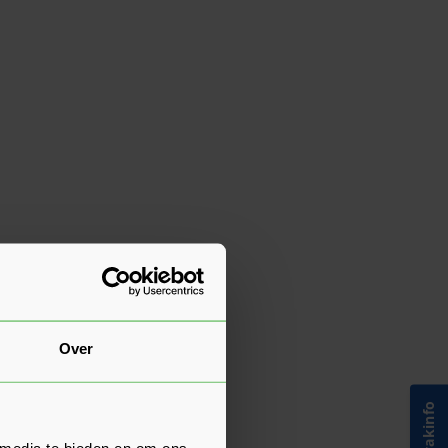
Over
 media te bieden en om ons