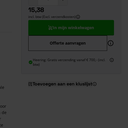
15,38
incl. btw (Excl. verzendkosten)
In mijn winkelwagen
Offerte aanvragen
Heering: Gratis verzending vanaf € 700,- (incl.
btw)
Toevoegen aan een kluslijst
le
door
n de
r
te