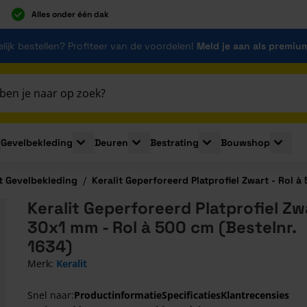
Alles onder één dak
lijk bestellen? Profiteer van de voordelen!
Meld je aan als premiu
Gevelbekleding
Deuren
Bestrating
Bouwshop
for Plaatmaterialen
le submenu for Isolatie
Toggle submenu for Gevelbekleding
Toggle submenu for Deuren
Toggle submenu for Be
Toggle 
it Gevelbekleding
/
Keralit Geperforeerd Platprofiel Zwart - Rol à
Keralit Geperforeerd Platprofiel Zw
30x1 mm - Rol à 500 cm (Bestelnr.
1634)
Merk:
Keralit
Snel naar:
Productinformatie
Specificaties
Klantrecensies