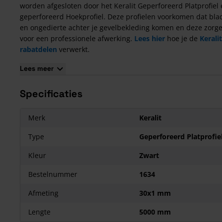
worden afgesloten door het Keralit Geperforeerd Platprofiel 
geperforeerd Hoekprofiel. Deze profielen voorkomen dat bla
en ongedierte achter je gevelbekleding komen en deze zorg
voor een professionele afwerking.
Lees hier
hoe je de
Keralit
rabatdelen
verwerkt.
Toepassing van het Keralit Geperforeerd Platprofiel Z
Lees meer
Keralit
Geperforeerd Platprofiel Zwart wordt vaak toegepast
het inhaakstartprofiel (2808), maar kan ook worden vastgesc
Specificaties
op het regelwerk of geklemd in het gezaagde ventilatiegat.
Merk
Keralit
Type
Geperforeerd Platprofie
Kleur
Zwart
Bestelnummer
1634
Afmeting
30x1 mm
Lengte
5000 mm