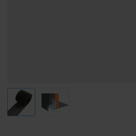
View larger image
View larger image