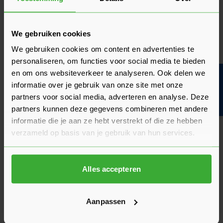
We gebruiken cookies
We gebruiken cookies om content en advertenties te
personaliseren, om functies voor social media te bieden
en om ons websiteverkeer te analyseren. Ook delen we
OSB plaat 9 mm afwerken?
Bouwvakinfo
informatie over je gebruik van onze site met onze
OSB 9 mm kan op verschillende manieren worden afgewerkt.
partners voor social media, adverteren en analyse. Deze
Zo kan je de plaat afwerken met verf, lak, beits of olie. Maar
partners kunnen deze gegevens combineren met andere
voordat je begint met het afwerken is het belangrijk om de
informatie die je aan ze hebt verstrekt of die ze hebben
plaat eerst goed voor te behandelen.
verzameld op basis van je gebruik van hun services.
Volg onderstaande stappen voor het voorbehandelen van een
OSB 9 mm plaat:
Alles accepteren
Schuur de plaat en maak het goed stofvrij.
Maak de plaat vetvrij met een ontvetter, bijvoorbeeld
ammoniak.
Aanpassen
Breng de grondlaag pas aan wanneer de plaat goed droog
is. De grondlaag vormt de de basis voor de afwerklaag.