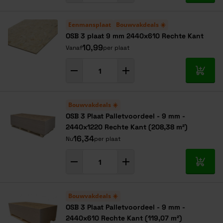
Eenmansplaat
Bouwvakdeals ☀️
OSB 3 plaat 9 mm 2440x610 Rechte Kant
10,99
Vanaf
per plaat
In mij
Bouwvakdeals ☀️
OSB 3 Plaat Palletvoordeel - 9 mm -
2440x1220 Rechte Kant (208,38 m²)
16,34
Nu
per plaat
In mij
Bouwvakdeals ☀️
OSB 3 Plaat Palletvoordeel - 9 mm -
2440x610 Rechte Kant (119,07 m²)