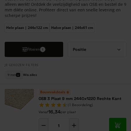
alleen werkt! Ontdek de veelzijdigheid van OSB en bestel de 9
mm dikte online. Profiteer direct van een snelle levering en
scherpe prijzen!
Druk om carrousel over te slaan
Hele plaat | 244x122 cm
Halve plaat | 244x61 cm
Filteren
1
JE GEKOZEN FILTERS
9 mm
Wis alles
×
Bouwvakdeals ☀️
OSB 3 Plaat 9 mm 2440x1220 Rechte Kant
(1 Beoordeling)
16,34
Vanaf
per plaat
In mij