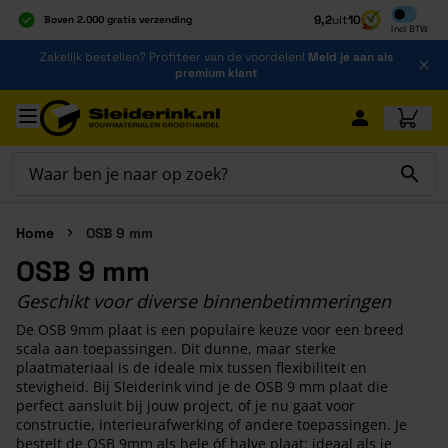
Inclusief b
9,2
uit
10
Boven 2.000 gratis verzending
Incl
BTW
Al 40 jaar dé specialist
Ga naar de inhoud
Zakelijk bestellen? Profiteer van de voordelen!
Meld je aan als
Alles onder één dak
premium klant
Ga naar hoofdinhoud
Home
OSB 9 mm
OSB 9 mm
Geschikt voor diverse binnenbetimmeringen
De OSB 9mm plaat is een populaire keuze voor een breed
scala aan toepassingen. Dit dunne, maar sterke
plaatmateriaal is de ideale mix tussen flexibiliteit en
stevigheid. Bij Sleiderink vind je de OSB 9 mm plaat die
perfect aansluit bij jouw project, of je nu gaat voor
constructie, interieurafwerking of andere toepassingen. Je
bestelt de OSB 9mm als hele óf halve plaat: ideaal als je