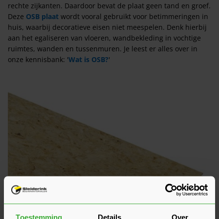
rechte zijkanten. Daardoor bevat de plaat geen tand en groef.
Deze
OSB plaat
wordt vooral gebruikt voor betimmeringen in
huis, waarbij decoratieve eisen niet meespelen. Denk hierbij
aan het egaliseren van vloeren, wandbekleding in vochtige
ruimtes, wanden en tussenmuren. Je leest er alles over in
onze kennisbank: '
Wat is OSB?
'
Toestemming
Details
Over