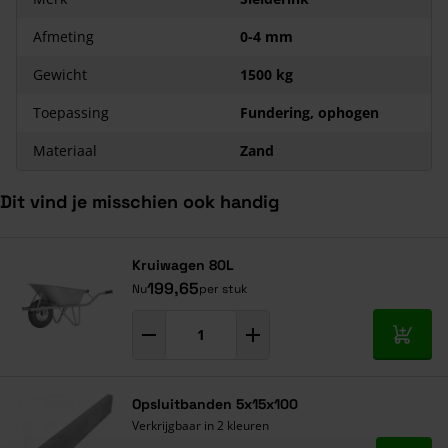
Afmeting
0-4 mm
Gewicht
1500 kg
Toepassing
Fundering, ophogen
Materiaal
Zand
Dit vind je misschien ook handig
Navigeren door de elementen van de carrousel is mogelijk met de ta
Druk om carrousel over te slaan
Druk op om naar carrouselnavigatie te gaan
Kruiwagen 80L
199,65
Nu
per stuk
In mij
Opsluitbanden 5x15x100
Verkrijgbaar in 2 kleuren