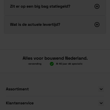
Zit er op een big bag statiegeld?
Wat is de actuele levertijd?
Alles voor bouwend Nederland.
Boven 2.000 gratis verzending
Al 40 jaar dé specialist
Alles onde
Boven 2.000 gratis verzending
Al 40 jaar dé specialist
Alles onde
Assortiment
Klantenservice