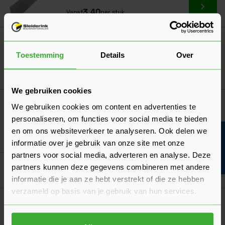
Ga naa
3,40
Vanaf
per stuk
Opsluitbanden 6x20x100
Verkrijgbaar in 2 kleuren
Toestemming
Details
Over
Ga naa
4,40
Vanaf
per stuk
We gebruiken cookies
Opsluitbanden 6x30x100
We gebruiken cookies om content en advertenties te
Verkrijgbaar in 2 kleuren
personaliseren, om functies voor social media te bieden
en om ons websiteverkeer te analyseren. Ook delen we
Bouwvakinfo
Ga naa
9,40
Vanaf
per stuk
informatie over je gebruik van onze site met onze
partners voor social media, adverteren en analyse. Deze
partners kunnen deze gegevens combineren met andere
Goed voorbereid aan de slag
informatie die je aan ze hebt verstrekt of die ze hebben
verzameld op basis van je gebruik van hun services.
Verwerkingsadvies
Verwerkingsadvies Stenen & Klinkers