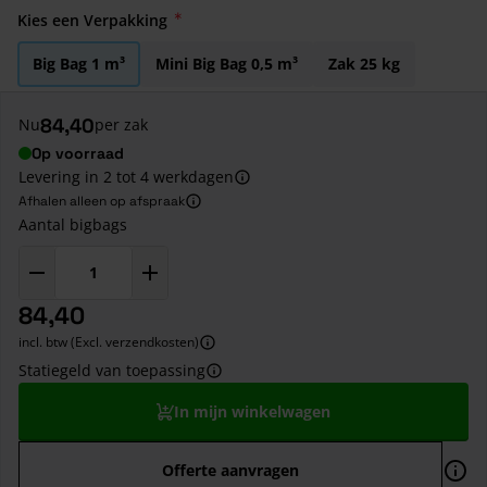
Kies een Verpakking
Big Bag 1 m³
Mini Big Bag 0,5 m³
Zak 25 kg
84,40
Nu
per zak
Op voorraad
Levering in 2 tot 4 werkdagen
Afhalen alleen op afspraak
Aantal bigbags
84,40
incl. btw (Excl. verzendkosten)
Statiegeld van toepassing
In mijn winkelwagen
Offerte aanvragen