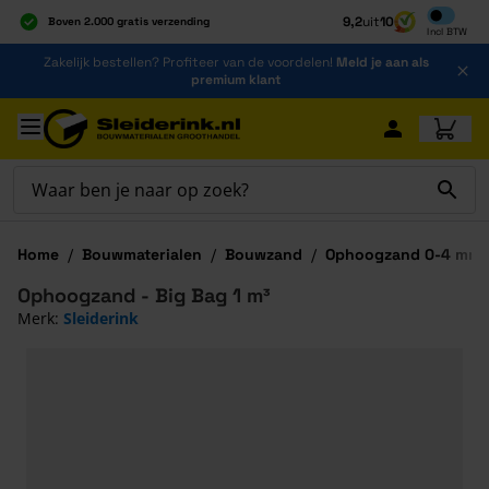
Inclusief b
9,2
uit
10
Boven 2.000 gratis verzending
Incl
BTW
Al 40 jaar dé specialist
Ga naar de inhoud
Zakelijk bestellen? Profiteer van de voordelen!
Meld je aan als
Alles onder één dak
premium klant
Ga naar hoofdinhoud
Home
/
Bouwmaterialen
/
Bouwzand
/
Ophoogzand 0-4 mm
Ophoogzand - Big Bag 1 m³
Merk:
Sleiderink