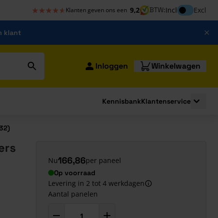
★★★★★
★★★★★
Inclusief bt
9,2
BTW:
Incl
Excl
Klanten geven ons een
m klant
Inloggen
Winkelwagen
Kennisbank
Klantenservice
strating
submenu for Bouwshop
Toggle 
32)
ers
166,86
Nu
per paneel
Op voorraad
Levering in 2 tot 4 werkdagen
Aantal panelen