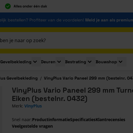
Alles onder één dak
lijk bestellen? Profiteer van de voordelen!
Meld je aan als premiu
Gevelbekleding
Deuren
Bestrating
Bouwshop
for Plaatmaterialen
le submenu for Isolatie
Toggle submenu for Gevelbekleding
Toggle submenu for Deuren
Toggle submenu for Be
Toggle 
lus Gevelbekleding
/
VinyPlus Vario Paneel 299 mm (bestelnr. 04
VinyPlus Vario Paneel 299 mm Turn
Eiken (bestelnr. 0432)
Merk:
VinyPlus
Snel naar:
Productinformatie
Specificaties
Klantrecensies
Veelgestelde vragen