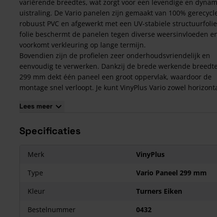
variërende breedtes, wat zorgt voor een levendige en dyna
uistraling. De Vario panelen zijn gemaakt van 100% gerecycl
robuust PVC en afgewerkt met een UV-stabiele structuurfolie
folie beschermt de panelen tegen diverse weersinvloeden e
voorkomt verkleuring op lange termijn.
Bovendien zijn de profielen zeer onderhoudsvriendelijk en
eenvoudig te verwerken. Dankzij de brede werkende breedt
299 mm dekt één paneel een groot oppervlak, waardoor de
montage snel verloopt. Je kunt VinyPlus Vario zowel horizonta
verticaal monteren. Ook combineert dit paneel goed met an
Lees meer
producten uit het
VinyPlus-assortiment
.
Welke hulpprofielen heb je nodig bij VinyPlus Vario P
Specificaties
Buitenhoekprofiel (0401)
+
Montage Buitenhoekprofiel (04
Eindprofiel (0403)
+
Montage Eindprofiel (0406)
Merk
VinyPlus
Verbindingsprofiel (0407)
+
Montage Verbindingsprofiel (04
Type
Vario Paneel 299 mm
Startprofiel verticale bekleding (0413)
Startprofiel horizontale bekleding (0404)
Kleur
Turners Eiken
Afwateringsprofiel (0488)
Bestelnummer
0432
Ventilatieprofiel (0423)