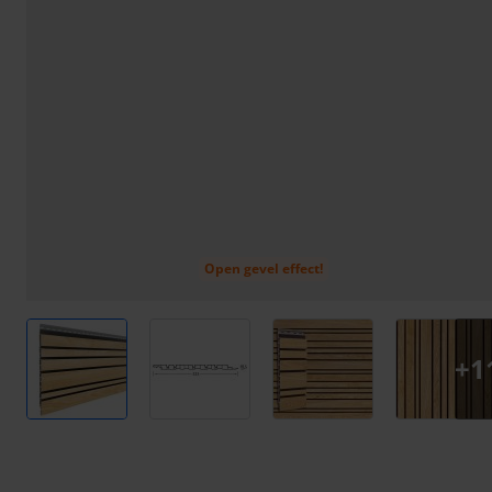
Open gevel effect!
View larger image
View larger image
View larger image
View l
+
1