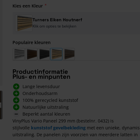
Kies een Kleur
Turners Eiken Houtnerf
Klik om opties te bekijken
Populaire kleuren
Sheffield Eiken Wit Houtnerf
Turners Eiken Bruin Houtnerf
Kitami Eiken Houtnerf
Turners Eiken Houtnerf
Vergrijsd Red Cedar Houtnerf
Productinformatie
Plus- en minpunten
Lange levensduur
Onderhoudsarm
arger image
100% gerecycled kunststof
1
Natuurlijke uitstraling
Beperkt aantal kleuren
VinyPlus Vario Paneel 299 mm (bestelnr. 0432) is
stijlvolle
kunststof gevelbekleding
met een unieke, dynami
uitstraling. De panelen zijn voorzien van meerdere latten in