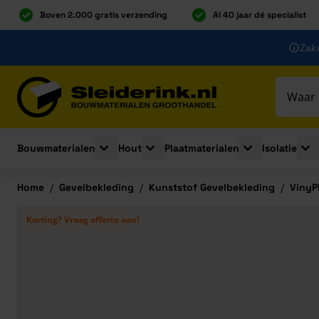
Boven 2.000 gratis verzending
Al 40 jaar dé specialist
Ga naar de inhoud
Zake
Ga naar hoofdinhoud
Bouwmaterialen
Hout
Plaatmaterialen
Isolatie
Toggle submenu for Bouwmaterialen
Toggle submenu for Hout
Toggle submenu 
Togg
Home
/
Gevelbekleding
/
Kunststof Gevelbekleding
/
VinyP
Korting? Vraag offerte aan!