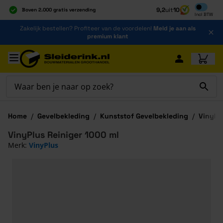
Inclusief b
9,2
uit
10
Boven 2.000 gratis verzending
Incl
BTW
Al 40 jaar dé specialist
Ga naar de inhoud
Zakelijk bestellen? Profiteer van de voordelen!
Meld je aan als
Alles onder één dak
premium klant
Ga naar hoofdinhoud
Home
/
Gevelbekleding
/
Kunststof Gevelbekleding
/
VinyPl
VinyPlus Reiniger 1000 ml
Merk:
VinyPlus