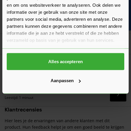
VinyPlus Reparatiestift (0489)
en om ons websiteverkeer te analyseren. Ook delen we
Bouwvakinfo
Verkrijgbaar in 25 kleuren
informatie over je gebruik van onze site met onze
partners voor social media, adverteren en analyse. Deze
Ga naa
32,15
Nu
per stuk
partners kunnen deze gegevens combineren met andere
informatie die je aan ze hebt verstrekt of die ze hebben
verzameld op basis van je gebruik van hun services.
Goed voorbereid aan de slag
Alles accepteren
Verwerkingsadvies
VinyPlus montage
Lees onze tips en adviezen en monteer met behulp van ons
Aanpassen
stappenplan VinyPlus gevelbekleding.
Laatst gewijzigd: Juni 2026
Lees 
Leestijd: 1 minuut
Klantrecensies
Hier lees je de ervaringen van andere klanten met dit
product. Hun feedback helpt je om een goed beeld te krijgen