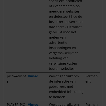
specifieke producten
of evenementen op
meerdere websites
en detecteert hoe de
bezoeker tussen sites
navigeert - Dit wordt
gebruikt voor het
meten van
advertentie-
inspanningen en
vergemakkelijkt de
betaling van
verwijzingskosten
tussen websites.
picox#event
Vimeo
Wordt gebruikt om
Perman
s
de interactie van
ent
gebruikers met
embedded inhoud bij
te houden.
PLAYER_PIC
Vimeo
Wordt gebruikt om
Perman