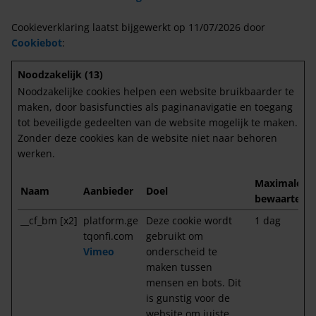
Cookieverklaring laatst bijgewerkt op 11/07/2026 door
Cookiebot
:
Noodzakelijk (13)
Noodzakelijke cookies helpen een website bruikbaarder te
maken, door basisfuncties als paginanavigatie en toegang
tot beveiligde gedeelten van de website mogelijk te maken.
Zonder deze cookies kan de website niet naar behoren
werken.
Maximale
Naam
Aanbieder
Doel
bewaartermi
__cf_bm [x2]
platform.ge
Deze cookie wordt
1 dag
tqonfi.com
gebruikt om
Vimeo
onderscheid te
maken tussen
mensen en bots. Dit
is gunstig voor de
website om juiste