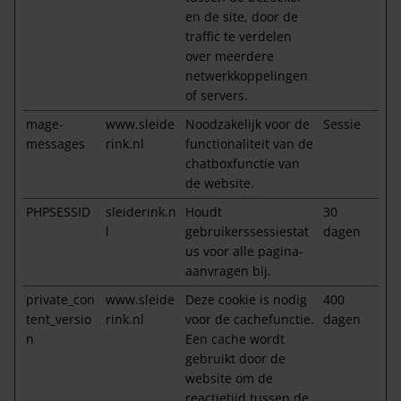
en de site, door de
traffic te verdelen
over meerdere
netwerkkoppelingen
of servers.
mage-
www.sleide
Noodzakelijk voor de
Sessie
messages
rink.nl
functionaliteit van de
chatboxfunctie van
de website.
PHPSESSID
sleiderink.n
Houdt
30
l
gebruikerssessiestat
dagen
us voor alle pagina-
aanvragen bij.
private_con
www.sleide
Deze cookie is nodig
400
tent_versio
rink.nl
voor de cachefunctie.
dagen
n
Een cache wordt
gebruikt door de
website om de
reactietijd tussen de