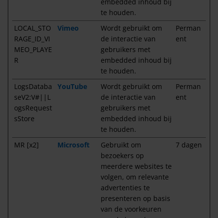
embedded inhoud bij
te houden.
LOCAL_STO
Vimeo
Wordt gebruikt om
Perman
RAGE_ID_VI
de interactie van
ent
MEO_PLAYE
gebruikers met
R
embedded inhoud bij
te houden.
LogsDataba
YouTube
Wordt gebruikt om
Perman
seV2:V#||L
de interactie van
ent
ogsRequest
gebruikers met
sStore
embedded inhoud bij
te houden.
MR [x2]
Microsoft
Gebruikt om
7 dagen
bezoekers op
meerdere websites te
volgen, om relevante
advertenties te
presenteren op basis
van de voorkeuren