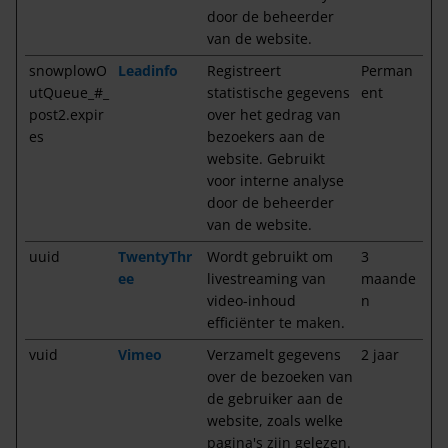
door de beheerder
van de website.
snowplowO
Leadinfo
Registreert
Perman
utQueue_#_
statistische gegevens
ent
post2.expir
over het gedrag van
es
bezoekers aan de
website. Gebruikt
voor interne analyse
door de beheerder
van de website.
uuid
TwentyThr
Wordt gebruikt om
3
ee
livestreaming van
maande
video-inhoud
n
efficiënter te maken.
vuid
Vimeo
Verzamelt gegevens
2 jaar
over de bezoeken van
de gebruiker aan de
website, zoals welke
pagina's zijn gelezen.