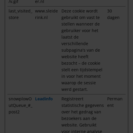
/v.gif
er.nl
last_visited_
www.sleide
Deze cookie wordt
30
store
rink.nl
gebruikt om vast te
dagen
stellen wanneer de
gebruiker voor het
laatst de
verschillende
subpagina's van de
website heeft
bezocht – de cookie
stelt een tijdstempel
in voor het moment
waarop de sessie
werd gestart.
snowplowO
Leadinfo
Registreert
Perman
utQueue_#_
statistische gegevens
ent
post2
over het gedrag van
bezoekers aan de
website. Gebruikt
voor interne analyse