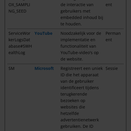
OX_SAMPLI
de interactie van
ent
NG_SEED
gebruikers met
embedded inhoud bij
te houden.
ServiceWor
YouTube
Noodzakelijk voor de
Perman
kerLogsDat
implementatie en
ent
abase#SWH
functionaliteit van
ealthLog
YouTube-video's op
de website.
SM
Microsoft
Registreert een uniek
Sessie
ID die het apparaat
van de gebruiker
identificeert tijdens
terugkerende
bezoeken op
websites die
hetzelfde
advertentienetwerk
gebruiken. De ID