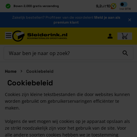
Inclusief b
9,2
uit
10
Boven 2.000 gratis verzending
Incl
BTW
Al 40 jaar dé specialist
Ga naar de inhoud
Zakelijk bestellen? Profiteer van de voordelen!
Meld je aan als
Alles onder één dak
premium klant
Ga naar hoofdinhoud
Home
Cookiebeleid
Cookiebeleid
Cookies zijn kleine tekstbestanden die door websites kunnen
worden gebruikt om gebruikerservaringen efficiënter te
maken.
Volgens de wet mogen wij cookies op je apparaat opslaan als
ze strikt noodzakelijk zijn voor het gebruik van de site. Voor
alle andere soorten cookies hebben we je toestemming