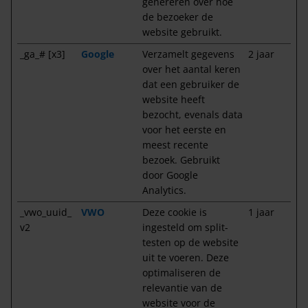
genereren over hoe
de bezoeker de
website gebruikt.
_ga_# [x3]
Google
Verzamelt gegevens
2 jaar
over het aantal keren
dat een gebruiker de
website heeft
bezocht, evenals data
voor het eerste en
meest recente
bezoek. Gebruikt
door Google
Analytics.
_vwo_uuid_
VWO
Deze cookie is
1 jaar
v2
ingesteld om split-
testen op de website
uit te voeren. Deze
optimaliseren de
relevantie van de
website voor de