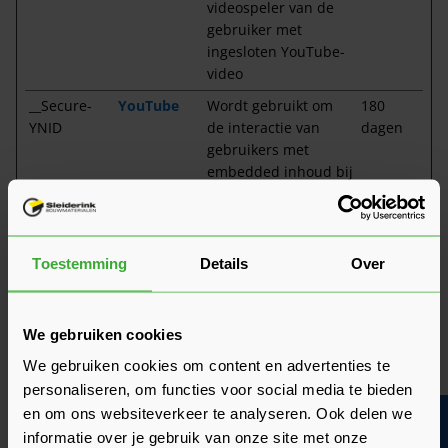
videospeler van de
gebruiker met
ingesloten YouTube-
video
__Secure-
YouTube
Wordt gebruikt om
180
YNID
de interactie van
dagen
gebruikers met
embedded inhoud bij
te houden.
_fbp
Meta
Gebruikt door
3
Platforms,
Facebook om een
maande
Toestemming
Details
Over
Inc.
reeks
n
advertentieproducte
n te leveren, zoals
We gebruiken cookies
realtime bieden van
externe
We gebruiken cookies om content en advertenties te
adverteerders.
personaliseren, om functies voor social media te bieden
_gcl_au
Google
Gebruikt door Google
3
en om ons websiteverkeer te analyseren. Ook delen we
AdSense om te
maande
informatie over je gebruik van onze site met onze