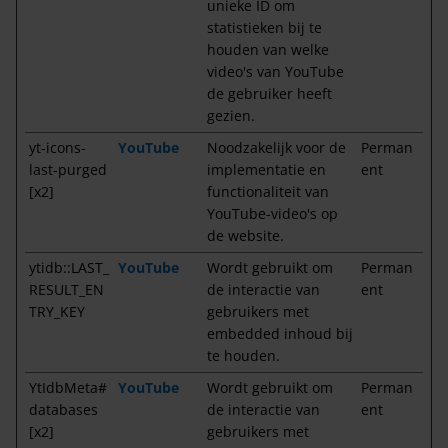
unieke ID om
statistieken bij te
houden van welke
video's van YouTube
de gebruiker heeft
gezien.
yt-icons-
YouTube
Noodzakelijk voor de
Perman
last-purged
implementatie en
ent
[x2]
functionaliteit van
YouTube-video's op
de website.
ytidb::LAST_
YouTube
Wordt gebruikt om
Perman
RESULT_EN
de interactie van
ent
TRY_KEY
gebruikers met
embedded inhoud bij
te houden.
YtIdbMeta#
YouTube
Wordt gebruikt om
Perman
databases
de interactie van
ent
[x2]
gebruikers met