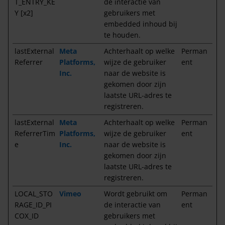
T_ENTRY_KE
de interactie van
Y [x2]
gebruikers met
embedded inhoud bij
te houden.
lastExternal
Meta
Achterhaalt op welke
Perman
Referrer
Platforms,
wijze de gebruiker
ent
Inc.
naar de website is
gekomen door zijn
laatste URL-adres te
registreren.
lastExternal
Meta
Achterhaalt op welke
Perman
ReferrerTim
Platforms,
wijze de gebruiker
ent
e
Inc.
naar de website is
gekomen door zijn
laatste URL-adres te
registreren.
LOCAL_STO
Vimeo
Wordt gebruikt om
Perman
RAGE_ID_PI
de interactie van
ent
COX_ID
gebruikers met