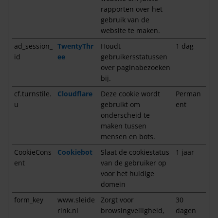
rapporten over het
gebruik van de
website te maken.
ad_session_
TwentyThr
Houdt
1 dag
id
ee
gebruikersstatussen
over paginabezoeken
bij.
cf.turnstile.
Cloudflare
Deze cookie wordt
Perman
u
gebruikt om
ent
onderscheid te
maken tussen
mensen en bots.
CookieCons
Cookiebot
Slaat de cookiestatus
1 jaar
ent
van de gebruiker op
voor het huidige
domein
form_key
www.sleide
Zorgt voor
30
rink.nl
browsingveiligheid,
dagen