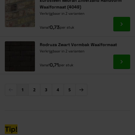
Eurosteen Nebrah Zilverzand Handvorm
Waalformaat (4049)
Verkrijgbaar in 2 varianten
Ga naa
0,73
Vanaf
per stuk
Rodruza Zwart Vormbak Waalformaat
Verkrijgbaar in 2 varianten
Ga naa
0,71
Vanaf
per stuk
1
2
3
4
5
U lees momenteel pagina
Pagina
Pagina
Pagina
Pagina
Tip!