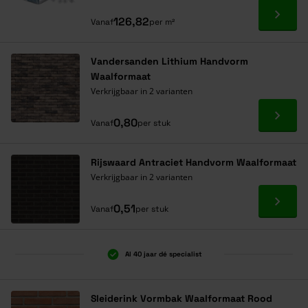
Ga naa
126,82
Vanaf
per m²
Vandersanden Lithium Handvorm
Waalformaat
Verkrijgbaar in 2 varianten
Ga naa
0,80
Vanaf
per stuk
Rijswaard Antraciet Handvorm Waalformaat
Verkrijgbaar in 2 varianten
Ga naa
0,51
Vanaf
per stuk
Al 40 jaar dé specialist
Sleiderink Vormbak Waalformaat Rood