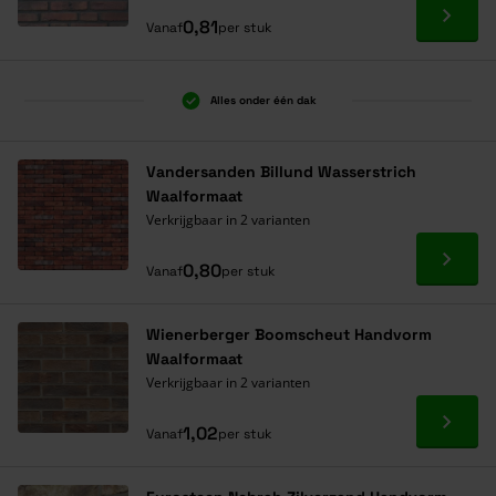
Ga naa
0,81
Vanaf
per stuk
Alles onder één dak
Vandersanden Billund Wasserstrich
Waalformaat
Verkrijgbaar in 2 varianten
Ga naa
0,80
Vanaf
per stuk
Wienerberger Boomscheut Handvorm
Waalformaat
Verkrijgbaar in 2 varianten
Ga naa
1,02
Vanaf
per stuk