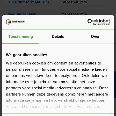
Hilversumformaat (HF)
240x90x40 mm
Moduul 50 (M50)
190x90x50 mm
Wil je precies weten hoeveel metselstenen er op een
vierkante meter passen? Lees dan onze kennisbank!
Toestemming
Details
Over
Lees: hoeveel metselstenen per m² heb je nodig
We gebruiken cookies
We gebruiken cookies om content en advertenties te
Lees: metselverbanden
personaliseren, om functies voor social media te bieden
en om ons websiteverkeer te analyseren. Ook delen we
Bouwvakinfo
Soorten metselstenen
informatie over je gebruik van onze site met onze
partners voor social media, adverteren en analyse. Deze
Naast de verschillende formaten hebben we ook diverse
partners kunnen deze gegevens combineren met andere
soorten metselstenen. Het type steen wordt bepaald door de
informatie die je aan ze hebt verstrekt of die ze hebben
manier waarop het wordt gebakken en gevormd. Bestel
verzameld op basis van je gebruik van hun services.
bijvoorbeeld de volgende soorten in onderstaande tabel, die
elk een uniek karakter aan je woning geven.