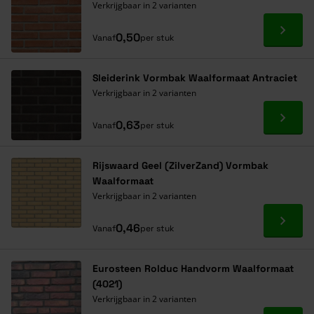
Verkrijgbaar in 2 varianten
Ga naa
0,50
Vanaf
per stuk
Sleiderink Vormbak Waalformaat Antraciet
Verkrijgbaar in 2 varianten
Ga naa
0,63
Vanaf
per stuk
Rijswaard Geel (ZilverZand) Vormbak
Waalformaat
Verkrijgbaar in 2 varianten
Ga naa
0,46
Vanaf
per stuk
Eurosteen Rolduc Handvorm Waalformaat
(4021)
Verkrijgbaar in 2 varianten