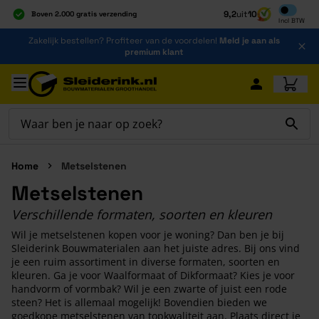
Inclusief b
9,2
uit
10
Boven 2.000 gratis verzending
Incl
BTW
Al 40 jaar dé specialist
Ga naar de inhoud
Zakelijk bestellen? Profiteer van de voordelen!
Meld je aan als
Alles onder één dak
premium klant
Ga naar hoofdinhoud
Home
Metselstenen
Metselstenen
Verschillende formaten, soorten en kleuren
Wil je metselstenen kopen voor je woning? Dan ben je bij
Sleiderink Bouwmaterialen aan het juiste adres. Bij ons vind
je een ruim assortiment in diverse formaten, soorten en
kleuren. Ga je voor Waalformaat of Dikformaat? Kies je voor
handvorm of vormbak? Wil je een zwarte of juist een rode
steen? Het is allemaal mogelijk! Bovendien bieden we
goedkope metselstenen van topkwaliteit aan. Plaats direct je