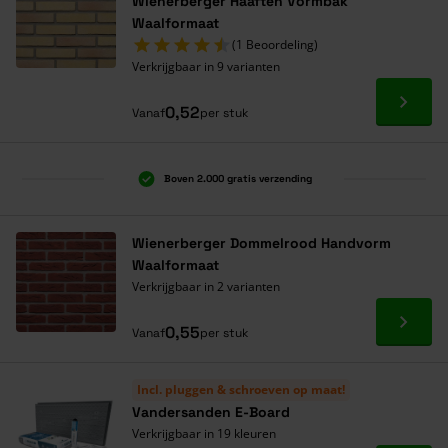
Wienerberger Haaften Vormbak
Waalformaat
(1 Beoordeling)
Verkrijgbaar in 9 varianten
Ga naa
0,52
Vanaf
per stuk
Boven 2.000 gratis verzending
Al 40 jaar dé specialist
Alles onder één dak
Wienerberger Dommelrood Handvorm
Waalformaat
Verkrijgbaar in 2 varianten
Ga naa
0,55
Vanaf
per stuk
Incl. pluggen & schroeven op maat!
Vandersanden E-Board
Verkrijgbaar in 19 kleuren