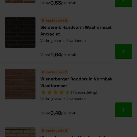
Ga naa
0,53
Vanaf
per stuk
Kleurfavoriet!
Sleiderink Handvorm Waalformaat
Antraciet
Verkrijgbaar in 2 varianten
Ga naa
0,64
Vanaf
per stuk
Kleurfavoriet!
Wienerberger Roodbruin Vormbak
Waalformaat
(1 Beoordeling)
Verkrijgbaar in 2 varianten
Ga naa
0,48
Vanaf
per stuk
Kleurfavoriet!