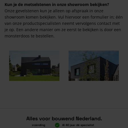
Kun je de metselstenen in onze showroom bekijken?
Onze gevelstenen kun je alleen op afspraak in onze
showroom komen bekijken. Vul hiervoor een formulier in; één
van onze productspecialisten neemt vervolgens contact met
je op. Een andere manier om ze eerst te bekijken is door een
monsterdoos te bestellen.
Alles voor bouwend Nederland.
oven 2.000 gratis verzending
Al 40 jaar dé specialist
Alles onder éé