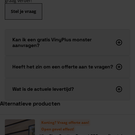
graag verder!
Stel je vraag
Kan ik een gratis VinyPlus monster
aanvragen?
Heeft het zin om een offerte aan te vragen?
Wat is de actuele levertijd?
Alternatieve producten
Navigeren door de elementen van de carrousel is mogelijk met de ta
Druk om carrousel over te slaan
Druk op om naar carrouselnavigatie te gaan
Korting? Vraag offerte aan!
Open gevel effect!