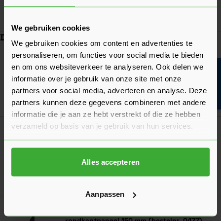
In mij
We gebruiken cookies
Dit vind je misschien ook handig
We gebruiken cookies om content en advertenties te
personaliseren, om functies voor social media te bieden
Navigeren door de elementen van de carrousel is mogelijk met de ta
Druk om carrousel over te slaan
Druk op om naar carrouselnavigatie te gaan
en om ons websiteverkeer te analyseren. Ook delen we
Bouwvakinfo
VinyPlus Reparatiestift (0489)
informatie over je gebruik van onze site met onze
Verkrijgbaar in 25 kleuren
partners voor social media, adverteren en analyse. Deze
Ga naa
32,15
partners kunnen deze gegevens combineren met andere
Nu
per stuk
informatie die je aan ze hebt verstrekt of die ze hebben
verzameld op basis van je gebruik van hun services.
VinyPlus Eindkap links voor
rondkantpaneel 150 mm (bestelnr. 0476)
8,49
Nu
per stuk
Alles accepteren
In mij
Aanpassen
VinyPlus Eindkap rechts voor
rondkantpaneel 150 mm (bestelnr. 0477)