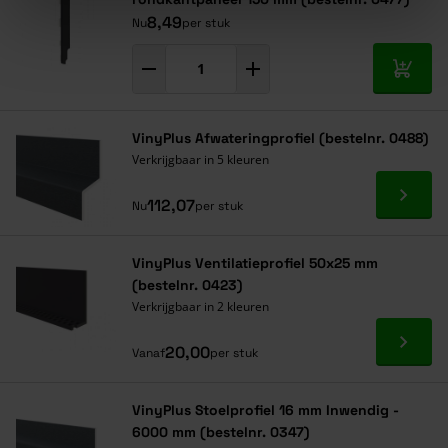
8,49
Nu
per stuk
In mij
VinyPlus Afwateringprofiel (bestelnr. 0488)
Verkrijgbaar in 5 kleuren
Ga naa
112,07
Nu
per stuk
VinyPlus Ventilatieprofiel 50x25 mm
(bestelnr. 0423)
Verkrijgbaar in 2 kleuren
Ga naa
20,00
Vanaf
per stuk
VinyPlus Stoelprofiel 16 mm Inwendig -
6000 mm (bestelnr. 0347)