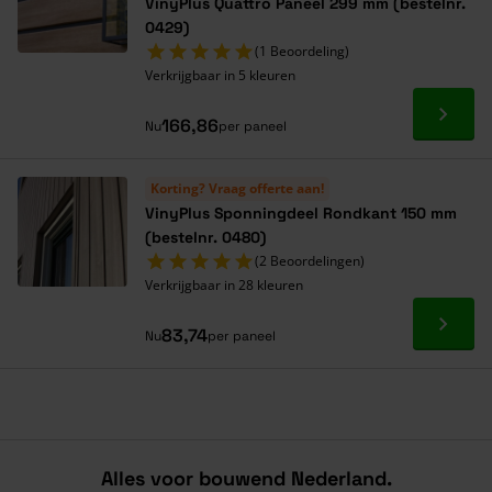
VinyPlus Quattro Paneel 299 mm (bestelnr.
0429)
(1 Beoordeling)
Verkrijgbaar in 5 kleuren
Ga naa
166,86
Nu
per paneel
Korting? Vraag offerte aan!
VinyPlus Sponningdeel Rondkant 150 mm
(bestelnr. 0480)
(2 Beoordelingen)
Verkrijgbaar in 28 kleuren
Ga naa
83,74
Nu
per paneel
Alles voor bouwend Nederland.