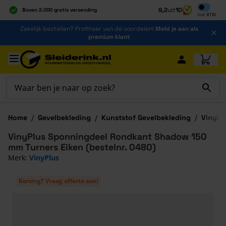
Inclusief b
9,2
uit
10
Boven 2.000 gratis verzending
Incl
BTW
Al 40 jaar dé specialist
Ga naar de inhoud
Zakelijk bestellen? Profiteer van de voordelen!
Meld je aan als
Alles onder één dak
premium klant
Ga naar hoofdinhoud
Home
/
Gevelbekleding
/
Kunststof Gevelbekleding
/
VinyPl
VinyPlus Sponningdeel Rondkant Shadow 150
mm Turners Eiken (bestelnr. 0480)
Merk:
VinyPlus
Korting? Vraag offerte aan!