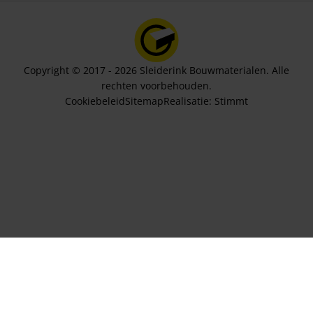
Copyright © 2017 - 2026 Sleiderink Bouwmaterialen. Alle
rechten voorbehouden.
Cookiebeleid
Sitemap
Realisatie:
Stimmt
Aantal panelen
83,74
In winkelwagen