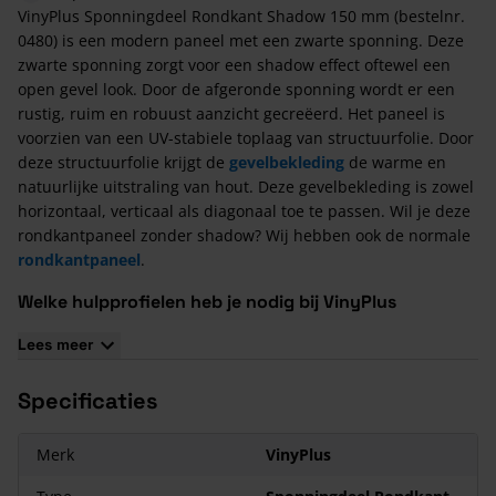
VinyPlus Sponningdeel Rondkant Shadow 150 mm (bestelnr.
0480) is een modern paneel met een zwarte sponning. Deze
zwarte sponning zorgt voor een shadow effect oftewel een
open gevel look. Door de afgeronde sponning wordt er een
rustig, ruim en robuust aanzicht gecreëerd. Het paneel is
voorzien van een UV-stabiele toplaag van structuurfolie. Door
deze structuurfolie krijgt de
gevelbekleding
de warme en
natuurlijke uitstraling van hout. Deze gevelbekleding is zowel
horizontaal, verticaal als diagonaal toe te passen. Wil je deze
rondkantpaneel zonder shadow? Wij hebben ook de normale
rondkantpaneel
.
Welke hulpprofielen heb je nodig bij VinyPlus
Sponningdeel Rondkant?
Lees meer
Buitenhoekprofiel (0401)
+
Montage Buitenhoekprofiel
(0402)
Specificaties
Eindprofiel (0403)
+
Montage Eindprofiel (0406)
Verbindingsprofiel (0407)
+
Montage Verbindingsprofiel
Merk
VinyPlus
(0408)
Startprofiel verticale bekleding (0413)