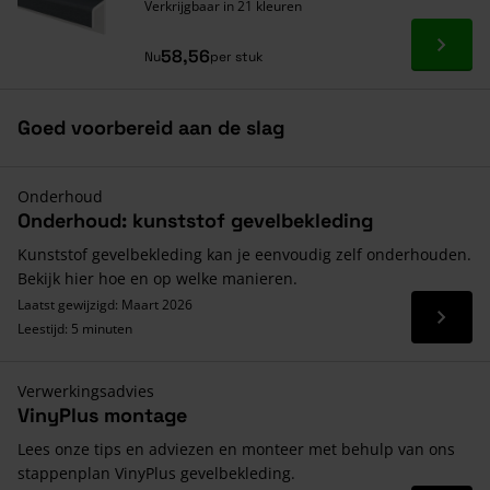
Verkrijgbaar in 21 kleuren
Ga naa
58,56
Nu
per stuk
Goed voorbereid aan de slag
Onderhoud
Onderhoud: kunststof gevelbekleding
Kunststof gevelbekleding kan je eenvoudig zelf onderhouden.
Bekijk hier hoe en op welke manieren.
Laatst gewijzigd: Maart 2026
Lees 
Leestijd: 5 minuten
Verwerkingsadvies
VinyPlus montage
Lees onze tips en adviezen en monteer met behulp van ons
stappenplan VinyPlus gevelbekleding.