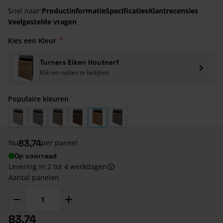
Snel naar:
Productinformatie
Specificaties
Klantrecensies
Veelgestelde vragen
Kies een Kleur
Turners Eiken Houtnerf
Klik om opties te bekijken
Populaire kleuren
Sheffield Eiken Wit Houtnerf
Sheffield Eiken Grijs Houtnerf
Vergrijsd Red Cedar Houtnerf
Turners Eiken Bruin Houtnerf
Turners Eiken Houtnerf
Anteak Vergrijsd Houtnerf
83,74
Nu
per paneel
Op voorraad
Levering in 2 tot 4 werkdagen
Aantal panelen
83,74