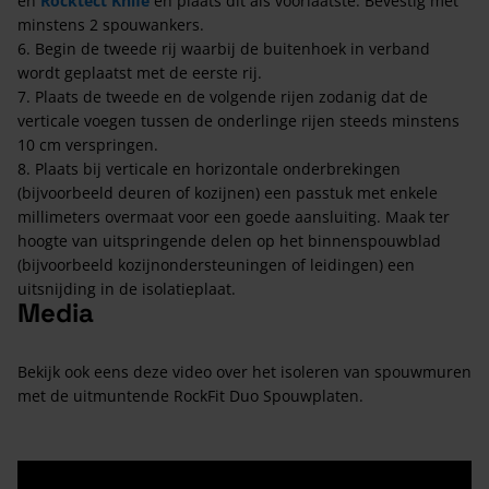
en
Rocktect Knife
en plaats dit als voorlaatste. Bevestig met
minstens 2 spouwankers.
​6. Begin de tweede rij waarbij de buitenhoek in verband
wordt geplaatst met de eerste rij.
7. Plaats de tweede en de volgende rijen zodanig dat de
verticale voegen tussen de onderlinge rijen steeds minstens
10 cm verspringen.
8. Plaats bij verticale en horizontale onderbrekingen
(bijvoorbeeld deuren of kozijnen) een passtuk met enkele
millimeters overmaat voor een goede aansluiting. Maak ter
hoogte van uitspringende delen op het binnenspouwblad
(bijvoorbeeld kozijnondersteuningen of leidingen) een
uitsnijding in de isolatieplaat.
Media
Bekijk ook eens deze video over het isoleren van spouwmuren
met de uitmuntende RockFit Duo Spouwplaten.