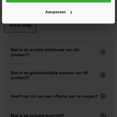
voor je op een rij gezet zodat je snel verder kunt.
Kun je het antwoord op jouw vraag niet vinden? Neem dan
gerust contact op met een van onze experts we helpen je
Aanpassen
graag verder!
Stel je vraag
Wat is de isolatie meldcode van dit
product?
Wat is de geluidsisolatie waarde van dit
product?
Heeft het zin om een offerte aan te vragen?
Wat is de actuele levertijd?