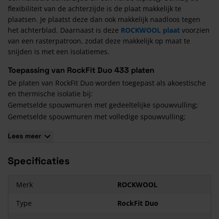
flexibiliteit van de achterzijde is de plaat makkelijk te
plaatsen. Je plaatst deze dan ook makkelijk naadloos tegen
het achterblad. Daarnaast is deze
ROCKWOOL plaat
voorzien
van een rasterpatroon, zodat deze makkelijk op maat te
snijden is met een isolatiemes.
Toepassing van RockFit Duo 433 platen
De platen van RockFit Duo worden toegepast als akoestische
en thermische isolatie bij:
Gemetselde spouwmuren met gedeeltelijke spouwvulling;
Gemetselde spouwmuren met volledige spouwvulling;
Vliesgevels met open of gesloten voegen.
Lees meer
Voordelen van RockFit Duo
Specificaties
Steenwol
wordt gebruikt voor verschillende isolatie
oplossingen vanwege zijn uitstekende thermische
eigenschappen. Er vindt ook geen thermische veroudering
Merk
ROCKWOOL
plaats, waardoor je de totale levensduur van een gebouw
Type
RockFit Duo
verzekerd bent van constant goede isolerende prestaties.
Daarnaast kent Rocktfit Duo nog een aantal grote voordelen: