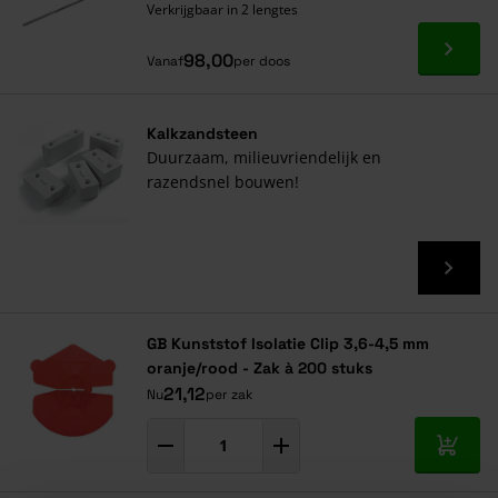
Verkrijgbaar in 2 lengtes
Ga naa
98,00
Vanaf
per doos
Kalkzandsteen
Duurzaam, milieuvriendelijk en
razendsnel bouwen!
GB Kunststof Isolatie Clip 3,6-4,5 mm
oranje/rood - Zak à 200 stuks
21,12
Nu
per zak
In mij