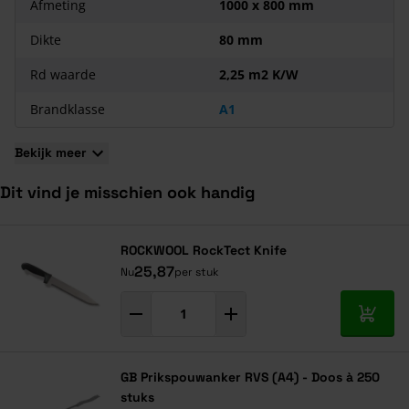
Afmeting
1000 x 800 mm
Niet brandbaar
Geen valse spouw, sluit goed aan op het binnenspouwblad;
Dikte
80 mm
Geen matraseffect door harde voorzijde;
Rd waarde
2,25 m2 K/W
Gemakkelijk en snel te verwerken;
Waterafstotend;
Brandklasse
A1
Sterk geluidabsorberend (verhoogt de
geluidsisolatie
);
Geen naadvorming tussen de platen, dus geen
Bekijk meer
warmteverlies.
Dit vind je misschien ook handig
Navigeren door de elementen van de carrousel is mogelijk met de ta
Druk om carrousel over te slaan
Druk op om naar carrouselnavigatie te gaan
ROCKWOOL RockTect Knife
25,87
Nu
per stuk
In mij
GB Prikspouwanker RVS (A4) - Doos à 250
stuks