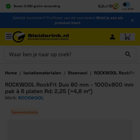
Inclusief b
9,2
uit
10
Boven 2.000 gratis verzending
Incl
BTW
Al 40 jaar dé specialist
Ga naar de inhoud
Zakelijk bestellen? Profiteer van de voordelen!
Meld je aan als
Alles onder één dak
premium klant
Ga naar hoofdinhoud
Home
/
Isolatiematerialen
/
Steenwol
/
ROCKWOOL RockFit D
ROCKWOOL RockFit Duo 80 mm - 1000x800 mm
pak à 6 platen Rd: 2,25 (=4,8 m²)
Merk:
ROCKWOOL
Spouwisolatie