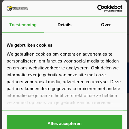
Dé oplossing bij slecht weer!
Afdekzeil
Toestemming
Details
Over
Ga naa
7,17
Vanaf
per stuk
Klantrecensies
We gebruiken cookies
Hier lees je de ervaringen van andere klanten met dit
We gebruiken cookies om content en advertenties te
product. Hun feedback helpt je om een goed beeld te krijgen
personaliseren, om functies voor social media te bieden
van de kwaliteit en het gebruiksgemak.
en om ons websiteverkeer te analyseren. Ook delen we
Bouwvakinfo
Heb je zelf ervaring met dit product? Laat dan vooral een
informatie over je gebruik van onze site met onze
review achter, zo help je anderen met jouw mening en
partners voor social media, adverteren en analyse. Deze
dragen we samen bij aan een nog beter aanbod.
partners kunnen deze gegevens combineren met andere
informatie die je aan ze hebt verstrekt of die ze hebben
Beoordeling schrijven
verzameld op basis van je gebruik van hun services.
Veelgestelde vragen
Hier vind je antwoorden op de meest gestelde vragen over dit
Alles accepteren
product. We hebben de belangrijkste onderwerpen alvast