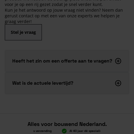
voor je op een rij gezet zodat je snel verder kunt.
Kun je het antwoord op jouw vraag niet vinden? Neem dan
gerust contact op met een van onze experts we helpen je
graag verder!
Stel je vraag
Heeft het zin om een offerte aan te vragen?
Wat is de actuele levertijd?
Alles voor bouwend Nederland.
Boven 2.000 gratis verzending
Al 40 jaar dé specialist
Alles ond