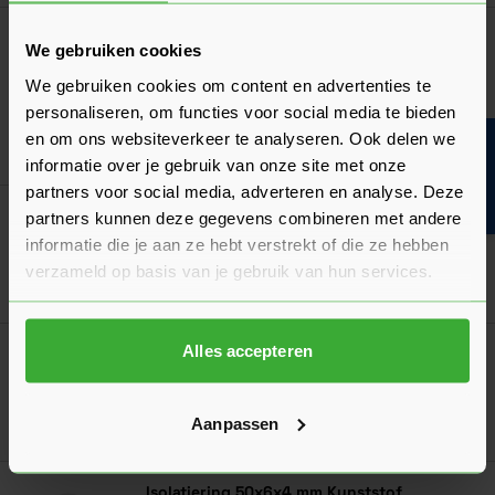
Navigeren door de elementen van de carrousel is mogelijk met de ta
Druk om carrousel over te slaan
Druk op om naar carrouselnavigatie te gaan
GB Kunststof Isolatie Clip 3,6-4,5 mm
We gebruiken cookies
oranje/rood - Zak à 200 stuks
We gebruiken cookies om content en advertenties te
21,12
Nu
per zak
personaliseren, om functies voor social media te bieden
en om ons websiteverkeer te analyseren. Ook delen we
Bouwvakinfo
In mij
informatie over je gebruik van onze site met onze
partners voor social media, adverteren en analyse. Deze
GB UNI-Slagpijp Verzinkt
partners kunnen deze gegevens combineren met andere
Verkrijgbaar in 2 lengtes
informatie die je aan ze hebt verstrekt of die ze hebben
verzameld op basis van je gebruik van hun services.
Ga naa
5,83
Vanaf
per stuk
Alles accepteren
GB Inslaghulpstuk VD
Verkrijgbaar in 3 lengtes
Aanpassen
Ga naa
5,01
Nu
per stuk
Isolatiering 50x6x4 mm Kunststof