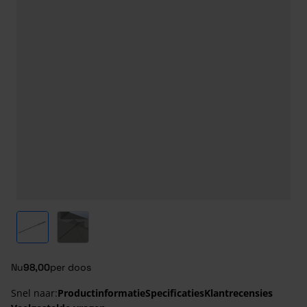
View larger image
View larger image
Nu
98,00
per doos
Snel naar:
Productinformatie
Specificaties
Klantrecensies