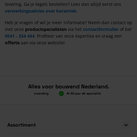
levering. Ga je tegels bestellen? Lees dan altijd eerst ons
verwerkingsadvies over keramiek
.
Heb je vragen of wil je meer informatie? Neem dan contact op
met onze
productspecialisten
via het
contactformulier
of bel
0541 - 354 444
. Profiteer van onze expertise en vraag een
offerte
aan via onze website!
Alles voor bouwend Nederland.
oven 2.000 gratis verzending
Al 40 jaar dé specialist
Alles onder éé
oven 2.000 gratis verzending
Al 40 jaar dé specialist
Alles onder éé
Assortiment