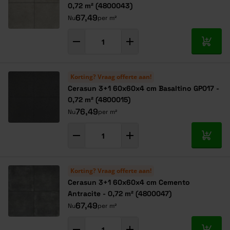
0,72 m² (4800043)
67,49
Nu
per m²
In mij
Korting? Vraag offerte aan!
Cerasun 3+1 60x60x4 cm Basaltino GP017 -
0,72 m² (4800015)
76,49
Nu
per m²
In mij
Korting? Vraag offerte aan!
Cerasun 3+1 60x60x4 cm Cemento
Antracite - 0,72 m² (4800047)
67,49
Nu
per m²