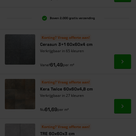
Boven 2.000 gratis verzending
Al 40 jaar dé specialist
Alles onder één dak
Korting? Vraag offerte aan!
Cerasun 3+1 60x60x4 cm
Verkrijgbaar in 65 kleuren
Ga naa
61,49
Vanaf
per m²
Korting? Vraag offerte aan!
Kera Twice 60x60x4,8 cm
Verkrijgbaar in 27 kleuren
Ga naa
61,69
Nu
per m²
Korting? Vraag offerte aan!
TRE 60x60x3 cm