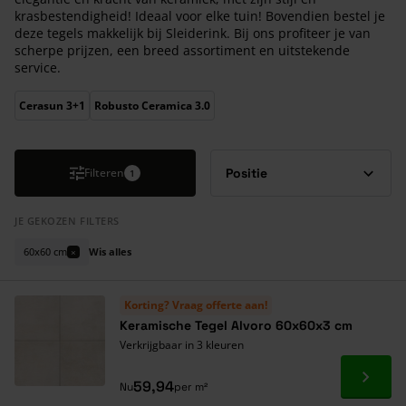
krasbestendigheid! Ideaal voor elke tuin! Bovendien bestel je
deze tegels makkelijk bij Sleiderink. Bij ons profiteer je van
scherpe prijzen, een breed assortiment en uitstekende
service.
Druk om carrousel over te slaan
Cerasun 3+1
Robusto Ceramica 3.0
Filteren
1
JE GEKOZEN FILTERS
60x60 cm
Wis alles
×
Korting? Vraag offerte aan!
Keramische Tegel Alvoro 60x60x3 cm
Verkrijgbaar in 3 kleuren
Ga naa
59,94
Nu
per m²