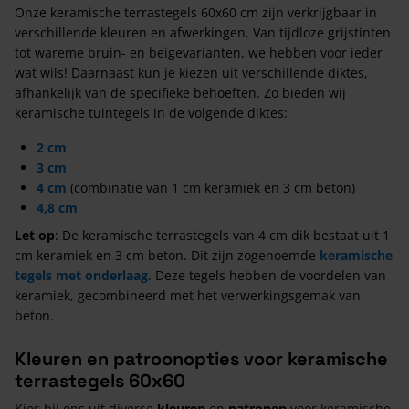
Onze keramische terrastegels 60x60 cm zijn verkrijgbaar in
verschillende kleuren en afwerkingen. Van tijdloze grijstinten
tot wareme bruin- en beigevarianten, we hebben voor ieder
wat wils! Daarnaast kun je kiezen uit verschillende diktes,
afhankelijk van de specifieke behoeften. Zo bieden wij
keramische tuintegels in de volgende diktes:
2 cm
3 cm
4 cm
(combinatie van 1 cm keramiek en 3 cm beton)
4,8 cm
Let op
: De keramische terrastegels van 4 cm dik bestaat uit 1
cm keramiek en 3 cm beton. Dit zijn zogenoemde
keramische
tegels met
onderlaag
. Deze tegels hebben de voordelen van
keramiek, gecombineerd met het verwerkingsgemak van
beton.
Kleuren en patroonopties voor keramische
terrastegels 60x60
Kies bij ons uit diverse
kleuren
en
patronen
voor keramische