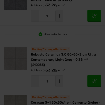
53,22
Adviesprijs
per m²
In mij
Alles onder één dak
Korting? Vraag offerte aan!
Robusto Ceramica 3.0 60x60x3 cm Ultra
Contemporary Light Grey - 0,36 m²
(210265)
53,22
Adviesprijs
per m²
In mij
Korting? Vraag offerte aan!
Cerasun 3+1 60x60x4 cm Cemento Greige -