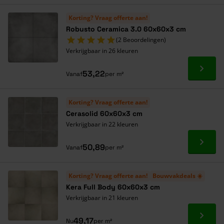
Korting? Vraag offerte aan!
Robusto Ceramica 3.0 60x60x3 cm
(2 Beoordelingen)
Verkrijgbaar in 26 kleuren
Ga naa
53,22
Vanaf
per m²
Korting? Vraag offerte aan!
Cerasolid 60x60x3 cm
Verkrijgbaar in 22 kleuren
Ga naa
50,89
Vanaf
per m²
Korting? Vraag offerte aan!
Bouwvakdeals ☀️
Kera Full Body 60x60x3 cm
Verkrijgbaar in 21 kleuren
Ga naa
49,17
Nu
per m²