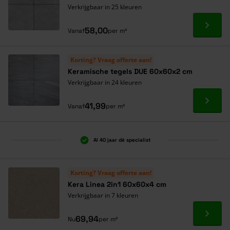
Verkrijgbaar in 25 kleuren
Ga naa
58,00
Vanaf
per m²
Korting? Vraag offerte aan!
Keramische tegels DUE 60x60x2 cm
Verkrijgbaar in 24 kleuren
Ga naa
41,99
Vanaf
per m²
Al 40 jaar dé specialist
Korting? Vraag offerte aan!
Kera Linea 2in1 60x60x4 cm
Verkrijgbaar in 7 kleuren
Ga naa
69,94
Nu
per m²