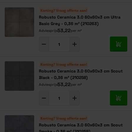
Korting? Vraag offerte aan!
Robusto Ceramica 3.0 60x60x3 cm Ultra
Basic Grey - 0,36 m² (210263)
53,22
Adviesprijs
per m²
In mij
Korting? Vraag offerte aan!
Robusto Ceramica 3.0 60x60x3 cm Scout
Black - 0,36 m² (210258)
53,22
Adviesprijs
per m²
In mij
Korting? Vraag offerte aan!
Robusto Ceramica 3.0 60x60x3 cm Scout
Smoke - 0,36 m² (210259)