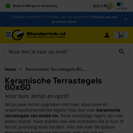
Inclusief b
9,2
uit
10
Boven 2.000 gratis verzending
Incl
BTW
Al 40 jaar dé specialist
Ga naar de inhoud
Zakelijk bestellen? Profiteer van de voordelen!
Meld je aan als
Alles onder één dak
premium klant
Ga naar hoofdinhoud
Home
Keramische Terrastegels 60x60
Keramische Terrastegels
60x60
Voor tuin, terras en oprit!
Wil je jouw terras upgraden met luxe, duurzame en
onderhoudsvriendelijke tegels? Kies dan voor
keramische
terrastegels van 60x60 cm.
Deze veelzijdige tegels zijn niet
alleen stijlvol, maar bieden ook veel voordelen die je tuin of
terras jarenlang mooi houden. Kies ook voor de tijdloze
elegantie en kracht van keramiek, met zijn stijl en