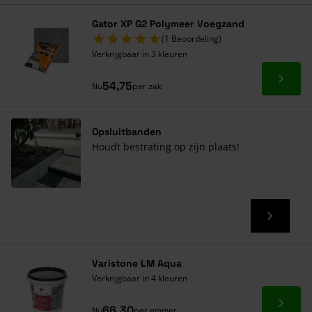
Gator XP G2 Polymeer Voegzand
(1 Beoordeling)
Verkrijgbaar in 3 kleuren
Ga naa
54,75
Nu
per zak
Opsluitbanden
Houdt bestrating op zijn plaats!
Varistone LM Aqua
Verkrijgbaar in 4 kleuren
Ga naa
66,30
Nu
per emmer