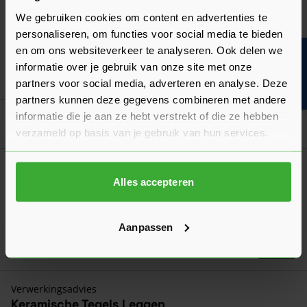
Korting? Vraag offerte aan!
We gebruiken cookies om content en advertenties te
Wallblock New 15x15x60
(1 Beoordeling)
personaliseren, om functies voor social media te bieden
Verkrijgbaar in 5 kleuren
en om ons websiteverkeer te analyseren. Ook delen we
Bouwvakinfo
informatie over je gebruik van onze site met onze
Ga naa
4,69
Vanaf
per stuk
partners voor social media, adverteren en analyse. Deze
partners kunnen deze gegevens combineren met andere
informatie die je aan ze hebt verstrekt of die ze hebben
Goed voorbereid aan de slag
verzameld op basis van je gebruik van hun services.
Algemeen
Hoeveel bestrating per m² heb je nodig?
Alles accepteren
Wij leggen je eenvoudig uit hoe je zelf berekent hoeveel
tegels of klinkers je nodig hebt per m2!
Aanpassen
Laatst gewijzigd: Maart 2026
Lees 
Leestijd: 1 minuut
Verwerkingsadvies
Keramische Tegels Leggen