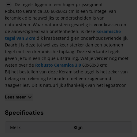
De tegels liggen in een hoger prijssegment
Robusto Ceramica 3.0 60x60x3 cm is een tuintegel van
keramiek die nauwelijks te onderscheiden is van
natuursteen. Waar natuursteen gevoelig is voor krassen en
de aanwezigheid van oneffenheden, is deze
keramische
tegel van 3 cm
dik krasbestendig en onderhoudsvriendelijk.
Daarbij is deze tot wel zes keer sterker dan een betonnen
tegel met een keramische toplaag. Deze vierkante tegels
geven je tuin een chique uitstraling. Wat je verder nog moet
weten over de
Robusto Ceramica 3.0
60x60x3 cm:
Bij het bestellen van deze Keramische tegel is het zeker van
belang om rekening te houden met een zogenoemd
‘zaagverlies’. Dit is natuurlijk afhankelijk van het legpatroon
en de legsituatie. Wij raden aan om 6 tot 12% meer te
Lees meer
bestellen. Lees hier meer over in ons
verwerkingsadvies
.
De tegel heeft een dikte van 3 cm.
Specificaties
De tegel is kleurvast.
De tegel is beschikbaar in diverse kleuren.
Merk
Klijn
Houd bij het leggen van de Robusto Ceramica altijd rekening
met een minimale voegbreedte van 3 mm.