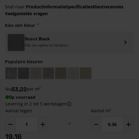
Snel naar:
Productinformatie
Specificaties
Klantrecensies
Veelgestelde vragen
Kies een Kleur
Scout Black
Klik om opties te bekijken
Populaire kleuren
Ultra Basic Grey
Scout Smoke
Lime Taupe
Betonoptik Medium
Luzern Beige
Slate Beige
Terranova Velluto
53,22
Nu
per m²
Op voorraad
Levering in 2 tot 5 werkdagen
Aantal tegels
Aantal m²
=
19,16