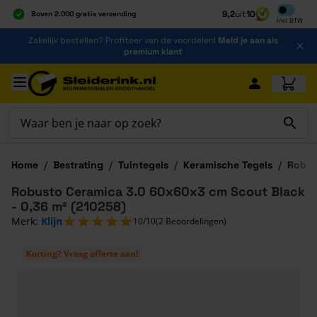
Inclusief b
9,2
uit
10
Boven 2.000 gratis verzending
Incl
BTW
Al 40 jaar dé specialist
Ga naar de inhoud
Zakelijk bestellen? Profiteer van de voordelen!
Meld je aan als
Alles onder één dak
premium klant
Ga naar hoofdinhoud
Home
/
Bestrating
/
Tuintegels
/
Keramische Tegels
/
Robus
Robusto Ceramica 3.0 60x60x3 cm Scout Black
- 0,36 m² (210258)
Merk:
Klijn
10/10
(2 Beoordelingen)
Korting? Vraag offerte aan!