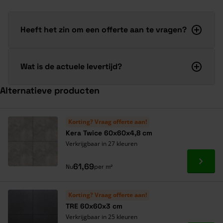
Heeft het zin om een offerte aan te vragen?
Wat is de actuele levertijd?
Alternatieve producten
Navigeren door de elementen van de carrousel is mogelijk met de ta
Druk om carrousel over te slaan
Druk op om naar carrouselnavigatie te gaan
Korting? Vraag offerte aan!
Kera Twice 60x60x4,8 cm
Verkrijgbaar in 27 kleuren
Ga naa
61,69
Nu
per m²
Korting? Vraag offerte aan!
TRE 60x60x3 cm
Verkrijgbaar in 25 kleuren