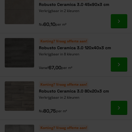
Robusto Ceramica 3.0 45x90x3 cm
Verkrijgbaar in 2 kleuren
Ga naa
60,10
Nu
per m²
Korting? Vraag offerte aan!
Robusto Ceramica 3.0 120x40x3 cm
Verkrijgbaar in 8 kleuren
Ga naa
67,00
Vanaf
per m²
Korting? Vraag offerte aan!
Robusto Ceramica 3.0 80x20x3 cm
Verkrijgbaar in 2 kleuren
Ga naa
80,75
Nu
per m²
Korting? Vraag offerte aan!