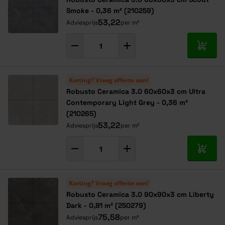
Smoke - 0,36 m² (210259)
53,22
Adviesprijs
per m²
In mij
Korting? Vraag offerte aan!
Robusto Ceramica 3.0 60x60x3 cm Ultra
Contemporary Light Grey - 0,36 m²
(210265)
53,22
Adviesprijs
per m²
In mij
Korting? Vraag offerte aan!
Robusto Ceramica 3.0 90x90x3 cm Liberty
Dark - 0,81 m² (250279)
75,58
Adviesprijs
per m²