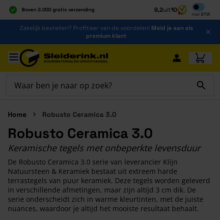
Inclusief b
9,2
uit
10
Boven 2.000 gratis verzending
Incl
BTW
Al 40 jaar dé specialist
Ga naar de inhoud
Zakelijk bestellen? Profiteer van de voordelen!
Meld je aan als
Alles onder één dak
premium klant
Ga naar hoofdinhoud
Home
Robusto Ceramica 3.0
Robusto Ceramica 3.0
Keramische tegels met onbeperkte levensduur
De Robusto Ceramica 3.0 serie van leverancier Klijn
Natuursteen & Keramiek bestaat uit extreem harde
terrastegels van puur keramiek. Deze tegels worden geleverd
in verschillende afmetingen, maar zijn altijd 3 cm dik. De
serie onderscheidt zich in warme kleurtinten, met de juiste
nuances, waardoor je altijd het mooiste resultaat behaalt.