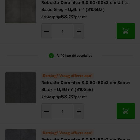
Robusto Ceramica 3.0 60x60x3 cm Ultra
Basic Grey - 0,36 m² (210263)
53,22
Adviesprijs
per m²
In mij
Al 40 jaar dé specialist
Korting? Vraag offerte aan!
Robusto Ceramica 3.0 60x60x3 cm Scout
Black - 0,36 m² (210258)
53,22
Adviesprijs
per m²
In mij
Korting? Vraag offerte aan!
Robusto Ceramica 3.0 60x60x3 cm Scout