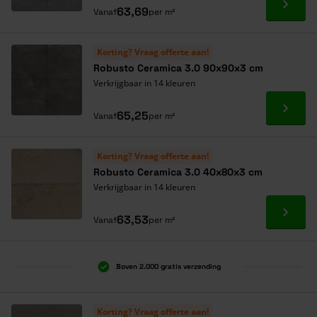
Ga naa
63,69
Vanaf
per m²
Korting? Vraag offerte aan!
Robusto Ceramica 3.0 90x90x3 cm
Verkrijgbaar in 14 kleuren
Ga naa
65,25
Vanaf
per m²
Korting? Vraag offerte aan!
Robusto Ceramica 3.0 40x80x3 cm
Verkrijgbaar in 14 kleuren
Ga naa
63,53
Vanaf
per m²
Boven 2.000 gratis verzending
Al 40 jaar dé specialist
Alles onder één dak
Korting? Vraag offerte aan!