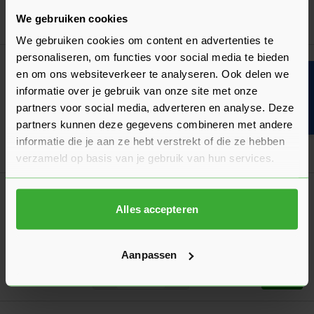
We gebruiken cookies
In mij
We gebruiken cookies om content en advertenties te
personaliseren, om functies voor social media te bieden
Korting? Vraag offerte aan!
en om ons websiteverkeer te analyseren. Ook delen we
Bouwvakinfo
Robusto Ceramica 3.0 90x90x3 cm Palazzo
informatie over je gebruik van onze site met onze
Antracite - 0,81 m² (250283)
partners voor social media, adverteren en analyse. Deze
75,58
Adviesprijs
per m²
partners kunnen deze gegevens combineren met andere
informatie die je aan ze hebt verstrekt of die ze hebben
In mij
verzameld op basis van je gebruik van hun services.
Korting? Vraag offerte aan!
Robusto Ceramica 3.0 90x90x3 cm Palazzo
Alles accepteren
Grigio - 0,81 m² (250285)
75,58
Adviesprijs
per m²
Aanpassen
In mij