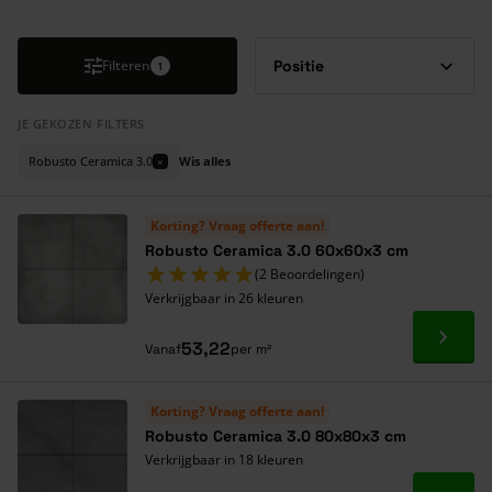
Druk om carrousel over te slaan
Filteren
1
JE GEKOZEN FILTERS
Robusto Ceramica 3.0
Wis alles
×
Korting? Vraag offerte aan!
Robusto Ceramica 3.0 60x60x3 cm
(2 Beoordelingen)
Verkrijgbaar in 26 kleuren
Ga naa
53,22
Vanaf
per m²
Korting? Vraag offerte aan!
Robusto Ceramica 3.0 80x80x3 cm
Verkrijgbaar in 18 kleuren