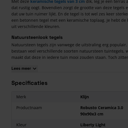
Met deze
keramische tegels van 3 cm
dik, leg je een terras 
dat rustig oogt. Bovendien zorgt de grootte van deze tegels 
dat uw tuin ruimer lijkt. En de tegel is tot wel zes keer sterk
een betonnen tegel met een keramische toplaag. Je hebt de
uit verschillende kleuren.
Natuursteenlook tegels
Natuursteen tegels zijn vanwege de uitstraling erg populair.
bestaan veel verschillende soorten natuursteen tuintegels, 
maakt dat deze in iedere tuin mooi zouden staan. Toch zitte
ook nadelen aan natuursteen, zoals de krasgevoeligheid en 
Lees meer
aanwezigheid van beschadigingen of andere oneffenheden.
Natuursteen look keramische tegels, zoals de Robusto Cera
Specificaties
3.0, bieden dan uitkomst. Deze hebben wél de uitstraling va
natuursteen, maar zijn in tegenstelling tot echt natuursteen:
Krasbestendig
Merk
Klijn
Onderhoudsvriendelijk
Productnaam
Robusto Ceramica 3.0
Kleurvast
90x90x3 cm
Robusto keramische tegels kopen?
Kleur
Liberty Light
Houd bij het leggen van keramische bestrating zoals de
Rob