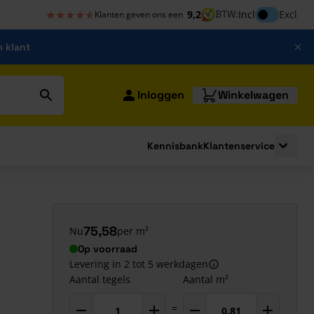
★★★★★
★★★★★
Inclusief bt
9,2
BTW:
Incl
Excl
Klanten geven ons een
m klant
Inloggen
Winkelwagen
Kennisbank
Klantenservice
strating
submenu for Bouwshop
Toggle 
m
75,58
Nu
per m²
Op voorraad
Levering in 2 tot 5 werkdagen
Aantal tegels
Aantal m²
=