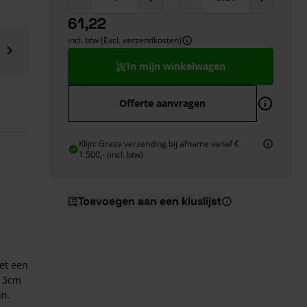
61,22
incl. btw (Excl. verzendkosten)
In mijn winkelwagen
Offerte aanvragen
Klijn: Gratis verzending bij afname vanaf €
1.500,- (incl. btw)
Toevoegen aan een kluslijst
et een
n 3cm
in.