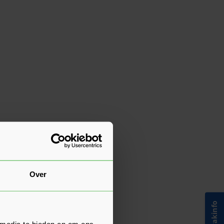
Over
 media te bieden en om ons