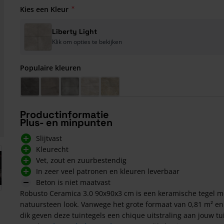
Kies een Kleur
Liberty Light
Klik om opties te bekijken
Populaire kleuren
Liberty Dark
Liberty Medium
Basic Grey
Moios Beige
Moios Brown
Productinformatie
Plus- en minpunten
Slijtvast
Kleurecht
arger image
Vet, zout en zuurbestendig
In zeer veel patronen en kleuren leverbaar
Beton is niet maatvast
Robusto Ceramica 3.0 90x90x3 cm is een keramische tegel m
natuursteen look. Vanwege het grote formaat van 0,81 m² e
dik geven deze tuintegels een chique uitstraling aan jouw tu