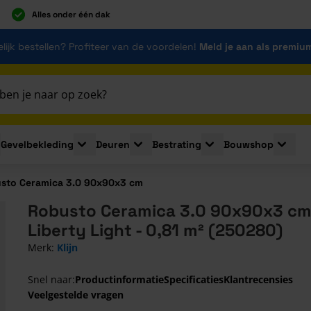
Alles onder één dak
lijk bestellen? Profiteer van de voordelen!
Meld je aan als premiu
Gevelbekleding
Deuren
Bestrating
Bouwshop
for Plaatmaterialen
le submenu for Isolatie
Toggle submenu for Gevelbekleding
Toggle submenu for Deuren
Toggle submenu for Be
Toggle 
sto Ceramica 3.0 90x90x3 cm
Robusto Ceramica 3.0 90x90x3 c
Liberty Light - 0,81 m² (250280)
Merk:
Klijn
Snel naar:
Productinformatie
Specificaties
Klantrecensies
Veelgestelde vragen