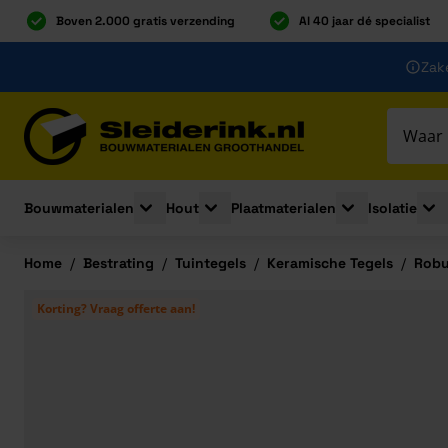
Boven 2.000 gratis verzending
Al 40 jaar dé specialist
Ga naar de inhoud
Zake
Ga naar hoofdinhoud
Bouwmaterialen
Hout
Plaatmaterialen
Isolatie
Toggle submenu for Bouwmaterialen
Toggle submenu for Hout
Toggle submenu 
Togg
Home
/
Bestrating
/
Tuintegels
/
Keramische Tegels
/
Robu
Korting? Vraag offerte aan!