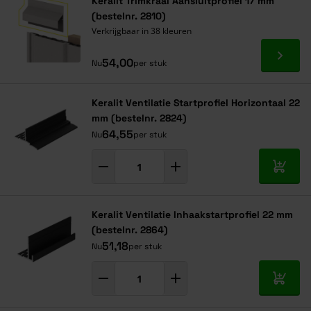
Keralit Trimkraal Aansluitprofiel 17 mm
(bestelnr. 2810)
Verkrijgbaar in 38 kleuren
Ga naa
54,00
Nu
per stuk
Keralit Ventilatie Startprofiel Horizontaal 22
mm (bestelnr. 2824)
64,55
Nu
per stuk
In mij
Keralit Ventilatie Inhaakstartprofiel 22 mm
(bestelnr. 2864)
51,18
Nu
per stuk
In mij