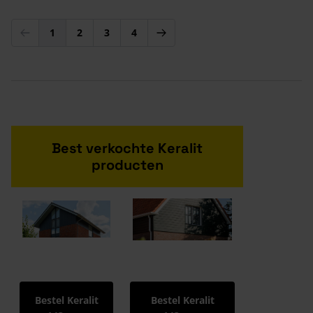
1
2
3
4
U lees momenteel pagina
Pagina
Pagina
Pagina
Best verkochte Keralit
producten
Bestel Keralit
Bestel Keralit