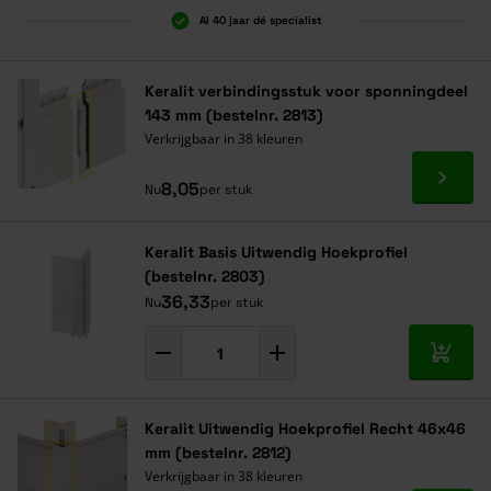
Al 40 jaar dé specialist
Keralit verbindingsstuk voor sponningdeel
143 mm (bestelnr. 2813)
Verkrijgbaar in 38 kleuren
Ga naa
8,05
Nu
per stuk
Keralit Basis Uitwendig Hoekprofiel
(bestelnr. 2803)
36,33
Nu
per stuk
In mij
Keralit Uitwendig Hoekprofiel Recht 46x46
mm (bestelnr. 2812)
Verkrijgbaar in 38 kleuren