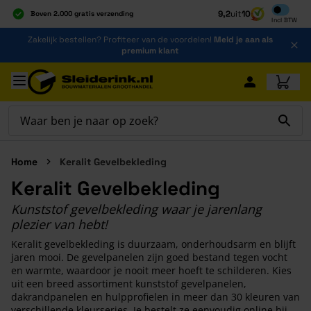
Inclusief b
9,2
uit
10
Boven 2.000 gratis verzending
Incl
BTW
Al 40 jaar dé specialist
Ga naar de inhoud
Zakelijk bestellen? Profiteer van de voordelen!
Meld je aan als
Alles onder één dak
premium klant
Ga naar hoofdinhoud
Home
Keralit Gevelbekleding
Keralit Gevelbekleding
Kunststof gevelbekleding waar je jarenlang
plezier van hebt!
Keralit gevelbekleding is duurzaam, onderhoudsarm en blijft
jaren mooi. De gevelpanelen zijn goed bestand tegen vocht
en warmte, waardoor je nooit meer hoeft te schilderen. Kies
uit een breed assortiment kunststof gevelpanelen,
dakrandpanelen en hulpprofielen in meer dan 30 kleuren van
verschillende kleurseries. Je bestelt ze eenvoudig online bij