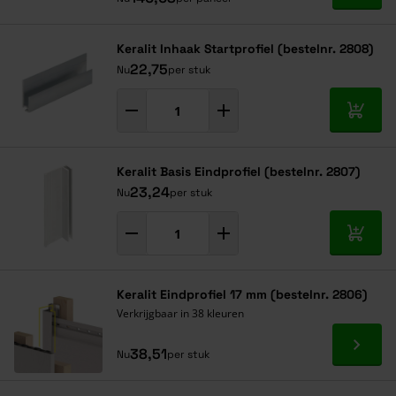
Keralit Inhaak Startprofiel (bestelnr. 2808)
22,75
Nu
per stuk
In mij
Keralit Basis Eindprofiel (bestelnr. 2807)
23,24
Nu
per stuk
In mij
Keralit Eindprofiel 17 mm (bestelnr. 2806)
Verkrijgbaar in 38 kleuren
Ga naa
38,51
Nu
per stuk