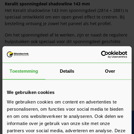
Keralit sponningdeel shadowline 143 mm
Het Keralit shadowline 143 mm sponningdeel (2814 + 2881) is
speciaal ontwikkeld om een open gevel effect te creëren. Bij
bestelling ontvang je zowel het paneel als het profiel.
Om het sponningdeel af te werken, zijn er naast de reguliere
hulpstukken ook speciaal voor dit sponningdeel geschikte
hulpprofielen verkrijgbaar.
Hulpprofiel
Bestelnummer
Toestemming
Details
Over
Keralit verbindingstuk
2813
We gebruiken cookies
Eindkap + connector links (5 st.)
2860
We gebruiken cookies om content en advertenties te
Eindkap + connector rechts (5
personaliseren, om functies voor social media te bieden
2865
st.)
en om ons websiteverkeer te analyseren. Ook delen we
Bouwvakinfo
informatie over je gebruik van onze site met onze
Shadowline profiel*
2881
partners voor social media, adverteren en analyse. Deze