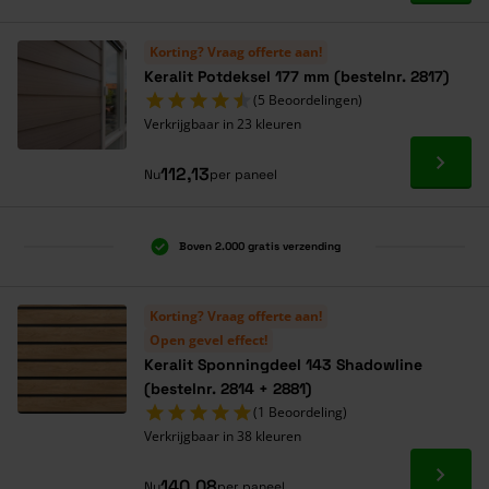
Korting? Vraag offerte aan!
Keralit Potdeksel 177 mm (bestelnr. 2817)
(5 Beoordelingen)
Verkrijgbaar in 23 kleuren
Ga naa
112,13
Nu
per paneel
Boven 2.000 gratis verzending
Al 40 jaar dé specialist
Alles onder één dak
Korting? Vraag offerte aan!
Open gevel effect!
Keralit Sponningdeel 143 Shadowline
(bestelnr. 2814 + 2881)
(1 Beoordeling)
Verkrijgbaar in 38 kleuren
Ga naa
140,08
Nu
per paneel