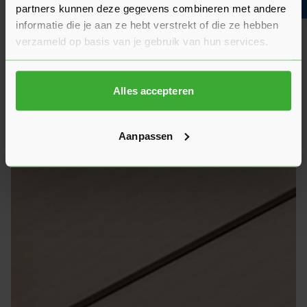
partners kunnen deze gegevens combineren met andere
informatie die je aan ze hebt verstrekt of die ze hebben
Keralit sponningdeel 167 mm
verzameld op basis van je gebruik van hun services.
Alles accepteren
Aanpassen