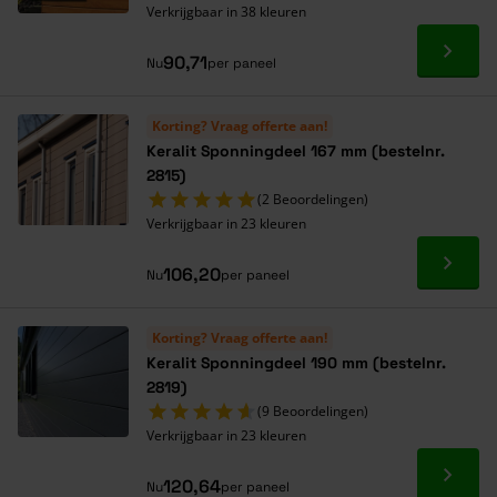
Verkrijgbaar in 38 kleuren
Ga naa
90,71
Nu
per paneel
Korting? Vraag offerte aan!
Keralit Sponningdeel 167 mm (bestelnr.
2815)
(2 Beoordelingen)
Verkrijgbaar in 23 kleuren
Ga naa
106,20
Nu
per paneel
Korting? Vraag offerte aan!
Keralit Sponningdeel 190 mm (bestelnr.
2819)
(9 Beoordelingen)
Verkrijgbaar in 23 kleuren
Ga naa
120,64
Nu
per paneel