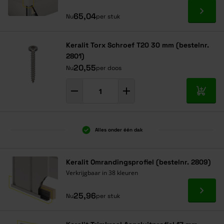
Ga naa
65,04
Nu
per stuk
Keralit Torx Schroef T20 30 mm (bestelnr.
2801)
20,55
Nu
per doos
In mij
Alles onder één dak
Keralit Omrandingsprofiel (bestelnr. 2809)
Verkrijgbaar in 38 kleuren
Ga naa
25,96
Nu
per stuk