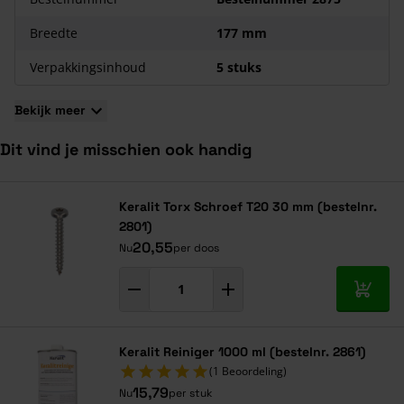
Het kunststof materiaal is kleurvast en weerbestendig
Breedte
177 mm
De panelen zijn eventueel op maat gezaagd leverbaar
Door de lange levensduur en minder gebruik van verf
Verpakkingsinhoud
5 stuks
bijzonder milieuvriendelijk
Bekijk meer
Dit vind je misschien ook handig
Navigeren door de elementen van de carrousel is mogelijk met de ta
Druk om carrousel over te slaan
Druk op om naar carrouselnavigatie te gaan
Keralit Torx Schroef T20 30 mm (bestelnr.
2801)
20,55
Nu
per doos
In mij
Keralit Reiniger 1000 ml (bestelnr. 2861)
(1 Beoordeling)
15,79
Nu
per stuk