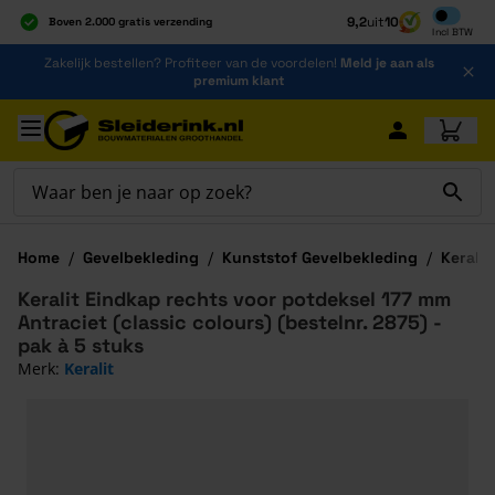
Inclusief b
9,2
uit
10
Boven 2.000 gratis verzending
Incl
BTW
Al 40 jaar dé specialist
Ga naar de inhoud
Zakelijk bestellen? Profiteer van de voordelen!
Meld je aan als
Alles onder één dak
premium klant
Ga naar hoofdinhoud
Home
/
Gevelbekleding
/
Kunststof Gevelbekleding
/
Keralit
Keralit Eindkap rechts voor potdeksel 177 mm
Antraciet (classic colours) (bestelnr. 2875) -
pak à 5 stuks
Merk:
Keralit