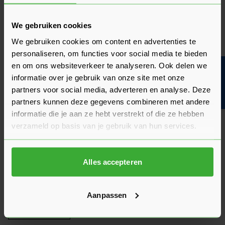
Hier lees je de ervaringen van andere klanten met dit
We gebruiken cookies
product. Hun feedback helpt je om een goed beeld te krijgen
van de kwaliteit en het gebruiksgemak.
We gebruiken cookies om content en advertenties te
personaliseren, om functies voor social media te bieden
Heb je zelf ervaring met dit product? Laat dan vooral een
en om ons websiteverkeer te analyseren. Ook delen we
Bouwvakinfo
review achter, zo help je anderen met jouw mening en
informatie over je gebruik van onze site met onze
dragen we samen bij aan een nog beter aanbod.
partners voor social media, adverteren en analyse. Deze
partners kunnen deze gegevens combineren met andere
Beoordeling schrijven
informatie die je aan ze hebt verstrekt of die ze hebben
verzameld op basis van je gebruik van hun services.
Veelgestelde vragen
Hier vind je antwoorden op de meest gestelde vragen over dit
product. We hebben de belangrijkste onderwerpen alvast
voor je op een rij gezet zodat je snel verder kunt.
Alles accepteren
Kun je het antwoord op jouw vraag niet vinden? Neem dan
gerust contact op met een van onze experts we helpen je
graag verder!
Aanpassen
Stel je vraag