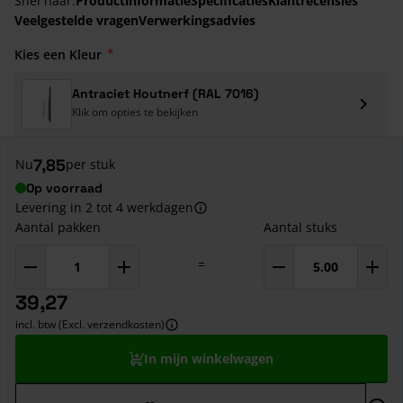
Snel naar:
Productinformatie
Specificaties
Klantrecensies
Veelgestelde vragen
Verwerkingsadvies
Kies een Kleur
Antraciet Houtnerf (RAL 7016)
Klik om opties te bekijken
7,85
Nu
per stuk
Op voorraad
Levering in 2 tot 4 werkdagen
Aantal pakken
Aantal stuks
=
39,27
incl. btw (Excl. verzendkosten)
In mijn winkelwagen