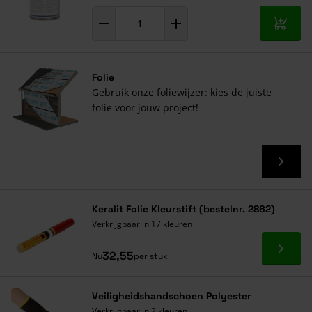
In mij
Folie
Gebruik onze foliewijzer: kies de juiste
folie voor jouw project!
Keralit Folie Kleurstift (bestelnr. 2862)
Verkrijgbaar in 17 kleuren
Ga naa
32,55
Nu
per stuk
Veiligheidshandschoen Polyester
Verkrijgbaar in 2 kleuren