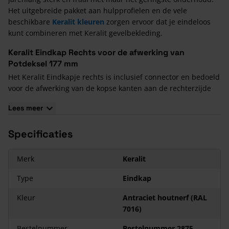
Het uitgebreide pakket aan hulpprofielen en de vele
beschikbare
Keralit kleuren
zorgen ervoor dat je eindeloos
kunt combineren met Keralit gevelbekleding.
Keralit Eindkap Rechts voor de afwerking van
Potdeksel 177 mm
Het Keralit Eindkapje rechts is inclusief connector en bedoeld
voor de afwerking van de kopse kanten aan de rechterzijde
van het
Keralit Potdeksel Paneel
.
Lees hier
hoe je de Keralit
Lees meer
panelen verwerkt.
De voordelen
Specificaties
De toepassing van Keralit gevelpanelen en dakrandpanelen
kent een groot aantal belangrijke voordelen:
Merk
Keralit
Het materiaal is onderhoudsarm
Type
Eindkap
Je hoeft nooit meer te schilderen
Een keur aan klassieke en eigentijdse kleuren en dessins zijn
Kleur
Antraciet houtnerf (RAL
beschikbaar
7016)
Keralit heeft een bijzonder lange levensduur
Het is eenvoudig en solide te monteren
Bestelnummer
Bestelnummer 2875