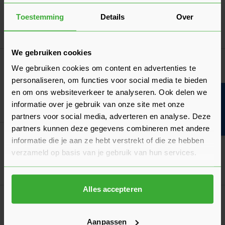
Verkrijgbaar in 9 varianten
Toestemming
Details
Over
Ga naa
0,74
Vanaf
per stuk
We gebruiken cookies
Wienerberger Beerse Agora Handvorm
We gebruiken cookies om content en advertenties te
Waalformaat
personaliseren, om functies voor social media te bieden
Verkrijgbaar in 5 varianten
en om ons websiteverkeer te analyseren. Ook delen we
Bouwvakinfo
informatie over je gebruik van onze site met onze
Ga naa
1,10
Vanaf
per stuk
partners voor social media, adverteren en analyse. Deze
partners kunnen deze gegevens combineren met andere
Vandersanden Wasserstrich Waalformaat
informatie die je aan ze hebt verstrekt of die ze hebben
Verkrijgbaar in 7 varianten
verzameld op basis van je gebruik van hun services.
Ga naa
0,78
Vanaf
per stuk
Alles accepteren
1
2
U lees momenteel pagina
Pagina
Aanpassen