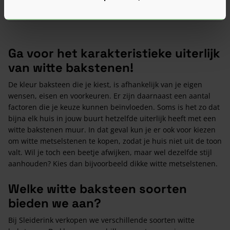
Ga voor het karakteristieke uiterlijk
van witte bakstenen!
De kleur baksteen die je kiest, is afhankelijk van je eigen
wensen, eisen en voorkeuren. Er zijn daarnaast een aantal
factoren die je keuze kunnen beïnvloeden. Soms is het zo dat
bijna elk huis in jouw buurt hetzelfde uiterlijk heeft met een
witte bakstenen muur. In dat geval kun je er ook voor kiezen
om witte metselstenen te kopen, zodat je huis niet uit de toon
valt. Wil je toch een beetje afwijken, maar wel dezelfde stijl
aanhouden? Kies dan bijvoorbeeld dikke witte metselstenen.
Welke witte baksteen soorten
bieden we aan?
Bij Sleiderink verkopen we verschillende soorten witte