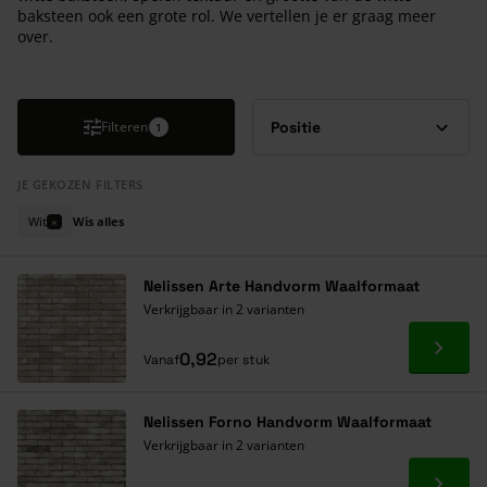
baksteen ook een grote rol. We vertellen je er graag meer
over.
Druk om carrousel over te slaan
Filteren
1
JE GEKOZEN FILTERS
Wit
Wis alles
×
Nelissen Arte Handvorm Waalformaat
Verkrijgbaar in 2 varianten
Ga naa
0,92
Vanaf
per stuk
Nelissen Forno Handvorm Waalformaat
Verkrijgbaar in 2 varianten