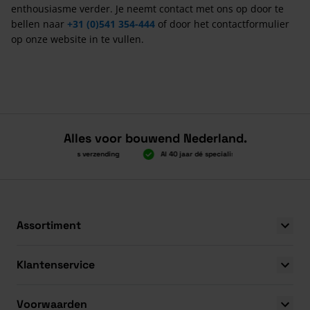
enthousiasme verder. Je neemt contact met ons op door te
bellen naar
+31 (0)541 354-444
of door het contactformulier
op onze website in te vullen.
Alles voor bouwend Nederland.
Boven 2.000 gratis verzending
Al 40 jaar dé specialist
Alles onde
Boven 2.000 gratis verzending
Al 40 jaar dé specialist
Alles onde
Assortiment
Klantenservice
Voorwaarden