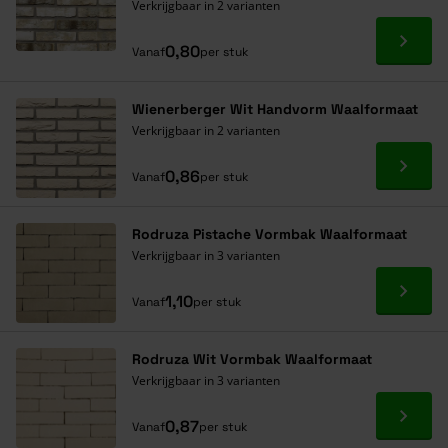
Verkrijgbaar in 2 varianten
Ga naa
0,80
Vanaf
per stuk
Wienerberger Wit Handvorm Waalformaat
Verkrijgbaar in 2 varianten
Ga naa
0,86
Vanaf
per stuk
Rodruza Pistache Vormbak Waalformaat
Verkrijgbaar in 3 varianten
Ga naa
1,10
Vanaf
per stuk
Rodruza Wit Vormbak Waalformaat
Verkrijgbaar in 3 varianten
Ga naa
0,87
Vanaf
per stuk