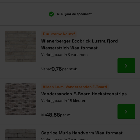
Al 40 jaar dé specialist
Duurzame keuze!
Wienerberger Ecobrick Lustra Fjord
Wasserstrich Waalformaat
Verkrijgbaar in 3 varianten
Ga naa
0,76
Vanaf
per stuk
Alleen i.c.m.
Vandersanden E-Board
Vandersanden E-Board Hoeksteenstrips
Verkrijgbaar in 19 kleuren
Ga naa
48,58
Nu
per m¹
Caprice Muria Handvorm Waalformaat
Verkrijgbaar in 2 varianten