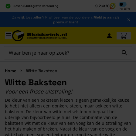
Inclusief b
9,2
uit
10
Boven 2.000 gratis verzending
Incl
BTW
Al 40 jaar dé specialist
Ga naar de inhoud
Zakelijk bestellen? Profiteer van de voordelen!
Meld je aan als
Alles onder één dak
premium klant
Ga naar hoofdinhoud
Home
Witte Baksteen
Witte Baksteen
Voor een frisse uitstraling!
De kleur van een baksteen kiezen is geen gemakkelijke keuze.
Je hebt niet alleen een donkere steen, maar ook een witte
baksteen. De kleur van witte metselstenen bepaalt het
uiterlijk van bijvoorbeeld je huis. De combinatie van de
baksteen wit met de kleur van een voeg kan de uitstraling van
het huis maken of breken. Naast de kleur van de voeg en de
witte baksteen, spelen textuur en grootte van de witte