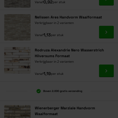
Ga naa
0,92
Vanaf
per stuk
Nelissen Ares Handvorm Waalformaat
Verkrijgbaar in 2 varianten
Ga naa
1,13
Vanaf
per stuk
Rodruza Alexandrie Nero Wasserstrich
Hilversums Formaat
Verkrijgbaar in 2 varianten
Ga naa
1,19
Vanaf
per stuk
Boven 2.000 gratis verzending
Al 40 jaar dé specialist
Alles onder één dak
Wienerberger Marziale Handvorm
Waalformaat