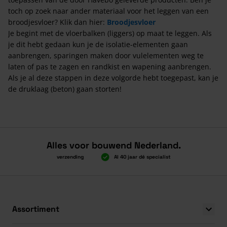
toch op zoek naar ander materiaal voor het leggen van een
broodjesvloer? Klik dan hier:
Broodjesvloer
Je begint met de vloerbalken (liggers) op maat te leggen. Als
je dit hebt gedaan kun je de isolatie-elementen gaan
aanbrengen, sparingen maken door vulelementen weg te
laten of pas te zagen en randkist en wapening aanbrengen.
Als je al deze stappen in deze volgorde hebt toegepast, kan je
de druklaag (beton) gaan storten!
Alles voor bouwend Nederland.
Boven 2.000 gratis verzending
Al 40 jaar dé specialist
Alles onder
Boven 2.000 gratis verzending
Al 40 jaar dé specialist
Alles onder
Assortiment