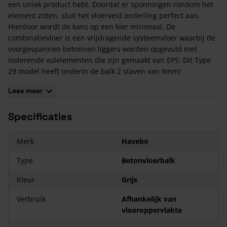
een uniek product hebt. Doordat er sponningen rondom het
element zitten, sluit het vloerveld onderling perfect aan.
Hierdoor wordt de kans op een kier minimaal. De
combinatievloer is een vrijdragende systeemvloer waarbij de
voorgespannen betonnen liggers worden opgevuld met
isolerende vulelementen die zijn gemaakt van EPS. Dit Type
29 model heeft onderin de balk 2 staven van 9mm!
De combinatievloer bestaat uit 4 componenten: betonnen
Lees meer
liggers, EPS-vulelementen, wapeningsnet en natte beton. In
de volgende situaties is de combinatievloer een uitstekende
Specificaties
keuze:
bouw van vrijstaande woningen
als er sprake is van moeilijke funderingsplannen
Merk
Havebo
uitbouwen
Type
Betonvloerbalk
als snelle levering noodzakelijk is
als handmatige verwerking de voorkeur heeft
Kleur
Grijs
Kenmerken van de Betonnen Vloerbalk Type 29 -
Verbruik
Afhankelijk van
Lengtes: 350 t/m 600 cm
vloeroppervlakte
Type 29: Heeft onderin de balk 2 staven van 9 mm.