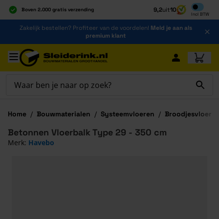
Inclusief b
9,2
uit
10
Boven 2.000 gratis verzending
Incl
BTW
Al 40 jaar dé specialist
Ga naar de inhoud
Zakelijk bestellen? Profiteer van de voordelen!
Meld je aan als
Alles onder één dak
premium klant
Ga naar hoofdinhoud
Home
/
Bouwmaterialen
/
Systeemvloeren
/
Broodjesvloer
/
Betonnen Vloerbalk Type 29 - 350 cm
Merk:
Havebo