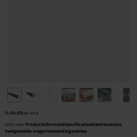
View larger image
View larger image
View larger image
View larger image
View larger image
View larger ima
+
-1
Nu
54,65
per stuk
Snel naar:
Productinformatie
Specificaties
Klantrecensies
Veelgestelde vragen
Verwerkingsadvies