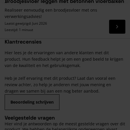
Broodjesvloer leggen met betonnen vloerbalken
Realiseer eenvoudig een broodjesvloer met ons
verwerkingsadvies!
Laatst gewijzigd: Juni 2026
Lees 
Leestijd: 1 minuut
Klantrecensies
Hier lees je de ervaringen van andere klanten met dit
product. Hun feedback helpt je om een goed beeld te krijgen
van de kwaliteit en het gebruiksgemak.
Heb je zelf ervaring met dit product? Laat dan vooral een
review achter, zo help je anderen met jouw mening en
dragen we samen bij aan een nog beter aanbod.
Beoordeling schrijven
Veelgestelde vragen
Hier vind je antwoorden op de meest gestelde vragen over dit
product. We hebben de belangrijkste onderwerpen alvast