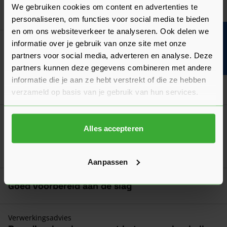
We gebruiken cookies om content en advertenties te
Ga naa
6,54
Vanaf
per stuk
personaliseren, om functies voor social media te bieden
en om ons websiteverkeer te analyseren. Ook delen we
Bouwvakinfo
informatie over je gebruik van onze site met onze
Meest gekocht!
Bouwstaalmat Onbehandeld - 2x3 Meter
partners voor social media, adverteren en analyse. Deze
Verkrijgbaar in 4 diktes
partners kunnen deze gegevens combineren met andere
informatie die je aan ze hebt verstrekt of die ze hebben
Ga naa
21,42
Vanaf
per stuk
verzameld op basis van je gebruik van hun services.
Bouwstaalmat Verzinkt
Alles accepteren
Verkrijgbaar in 3 varianten
Ga naa
7,35
Vanaf
per stuk
Aanpassen
Goed voorbereid aan de slag
Verwerkingsadvies