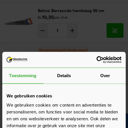
Bahco Barracuda handzaag 55 cm
19,36
Nu
per stuk
In mij
Dé oplossing bij slecht weer!
Afdekzeil
Verkrijgbaar in 7 afmetingen
Ga naa
7,17
Toestemming
Details
Over
Vanaf
per stuk
Goed voorbereid aan de slag
We gebruiken cookies
We gebruiken cookies om content en advertenties te
personaliseren, om functies voor social media te bieden
Duurzaamheid
De duurzaamheidsklasse van hout
en om ons websiteverkeer te analyseren. Ook delen we
informatie over je gebruik van onze site met onze
Wat wordt er bedoeld met de duurzaamheidsklasse en welke