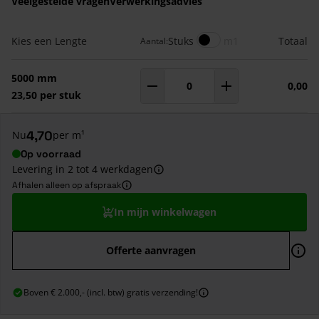
Veelgestelde vragen
Verwerkingsadvies
Gegroepeerde productitems
Meters
Kies een Lengte
Stuks
m1
Totaal
Aantal:
5000 mm
0,00
Aantal
m¹
23,50 per stuk
4,70
Nu
per m¹
Op voorraad
Levering in 2 tot 4 werkdagen
Afhalen alleen op afspraak
In mijn winkelwagen
Offerte aanvragen
Boven € 2.000,- (incl. btw) gratis verzending!