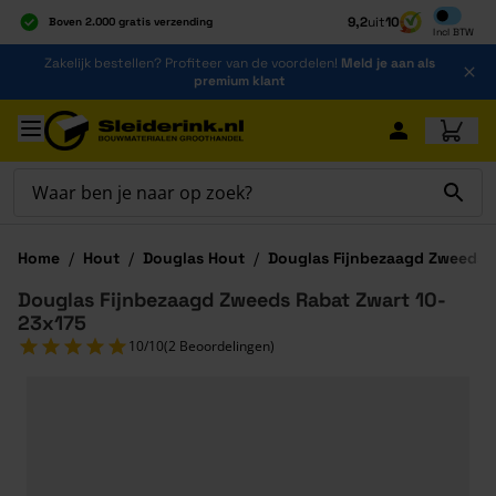
Inclusief b
9,2
uit
10
Boven 2.000 gratis verzending
Incl
BTW
Al 40 jaar dé specialist
Ga naar de inhoud
Zakelijk bestellen? Profiteer van de voordelen!
Meld je aan als
Alles onder één dak
premium klant
Ga naar hoofdinhoud
Home
/
Hout
/
Douglas Hout
/
Douglas Fijnbezaagd Zweeds 
Douglas Fijnbezaagd Zweeds Rabat Zwart 10-
23x175
10/10
(2 Beoordelingen)