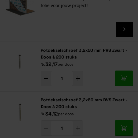
folie voor jouw project!
Potdekselschroef 3,2x50 mm RVS Zwart -
Doos à 200 stuks
32,17
Nu
per doos
In mij
Potdekselschroef 3,2x60 mm RVS Zwart -
Doos à 200 stuks
34,12
Nu
per doos
In mij