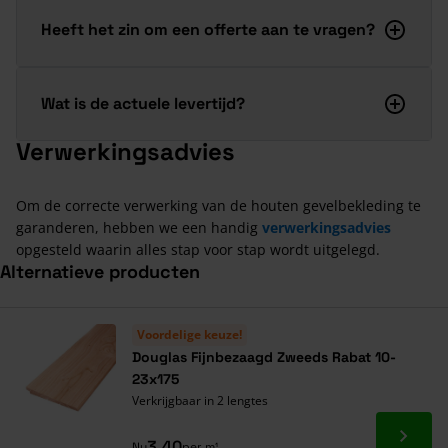
Heeft het zin om een offerte aan te vragen?
Wat is de actuele levertijd?
Verwerkingsadvies
Om de correcte verwerking van de houten gevelbekleding te
garanderen, hebben we een handig
verwerkingsadvies
opgesteld waarin alles stap voor stap wordt uitgelegd.
Alternatieve producten
Navigeren door de elementen van de carrousel is mogelijk met de ta
Druk om carrousel over te slaan
Voordelige keuze!
Douglas Fijnbezaagd Zweeds Rabat 10-
23x175
Verkrijgbaar in 2 lengtes
Ga naa
3,40
Nu
per m¹