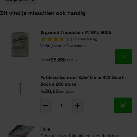
Dit vind je misschien ook handig
Navigeren door de elementen van de carrousel is mogelijk met de ta
Druk om carrousel over te slaan
Druk op om naar carrouselnavigatie te gaan
Drywood Woodstain VV RAL 9005
(1 Beoordeling)
Verkrijgbaar in 2 varianten
Ga naa
35,68
Vanaf
per blik
Potdekselschroef 3,2x40 mm RVS Zwart -
Doos à 200 stuks
30,80
Nu
per doos
In mij
Folie
Gebruik onze foliewijzer: kies de juiste