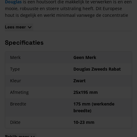
Douglas
is een houtsoort die makkelijk te verwerken is en een
mooie, robuuste en stoere uitstraling heeft. Dit Europese
hout is degelijk en werkt minimaal vanwege de concentratie
hars die zich in het hout bevindt. De hars biedt de zweeds
Lees meer
rabat een natuurlijke bescherming van binnenuit.
Eigenschappen Douglas Fijnbezaagd Zweeds Rabat
Specificaties
Zwart 10-23x175
Werkende breedte is 175 mm (daadwerkelijke breedte 195
Merk
Geen Merk
mm).
Type
Douglas Zweeds Rabat
De bruto kopmaat is 25x195 mm en de netto kopmaat is
23x175 mm.
Kleur
Zwart
De smalle zijde heeft een dikte van 10 mm, de brede zijde is
23 mm dik.
Afmeting
25x195 mm
Rondom zwart gespoten
.
Breedte
175 mm (werkende
breedte)
Dikte
10-23 mm
Bekijk meer