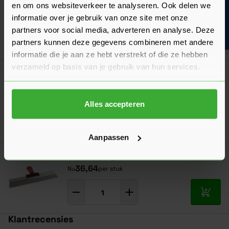
Super prof Lijmspaan ECO Getand RVS
en om ons websiteverkeer te analyseren. Ook delen we
Bouwvakinfo
21,84
Nu
per stuk
informatie over je gebruik van onze site met onze
partners voor social media, adverteren en analyse. Deze
partners kunnen deze gegevens combineren met andere
In mij
informatie die je aan ze hebt verstrekt of die ze hebben
verzameld op basis van je gebruik van hun services.
Super Prof Eco Punttroffel Rond 160 mm
RVS
17,05
Nu
per stuk
Alles accepteren
In mij
Aanpassen
Super Prof Egaliseerrakel
36,64
Nu
per stuk
In mij
Klantrecensies