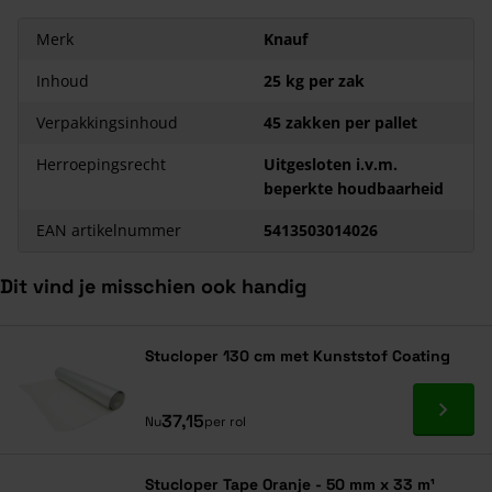
Merk
Knauf
Inhoud
25 kg per zak
Verpakkingsinhoud
45 zakken per pallet
Herroepingsrecht
Uitgesloten i.v.m.
beperkte houdbaarheid
EAN artikelnummer
5413503014026
Dit vind je misschien ook handig
Navigeren door de elementen van de carrousel is mogelijk met de ta
Druk om carrousel over te slaan
Druk op om naar carrouselnavigatie te gaan
Stucloper 130 cm met Kunststof Coating
Ga naa
37,15
Nu
per rol
Stucloper Tape Oranje - 50 mm x 33 m¹