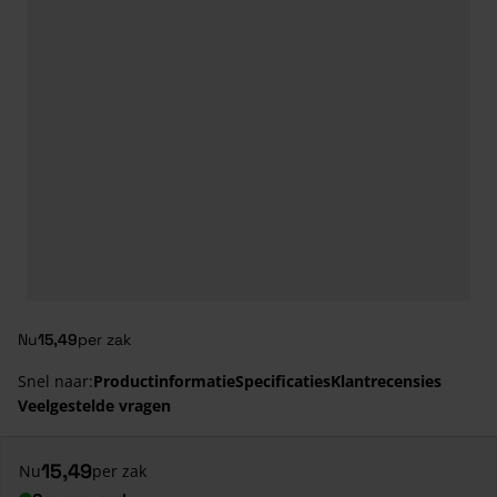
Nu
15,49
per zak
Snel naar:
Productinformatie
Specificaties
Klantrecensies
Veelgestelde vragen
15,49
Nu
per zak