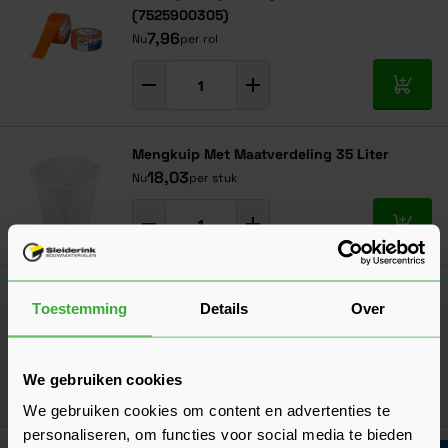
(7525900305)
7,96
Nu
per rol
In mij
Mengkuip Met Maatverdeling 35 Liter
18,03
Nu
per stuk
In mij
Super Prof Garde Voor Mortel, Gips en Lijm
Toestemming
Details
Over
Voor Boorkop 590x125 mm
39,85
Nu
per stuk
We gebruiken cookies
In mij
We gebruiken cookies om content en advertenties te
personaliseren, om functies voor social media te bieden