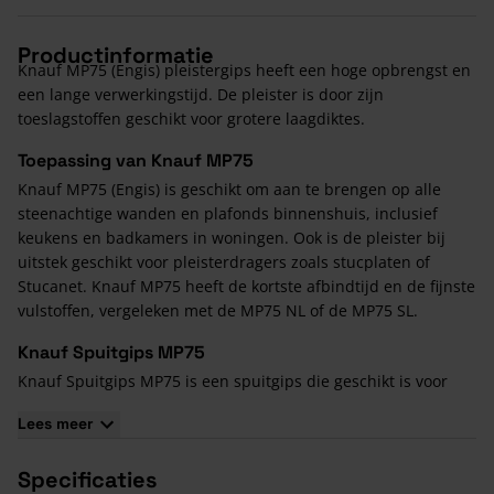
Productinformatie
Knauf MP75 (Engis) pleistergips heeft een hoge opbrengst en
een lange verwerkingstijd. De pleister is door zijn
toeslagstoffen geschikt voor grotere laagdiktes.
Toepassing van Knauf MP75
Knauf MP75 (Engis) is geschikt om aan te brengen op alle
steenachtige wanden en plafonds binnenshuis, inclusief
keukens en badkamers in woningen. Ook is de pleister bij
uitstek geschikt voor pleisterdragers zoals stucplaten of
Stucanet. Knauf MP75 heeft de kortste afbindtijd en de fijnste
vulstoffen, vergeleken met de MP75 NL of de MP75 SL.
Knauf Spuitgips MP75
Knauf Spuitgips MP75 is een spuitgips die geschikt is voor
machinale verwerking. Voor de verwerking van Knauf
Lees meer
spuitgips MP75 adviseren wij een PFT gipsspuitmachine.
Knauf MP75 spuitgips is geschikt voor alle steenachtige
Specificaties
ondergronden in alle typen ruimtes en gebouwen.