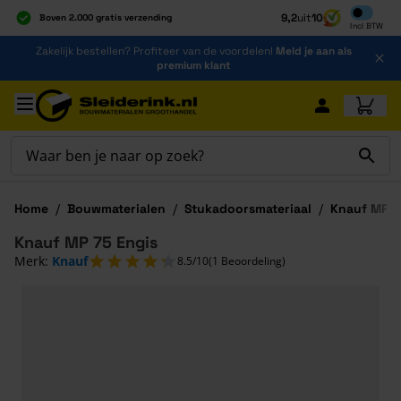
Inclusief b
9,2
uit
10
Boven 2.000 gratis verzending
Incl
BTW
Al 40 jaar dé specialist
Ga naar de inhoud
Zakelijk bestellen? Profiteer van de voordelen!
Meld je aan als
Alles onder één dak
premium klant
Ga naar hoofdinhoud
Home
/
Bouwmaterialen
/
Stukadoorsmateriaal
/
Knauf MP 7
Knauf MP 75 Engis
Merk:
Knauf
8.5/10
(1 Beoordeling)