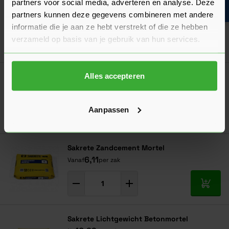
partners voor social media, adverteren en analyse. Deze
Tegels, natuursteen, terrazzo op hout
Vloerverwarmingslangen
partners kunnen deze gegevens combineren met andere
Vloerverwarming op hout
7,45
Nu
per stuk
informatie die je aan ze hebt verstrekt of die ze hebben
Entresolvloeren
verzameld op basis van je gebruik van hun services.
Verhoogde vloeren
In mij
Alles accepteren
Weber Vloeibare Zandcement
13,50
Vanaf
per zak
Aanpassen
In mij
Sakrete Zandcement Mortel
6,11
Vanaf
per zak
In mij
Sakrete Lichtgewicht Betonmortel