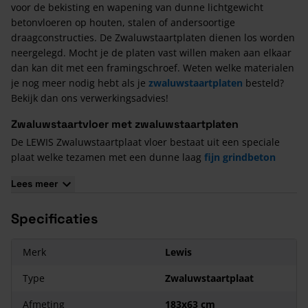
voor de bekisting en wapening van dunne lichtgewicht
betonvloeren op houten, stalen of andersoortige
draagconstructies. De Zwaluwstaartplaten dienen los worden
neergelegd. Mocht je de platen vast willen maken aan elkaar
dan kan dit met een framingschroef. Weten welke materialen
je nog meer nodig hebt als je
zwaluwstaartplaten
besteld?
Bekijk dan ons verwerkingsadvies!
Zwaluwstaartvloer met zwaluwstaartplaten
De LEWIS Zwaluwstaartplaat vloer bestaat uit een speciale
plaat welke tezamen met een dunne laag
fijn grindbeton
zorgt voor een stabiele lichte, maar draagkrachtige
Lees meer
betonvloer. Na montage van de zwaluwstaartplaten wordt in
het werk fijn grindbeton (C20/25) op de platen aangebracht.
Specificaties
Tijdens het verwerken van het fijn grindbeton fungeren de
Lewis zwaluwstaartplaten als verloren bekisting, die het
gewicht van de betonspecie en de montagebelasting
Merk
Lewis
overbrengen naar de draagconstructie. Na het verharden van
het beton vormen de zwaluwstaartplaten samen met het
Type
Zwaluwstaartplaat
beton één constructief geheel. Het fijn grindbeton kan
Afmeting
183x63 cm