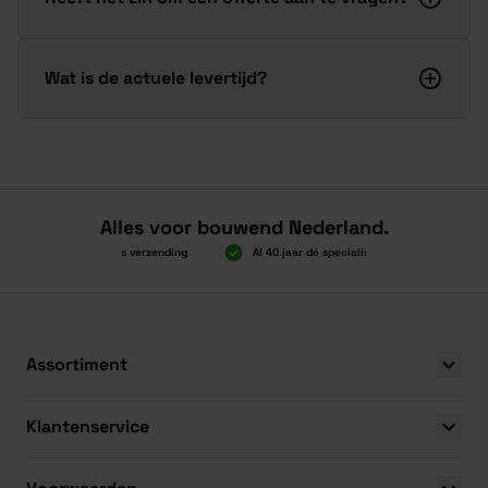
Wat is de actuele levertijd?
Alles voor bouwend Nederland.
Boven 2.000 gratis verzending
Al 40 jaar dé specialist
Alles ond
Boven 2.000 gratis verzending
Al 40 jaar dé specialist
Alles ond
Assortiment
Klantenservice