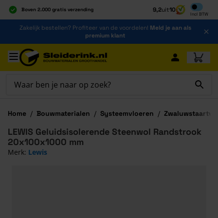
Inclusief b
9,2
uit
10
Boven 2.000 gratis verzending
Incl
BTW
Al 40 jaar dé specialist
Ga naar de inhoud
Zakelijk bestellen? Profiteer van de voordelen!
Meld je aan als
Alles onder één dak
premium klant
Ga naar hoofdinhoud
Home
/
Bouwmaterialen
/
Systeemvloeren
/
Zwaluwstaartvl
LEWIS Geluidsisolerende Steenwol Randstrook
20x100x1000 mm
Merk:
Lewis