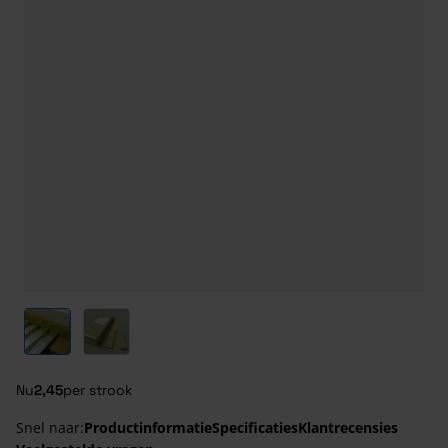
View larger image
View larger image
Nu
2,45
per strook
Snel naar:
Productinformatie
Specificaties
Klantrecensies