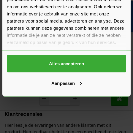
In mij
en om ons websiteverkeer te analyseren. Ook delen we
Bouwvakinfo
informatie over je gebruik van onze site met onze
partners voor social media, adverteren en analyse. Deze
LEWIS Geluidsisolerende Rubber
partners kunnen deze gegevens combineren met andere
Oplegstrook 15x98x5000 mm
informatie die je aan ze hebt verstrekt of die ze hebben
39,75
Nu
per rol
verzameld op basis van je gebruik van hun services.
In mij
Alles accepteren
LEWIS Geluidsisolerende Steenwol
Oplegstrook 25x100x1000 mm
Aanpassen
2,90
Nu
per strook
In mij
Klantrecensies
Hier lees je de ervaringen van andere klanten met dit
product. Hun feedback helpt je om een goed beeld te krijgen