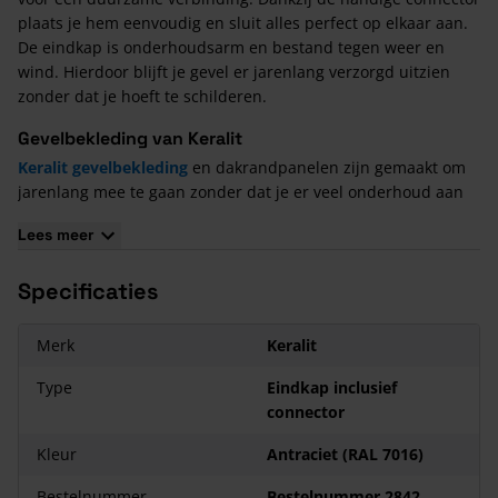
plaats je hem eenvoudig en sluit alles perfect op elkaar aan.
De eindkap is onderhoudsarm en bestand tegen weer en
wind. Hierdoor blijft je gevel er jarenlang verzorgd uitzien
zonder dat je hoeft te schilderen.
Gevelbekleding van Keralit
Keralit gevelbekleding
en dakrandpanelen zijn gemaakt om
jarenlang mee te gaan zonder dat je er veel onderhoud aan
hebt. Ze hebben de uitstraling van echt hout, maar zijn in
Lees meer
werkelijkheid van hoogwaardig kunststof. Dat betekent dat ze
sterk blijven, mooi op kleur, en nauwelijks onderhoud vragen.
Specificaties
Met de vele beschikbare
Keralit kleuren
en hulpprofielen kun
je eindeloos variëren en altijd de afwerking kiezen die bij
jouw project past.
Merk
Keralit
Kenmerken Keralit Eindkap rechts voor sponningdeel
Type
Eindkap inclusief
167 mm - Inclusief Connector
connector
Het materiaal is onderhoudsarm;
Kleur
Antraciet (RAL 7016)
Je hoeft nooit meer te schilderen;
Keralit heeft een lange levensduur;
Bestelnummer
Bestelnummer 2842