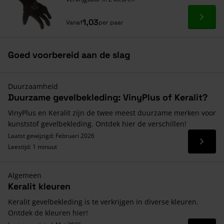
Ga naa
1,03
Vanaf
per paar
Goed voorbereid aan de slag
Duurzaamheid
Duurzame gevelbekleding: VinyPlus of Keralit?
VinyPlus en Keralit zijn de twee meest duurzame merken voor
kunststof gevelbekleding. Ontdek hier de verschillen!
Laatst gewijzigd: Februari 2026
Lees 
Leestijd: 1 minuut
Algemeen
Keralit kleuren
Keralit gevelbekleding is te verkrijgen in diverse kleuren.
Ontdek de kleuren hier!