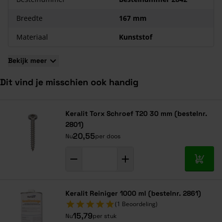
Het is eenvoudig te monteren.
Breedte
167 mm
Materiaal
Kunststof
Bekijk meer
Dit vind je misschien ook handig
Navigeren door de elementen van de carrousel is mogelijk met de ta
Druk om carrousel over te slaan
Druk op om naar carrouselnavigatie te gaan
Keralit Torx Schroef T20 30 mm (bestelnr.
2801)
20,55
Nu
per doos
In mij
Keralit Reiniger 1000 ml (bestelnr. 2861)
(1 Beoordeling)
15,79
Nu
per stuk