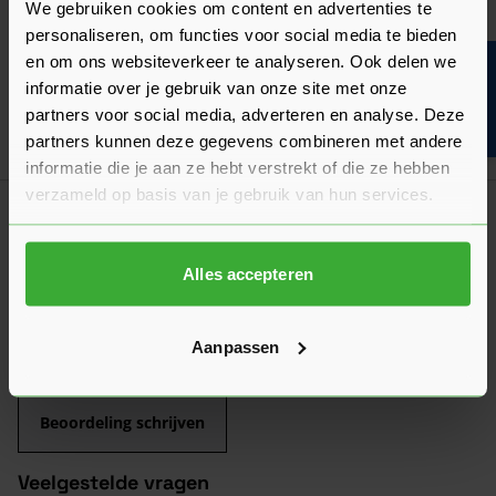
We gebruiken cookies om content en advertenties te
Onderhoud
Onderhoud: kunststof gevelbekleding
personaliseren, om functies voor social media te bieden
en om ons websiteverkeer te analyseren. Ook delen we
Bouwvakinfo
Kunststof gevelbekleding kan je eenvoudig zelf onderhouden.
informatie over je gebruik van onze site met onze
Bekijk hier hoe en op welke manieren.
partners voor social media, adverteren en analyse. Deze
Laatst gewijzigd: Maart 2026
partners kunnen deze gegevens combineren met andere
Lees 
Leestijd: 5 minuten
informatie die je aan ze hebt verstrekt of die ze hebben
Klantrecensies
verzameld op basis van je gebruik van hun services.
Hier lees je de ervaringen van andere klanten met dit
product. Hun feedback helpt je om een goed beeld te krijgen
Alles accepteren
van de kwaliteit en het gebruiksgemak.
Heb je zelf ervaring met dit product? Laat dan vooral een
Aanpassen
review achter, zo help je anderen met jouw mening en
dragen we samen bij aan een nog beter aanbod.
Beoordeling schrijven
Veelgestelde vragen