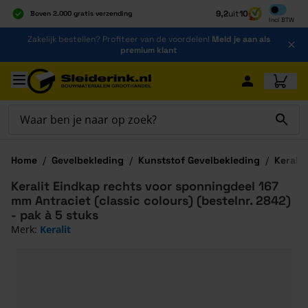
Inclusief b
9,2
uit
10
Boven 2.000 gratis verzending
Incl
BTW
Al 40 jaar dé specialist
Ga naar de inhoud
Zakelijk bestellen? Profiteer van de voordelen!
Meld je aan als
Alles onder één dak
premium klant
Ga naar hoofdinhoud
Home
/
Gevelbekleding
/
Kunststof Gevelbekleding
/
Keralit
Keralit Eindkap rechts voor sponningdeel 167
mm Antraciet (classic colours) (bestelnr. 2842)
- pak à 5 stuks
Merk:
Keralit