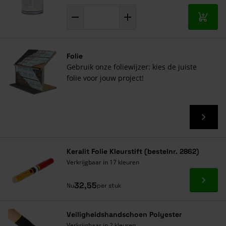
In mij
Folie
Gebruik onze foliewijzer: kies de juiste
folie voor jouw project!
Keralit Folie Kleurstift (bestelnr. 2862)
Verkrijgbaar in 17 kleuren
Ga naa
32,55
Nu
per stuk
Veiligheidshandschoen Polyester
Verkrijgbaar in 2 kleuren