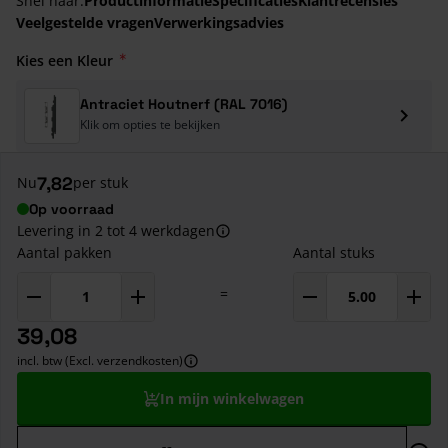
Snel naar:
Productinformatie
Specificaties
Klantrecensies
Veelgestelde vragen
Verwerkingsadvies
Kies een Kleur
Antraciet Houtnerf (RAL 7016)
Klik om opties te bekijken
7,82
Nu
per stuk
Op voorraad
Levering in 2 tot 4 werkdagen
Aantal pakken
Aantal stuks
=
39,08
incl. btw (Excl. verzendkosten)
In mijn winkelwagen