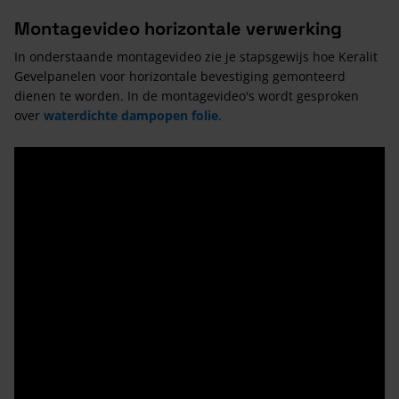
Montagevideo horizontale verwerking
In onderstaande montagevideo zie je stapsgewijs hoe Keralit
Gevelpanelen voor horizontale bevestiging gemonteerd
dienen te worden. In de montagevideo's wordt gesproken
over
waterdichte dampopen folie
.