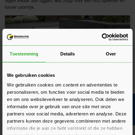
tegen elkaar aan liggen, wat zorgt voor een iets speelser en
losser uiterlijk.
Toestemming
Details
Over
We gebruiken cookies
We gebruiken cookies om content en advertenties te
personaliseren, om functies voor social media te bieden
en om ons websiteverkeer te analyseren. Ook delen we
Bouwvakinfo
informatie over je gebruik van onze site met onze
partners voor social media, adverteren en analyse. Deze
Prijzen van betontegels 60x60
partners kunnen deze gegevens combineren met andere
informatie die je aan ze hebt verstrekt of die ze hebben
Betontegels 60x60 vallen zoals eerder beschreven onder het