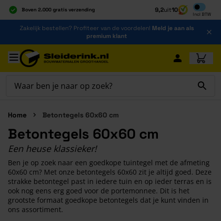
Inclusief b
9,2
uit
10
Boven 2.000 gratis verzending
Incl
BTW
Al 40 jaar dé specialist
Ga naar de inhoud
Zakelijk bestellen? Profiteer van de voordelen!
Meld je aan als
Alles onder één dak
premium klant
Ga naar hoofdinhoud
Home
Betontegels 60x60 cm
Betontegels 60x60 cm
Een heuse klassieker!
Ben je op zoek naar een goedkope tuintegel met de afmeting
60x60 cm? Met onze betontegels 60x60 zit je altijd goed. Deze
strakke betontegel past in iedere tuin en op ieder terras en is
ook nog eens erg goed voor de portemonnee. Dit is het
grootste formaat goedkope betontegels dat je kunt vinden in
ons assortiment.