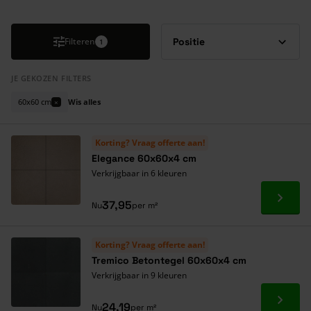
Druk om carrousel over te slaan
Filteren
1
JE GEKOZEN FILTERS
60x60 cm
Wis alles
×
Korting? Vraag offerte aan!
Elegance 60x60x4 cm
Verkrijgbaar in 6 kleuren
Ga naa
37,95
Nu
per m²
Korting? Vraag offerte aan!
Tremico Betontegel 60x60x4 cm
Verkrijgbaar in 9 kleuren
Ga naa
24,19
Nu
per m²