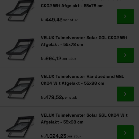
CK02 Wit Afgelakt - 55x78 cm
Ga naa
449,43
Nu
per stuk
VELUX Tuimelvenster Solar GGL CK02 Wit
Afgelakt - 55x78 cm
Ga naa
994,12
Nu
per stuk
VELUX Tuimelvenster Handbediend GGL
CK04 Wit Afgelakt - 55x98 cm
Ga naa
479,52
Nu
per stuk
VELUX Tuimelvenster Solar GGL CK04 Wit
Afgelakt - 55x98 cm
Ga naa
1.024,23
Nu
per stuk