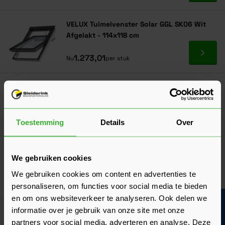
VELUX Tuimelvenster Solar GGL SK06 Wit
Afgelakt - 114x118 cm
Ga naa
1.273,01
Nu
per stuk
VELUX Tuimelvenster Handbediend GGL
SK08 Wit Afgelakt - 114x140 cm
Ga naa
792,49
Nu
per stuk
Toestemming
Details
Over
VELUX Tuimelvenster Solar GGL SK08 Wit
We gebruiken cookies
Afgelakt - 114x140 cm
We gebruiken cookies om content en advertenties te
Ga naa
1.355,26
Nu
per stuk
personaliseren, om functies voor social media te bieden
en om ons websiteverkeer te analyseren. Ook delen we
Bouwvakinfo
informatie over je gebruik van onze site met onze
partners voor social media, adverteren en analyse. Deze