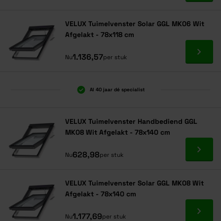
VELUX Tuimelvenster Solar GGL MK06 Wit
Afgelakt - 78x118 cm
Ga naa
1.136,57
Nu
per stuk
Al 40 jaar dé specialist
VELUX Tuimelvenster Handbediend GGL
MK08 Wit Afgelakt - 78x140 cm
Ga naa
628,98
Nu
per stuk
VELUX Tuimelvenster Solar GGL MK08 Wit
Afgelakt - 78x140 cm
Ga naa
1.177,69
Nu
per stuk