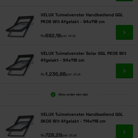
VELUX Tuimelvenster Handbediend GGL
PK06 Wit Afgelakt - 94x118 cm
Ga naa
692,18
Nu
per stuk
VELUX Tuimelvenster Solar GGL PK06 Wit
Afgelakt - 94x118 cm
Ga naa
1.236,88
Nu
per stuk
Alles onder één dak
VELUX Tuimelvenster Handbediend GGL
SK06 Wit Afgelakt - 114x118 cm
Ga naa
728,29
Nu
per stuk