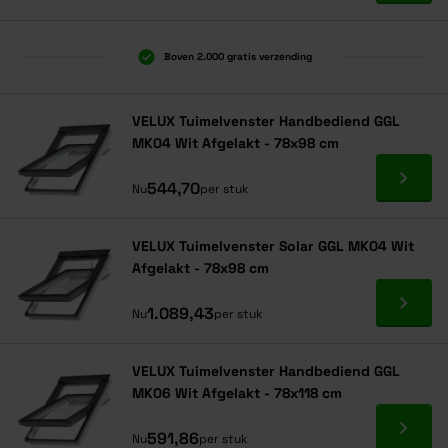
Boven 2.000 gratis verzending
Al 40 jaar dé specialist
Alles onder één dak
VELUX Tuimelvenster Handbediend GGL
MK04 Wit Afgelakt - 78x98 cm
Ga naa
544,70
Nu
per stuk
VELUX Tuimelvenster Solar GGL MK04 Wit
Afgelakt - 78x98 cm
Ga naa
1.089,43
Nu
per stuk
VELUX Tuimelvenster Handbediend GGL
MK06 Wit Afgelakt - 78x118 cm
Ga naa
591,86
Nu
per stuk