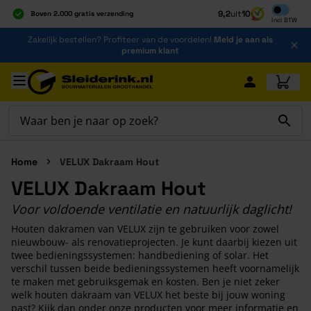
Inclusief b
9,2
uit
10
Boven 2.000 gratis verzending
Incl
BTW
Al 40 jaar dé specialist
Ga naar de inhoud
Zakelijk bestellen? Profiteer van de voordelen!
Meld je aan als
Alles onder één dak
premium klant
Ga naar hoofdinhoud
Home
VELUX Dakraam Hout
VELUX Dakraam Hout
Voor voldoende ventilatie en natuurlijk daglicht!
Houten dakramen van VELUX zijn te gebruiken voor zowel
nieuwbouw- als renovatieprojecten. Je kunt daarbij kiezen uit
twee bedieningssystemen: handbediening of solar. Het
verschil tussen beide bedieningssystemen heeft voornamelijk
te maken met gebruiksgemak en kosten. Ben je niet zeker
welk houten dakraam van VELUX het beste bij jouw woning
past? Kijk dan onder onze producten voor meer informatie en