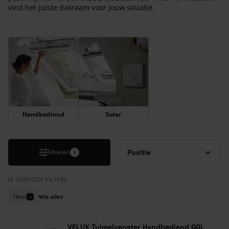
vind het juiste dakraam voor jouw situatie.
Druk om carrousel over te slaan
Handbediend
Solar
Filteren
1
JE GEKOZEN FILTERS
Hout
Wis alles
×
VELUX Tuimelvenster Handbediend GGL