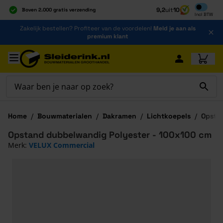
Inclusief b
9,2
uit
10
Boven 2.000 gratis verzending
Incl
BTW
Al 40 jaar dé specialist
Ga naar de inhoud
Zakelijk bestellen? Profiteer van de voordelen!
Meld je aan als
Alles onder één dak
premium klant
Ga naar hoofdinhoud
Home
/
Bouwmaterialen
/
Dakramen
/
Lichtkoepels
/
Opsta
Opstand dubbelwandig Polyester - 100x100 cm
Merk:
VELUX Commercial