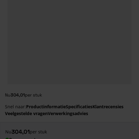
Nu
304,01
per stuk
Snel naar:
Productinformatie
Specificaties
Klantrecensies
Veelgestelde vragen
Verwerkingsadvies
304,01
Nu
per stuk