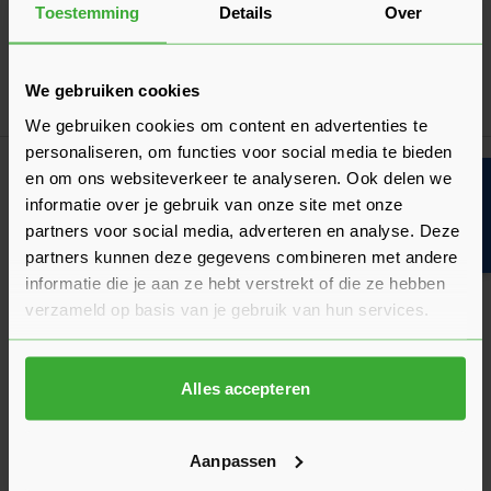
Toestemming
Details
Over
Ubiflex Finio Loodvervanger Zwart
Verkrijgbaar in 5 breedtes
We gebruiken cookies
Ga naa
125,09
Vanaf
per rol
We gebruiken cookies om content en advertenties te
Klantrecensies
personaliseren, om functies voor social media te bieden
en om ons websiteverkeer te analyseren. Ook delen we
Bouwvakinfo
Hier lees je de ervaringen van andere klanten met dit
informatie over je gebruik van onze site met onze
product. Hun feedback helpt je om een goed beeld te krijgen
partners voor social media, adverteren en analyse. Deze
van de kwaliteit en het gebruiksgemak.
partners kunnen deze gegevens combineren met andere
informatie die je aan ze hebt verstrekt of die ze hebben
Heb je zelf ervaring met dit product? Laat dan vooral een
verzameld op basis van je gebruik van hun services.
review achter, zo help je anderen met jouw mening en
dragen we samen bij aan een nog beter aanbod.
Beoordeling schrijven
Alles accepteren
Veelgestelde vragen
Hier vind je antwoorden op de meest gestelde vragen over dit
Aanpassen
product. We hebben de belangrijkste onderwerpen alvast