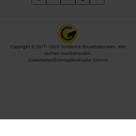
Copyright © 2017 - 2026 Sleiderink Bouwmaterialen. Alle
rechten voorbehouden.
Cookiebeleid
Sitemap
Realisatie:
Stimmt
Aantal stuks
304,01