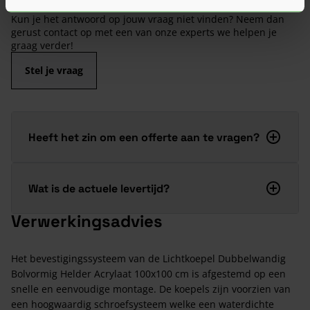
voor je op een rij gezet zodat je snel verder kunt.
Kun je het antwoord op jouw vraag niet vinden? Neem dan
gerust contact op met een van onze experts we helpen je
graag verder!
Stel je vraag
Heeft het zin om een offerte aan te vragen?
Wat is de actuele levertijd?
Verwerkingsadvies
Het bevestigingssysteem van de Lichtkoepel Dubbelwandig
Bolvormig Helder Acrylaat 100x100 cm is afgestemd op een
snelle en eenvoudige montage. De koepels zijn voorzien van
een hoogwaardig schroefsysteem welke een waterdichte