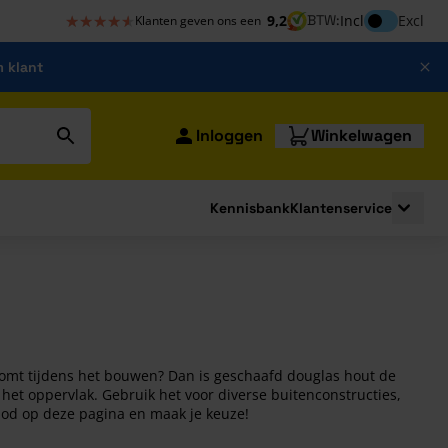
★★★★★
★★★★★
Inclusief bt
9,2
BTW:
Incl
Excl
Klanten geven ons een
m klant
Inloggen
Winkelwagen
Kennisbank
Klantenservice
strating
submenu for Bouwshop
Toggle 
rkomt tijdens het bouwen? Dan is geschaafd douglas hout de
n het oppervlak. Gebruik het voor diverse buitenconstructies,
nbod op deze pagina en maak je keuze!