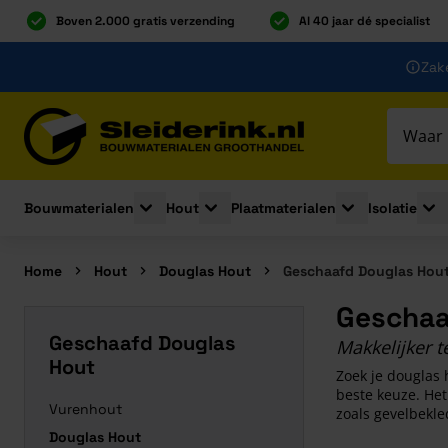
Boven 2.000 gratis verzending
Al 40 jaar dé specialist
Ga naar de inhoud
Zake
Ga naar hoofdinhoud
Bouwmaterialen
Hout
Plaatmaterialen
Isolatie
Toggle submenu for Bouwmaterialen
Toggle submenu for Hout
Toggle submenu 
Togg
Home
Hout
Douglas Hout
Geschaafd Douglas Hou
Geschaa
Geschaafd Douglas
Makkelijker t
Hout
Zoek je douglas 
beste keuze. Het
Vurenhout
zoals gevelbekle
Douglas Hout