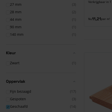
Verkrijgbaar in 1
27 mm
(3)
28 mm
(2)
11,21
Nu
per m¹
44 mm
(1)
90 mm
(1)
140 mm
(1)
Kleur
Zwart
(1)
Oppervlak
Fijn bezaagd
(17)
Gespoten
(3)
Geschaafd
(14)