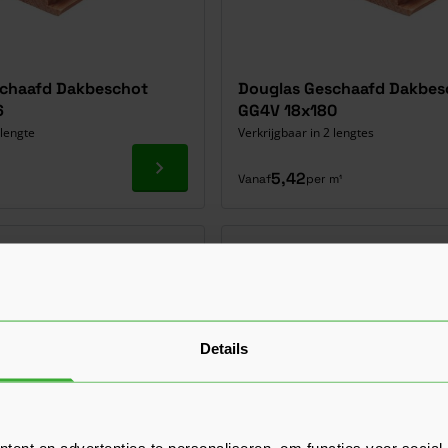
schaafd Dakbeschot
Douglas Geschaafd Dakbes
6
GG4V 18x180
 lengte
Verkrijgbaar in 2 lengtes
Ga naar product
5,42
Vanaf
per m¹
Details
ent en advertenties te personaliseren, om functies voor social