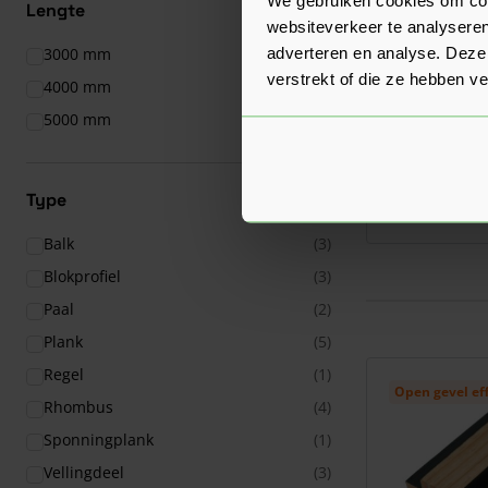
Lengte
websiteverkeer te analyseren
adverteren en analyse. Deze
3000 mm
(6)
verstrekt of die ze hebben v
4000 mm
(7)
Douglas Ges
5000 mm
(7)
28x132
Verkrijgbaar in 1
Type
5,73
Nu
per m¹
Balk
(3)
Blokprofiel
(3)
Paal
(2)
Plank
(5)
Regel
(1)
Open gevel eff
Rhombus
(4)
Sponningplank
(1)
Vellingdeel
(3)