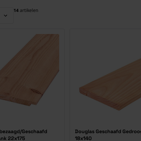
el over te slaan
14
artikelen
nbezaagd/Geschaafd
Douglas Geschaafd Gedroo
ank 22x175
18x140