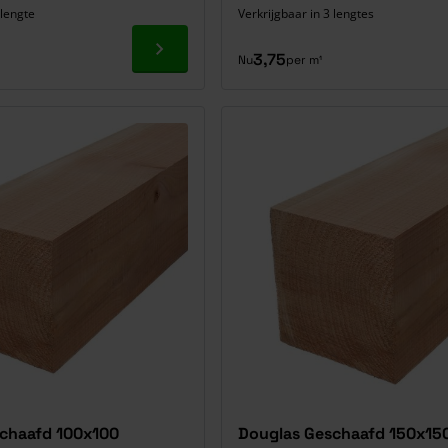
 lengte
Verkrijgbaar in 3 lengtes
Ga naar product
3,75
Nu
per m¹
chaafd 100x100
Douglas Geschaafd 150x15