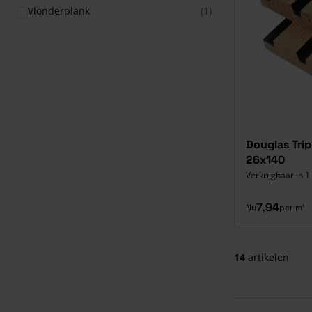
Vlonderplank
(1)
Douglas Tri
26x140
Verkrijgbaar in 1
7,94
Nu
per m¹
14
artikelen