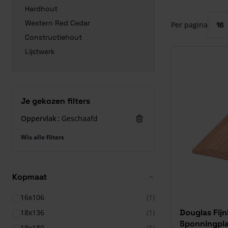
Druk om carrous
Hardhout
Western Red Cedar
Per pagina
Constructiehout
Lijstwerk
Je gekozen filters
Oppervlak
Geschaafd
Wis alle filters
Kopmaat
16x106
(1)
Douglas Fij
18x136
(1)
Sponningpl
18x180
(1)