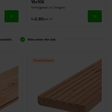
16x106
Verkrijgbaar in 2 lengtes
Ga naar product
Ga naar p
2,80
Nu
per m¹
pecialist
Alles onder één dak
Vlonderplank