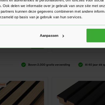
. Ook delen we informatie over je gebruik van onze site met onz
 partners kunnen deze gegevens combineren met andere informat
erzameld op basis van je gebruik van hun services.
chaafd Blokhutprofiel
Douglas Geschaafd Rhomb
Verkrijgbaar in 1 lengte
 lengte
Aanpassen
Ga naar product
5,40
Nu
per m¹
Boven 2.000 gratis verzending
Al 40 jaar dé s
ect!