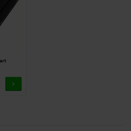
art
Ga naar product