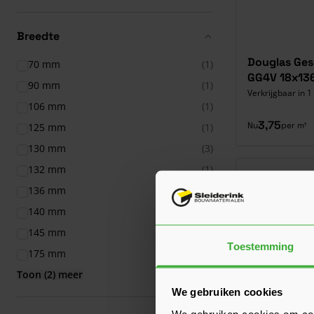
Breedte
Douglas Ge
70 mm
(1)
GG4V 18x13
90 mm
(1)
Verkrijgbaar in 1
106 mm
(1)
3,75
Nu
per m¹
125 mm
(1)
130 mm
(3)
132 mm
(1)
136 mm
(1)
140 mm
(5)
145 mm
(1)
Toestemming
175 mm
(1)
Toon (2) meer
We gebruiken cookies
We gebruiken cookies om cont