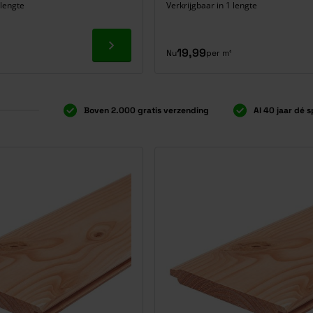
 lengte
Verkrijgbaar in 1 lengte
Ga naar product
19,99
Nu
per m¹
Boven 2.000 gratis verzending
Al 40 jaar dé s