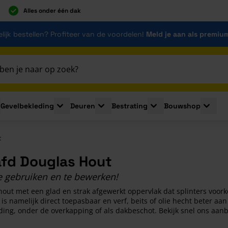
Alles onder één dak
lijk bestellen? Profiteer van de voordelen!
Meld je aan als premiu
Gevelbekleding
Deuren
Bestrating
Bouwshop
for Plaatmaterialen
le submenu for Isolatie
Toggle submenu for Gevelbekleding
Toggle submenu for Deuren
Toggle submenu for Be
Toggle 
t
fd Douglas Hout
e gebruiken en te bewerken!
hout met een glad en strak afgewerkt oppervlak dat splinters voo
 is namelijk direct toepasbaar en verf, beits of olie hecht beter aa
ding, onder de overkapping of als dakbeschot. Bekijk snel ons aa