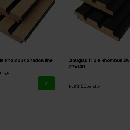
ple Rhombus Shadowline
Douglas Triple Rhombus Zw
27x140
 lengte
Ga naar product
28,56
Nu
per stuk