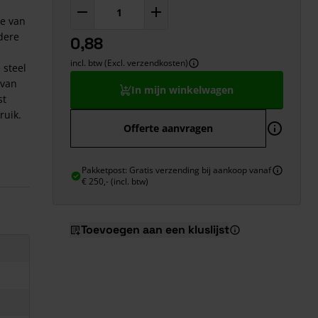
e van
dere
0,88
incl. btw (Excl. verzendkosten)
 steel
 van
In mijn winkelwagen
st
ruik.
Offerte aanvragen
Pakketpost: Gratis verzending bij aankoop vanaf
€ 250,- (incl. btw)
Toevoegen aan een kluslijst