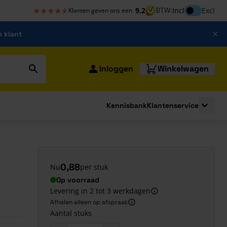
★★★★★
★★★★★
Inclusief bt
9,2
BTW:
Incl
Excl
Klanten geven ons een
m klant
Inloggen
Winkelwagen
Kennisbank
Klantenservice
strating
submenu for Bouwshop
Toggle 
0,88
Nu
per stuk
Op voorraad
Levering in 2 tot 3 werkdagen
Afhalen alleen op afspraak
Aantal stuks