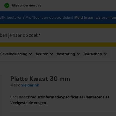
Alles onder één dak
lijk bestellen? Profiteer van de voordelen!
Meld je aan als premiu
Gevelbekleding
Deuren
Bestrating
Bouwshop
for Plaatmaterialen
le submenu for Isolatie
Toggle submenu for Gevelbekleding
Toggle submenu for Deuren
Toggle submenu for Be
Toggle 
Platte Kwast 30 mm
Merk:
Sleiderink
Snel naar:
Productinformatie
Specificaties
Klantrecensies
Veelgestelde vragen