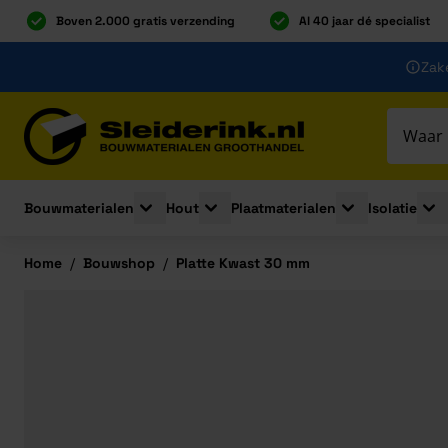
Boven 2.000 gratis verzending
Al 40 jaar dé specialist
Ga naar de inhoud
Zake
Ga naar hoofdinhoud
Bouwmaterialen
Hout
Plaatmaterialen
Isolatie
Toggle submenu for Bouwmaterialen
Toggle submenu for Hout
Toggle submenu 
Togg
Home
/
Bouwshop
/
Platte Kwast 30 mm