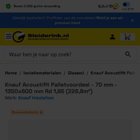
Inclusief b
9,2
uit
10
Boven 2.000 gratis verzending
Incl
BTW
Al 40 jaar dé specialist
Ga naar de inhoud
Zakelijk bestellen? Profiteer van de voordelen!
Meld je aan als
Alles onder één dak
premium klant
Ga naar hoofdinhoud
Home
/
Isolatiematerialen
/
Glaswol
/
Knauf Acoustifit Palle
Knauf Acoustifit Palletvoordeel - 70 mm -
1350x600 mm Rd 1,85 (226,8m²)
Merk:
Knauf Insulation
Bouwvakdeals ☀️