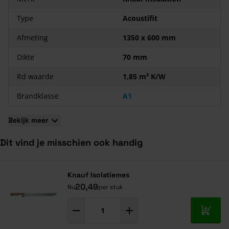
Deze plaat heeft Euro Brandklasse A1;
Type
Acoustifit
Te verkrijgen in diverse diktes;
De afmeting van iedere plaat bedraagt 1350x600 mm;
Afmeting
1350 x 600 mm
De platen zijn geproduceerd met Ecose, waardoor de platen
minder irritaties veroorzaken.
Dikte
70 mm
Rd waarde
1,85 m² K/W
Brandklasse
A1
Bekijk meer
Dit vind je misschien ook handig
Navigeren door de elementen van de carrousel is mogelijk met de ta
Druk om carrousel over te slaan
Druk op om naar carrouselnavigatie te gaan
Knauf Isolatiemes
20,49
Nu
per stuk
In mij