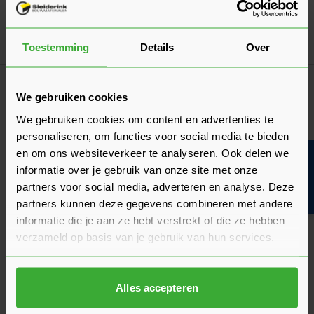
Verkrijgbaar in 8 lengtes
Ga naa
957,10
Vanaf
per pak
Toestemming
Details
Over
Bouwvakdeals ☀️
We gebruiken cookies
Siniat Gipsplaten AK Palletvoordeel
Verkrijgbaar in 2 afmetingen
We gebruiken cookies om content en advertenties te
personaliseren, om functies voor social media te bieden
Ga naa
5,23
Vanaf
per m²
en om ons websiteverkeer te analyseren. Ook delen we
Bouwvakinfo
informatie over je gebruik van onze site met onze
partners voor social media, adverteren en analyse. Deze
Bouwvakdeals ☀️
Stucplaat Palletvoordeel
partners kunnen deze gegevens combineren met andere
Verkrijgbaar in 2 breedtes
informatie die je aan ze hebt verstrekt of die ze hebben
verzameld op basis van je gebruik van hun services.
Ga naa
4,65
Vanaf
per plaat
Alles accepteren
Goed voorbereid aan de slag