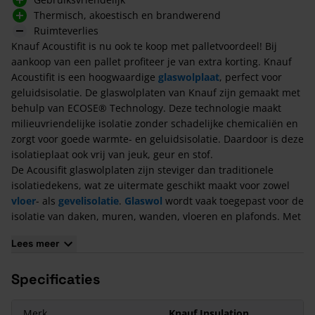
Thermisch, akoestisch en brandwerend
Ruimteverlies
Knauf Acoustifit is nu ook te koop met palletvoordeel! Bij
aankoop van een pallet profiteer je van extra korting. Knauf
Acoustifit is een hoogwaardige
glaswolplaat
, perfect voor
geluidsisolatie. De glaswolplaten van Knauf zijn gemaakt met
behulp van ECOSE® Technology. Deze technologie maakt
milieuvriendelijke isolatie zonder schadelijke chemicaliën en
zorgt voor goede warmte- en geluidsisolatie. Daardoor is deze
isolatieplaat ook vrij van jeuk, geur en stof.
De Acousifit glaswolplaten zijn steviger dan traditionele
isolatiedekens, wat ze uitermate geschikt maakt voor zowel
vloer
- als
gevelisolatie
.
Glaswol
wordt vaak toegepast voor de
isolatie van daken, muren, wanden, vloeren en plafonds. Met
Knauf Acoustifit wordt geluidsoverlast aanzienlijk verminderd
Lees meer
en de akoestiek in binnenruimtes verbeterd. De platen zijn
verkrijgbaar in diverse diktes en kunnen, indien gewenst, kan
Specificaties
ook
per verpakking
worden besteld.
Kenmerken van Knauf Acoustifit Palletvoordeel
Merk
Knauf Insulation