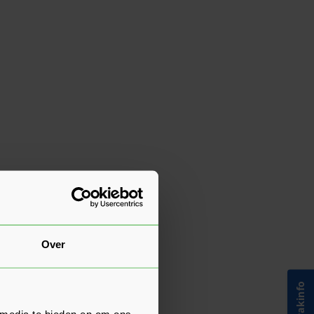
Over
 media te bieden en om ons