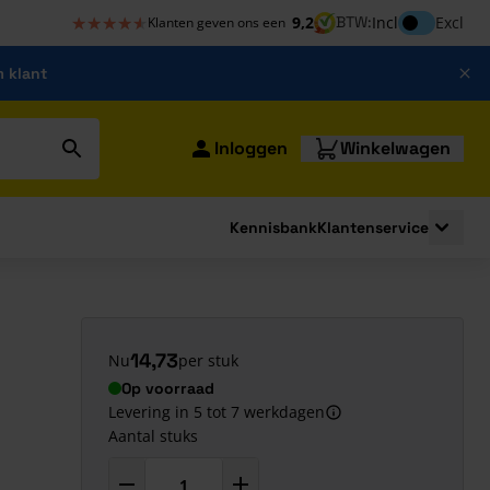
★★★★★
★★★★★
Inclusief bt
9,2
BTW:
Incl
Excl
Klanten geven ons een
m klant
Inloggen
Winkelwagen
Kennisbank
Klantenservice
strating
submenu for Bouwshop
Toggle 
14,73
Nu
per stuk
Op voorraad
Levering in 5 tot 7 werkdagen
Aantal stuks