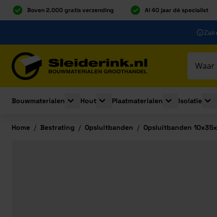
Boven 2.000 gratis verzending
Al 40 jaar dé specialist
Ga naar de inhoud
Zake
Ga naar hoofdinhoud
Bouwmaterialen
Hout
Plaatmaterialen
Isolatie
Toggle submenu for Bouwmaterialen
Toggle submenu for Hout
Toggle submenu 
Togg
Home
/
Bestrating
/
Opsluitbanden
/
Opsluitbanden 10x35