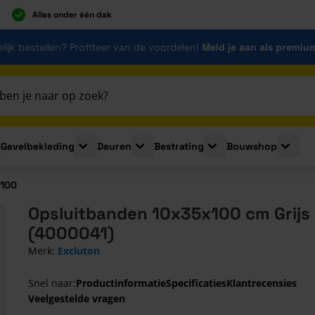
Alles onder één dak
lijk bestellen? Profiteer van de voordelen!
Meld je aan als premiu
Gevelbekleding
Deuren
Bestrating
Bouwshop
for Plaatmaterialen
le submenu for Isolatie
Toggle submenu for Gevelbekleding
Toggle submenu for Deuren
Toggle submenu for Be
Toggle 
x100
Opsluitbanden 10x35x100 cm Grijs
(4000041)
Merk:
Excluton
Snel naar:
Productinformatie
Specificaties
Klantrecensies
Veelgestelde vragen