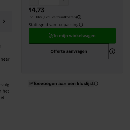
14,73
incl. btw (Excl. verzendkosten)
Statiegeld van toepassing
In mijn winkelwagen
n
Offerte aanvragen
nneer
Toevoegen aan een kluslijst
evolg
n het
met