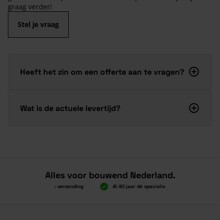
graag verder!
Stel je vraag
Heeft het zin om een offerte aan te vragen?
Wat is de actuele levertijd?
Alles voor bouwend Nederland.
Boven 2.000 gratis verzending
Al 40 jaar dé specialist
Alles onde
Boven 2.000 gratis verzending
Al 40 jaar dé specialist
Alles onde