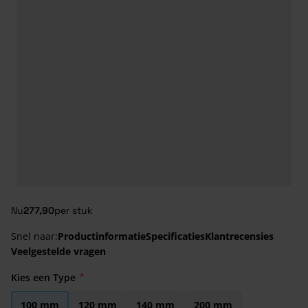
Nu
277,90
per stuk
Snel naar:
Productinformatie
Specificaties
Klantrecensies
Veelgestelde vragen
Kies een Type
100 mm
120 mm
140 mm
200 mm