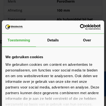
Merk
Porotherm
Afmeting
100 mm
Toepassing
Als hulpmiddel bij het
verlijmen van porotherm
pl25 binnenmuurstenen.
Toestemming
Details
Over
Dit vind je misschien ook handig
Navigeren door de elementen van de carrousel is mogelijk met de ta
Druk om carrousel over te slaan
Druk op om naar carrouselnavigatie te gaan
Meest gekocht!
We gebruiken cookies
Porotherm PL25 Lijmblokken
We gebruiken cookies om content en advertenties te
(1 Beoordeling)
personaliseren, om functies voor social media te bieden
Verkrijgbaar in 4 afmetingen
en om ons websiteverkeer te analyseren. Ook delen we
Bouwvakinfo
informatie over je gebruik van onze site met onze
Ga naa
2,24
Vanaf
per stuk
partners voor social media, adverteren en analyse. Deze
partners kunnen deze gegevens combineren met andere
Sakrete Blokkenlijm
informatie die je aan ze hebt verstrekt of die ze hebben
20,56
Nu
per zak
verzameld op basis van je gebruik van hun services.