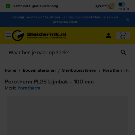
Inclusief b
9,2
uit
10
Boven 2.000 gratis verzending
Incl
BTW
Al 40 jaar dé specialist
Ga naar de inhoud
Zakelijk bestellen? Profiteer van de voordelen!
Meld je aan als
Alles onder één dak
premium klant
Ga naar hoofdinhoud
Home
/
Bouwmaterialen
/
Snelbouwstenen
/
Porotherm PL25
Porotherm PL25 Lijmbak - 100 mm
Merk:
Porotherm