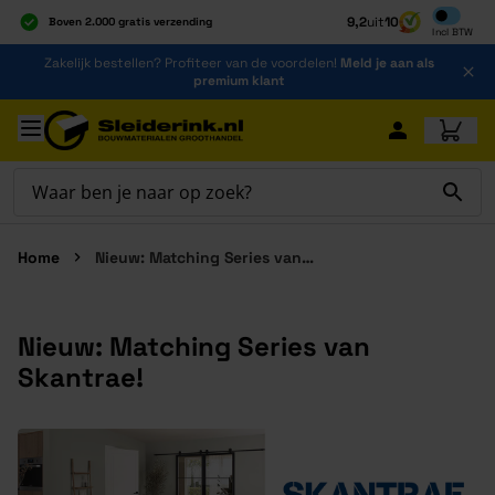
Inclusief b
9,2
uit
10
Boven 2.000 gratis verzending
Incl
BTW
Al 40 jaar dé specialist
Ga naar de inhoud
Zakelijk bestellen? Profiteer van de voordelen!
Meld je aan als
Alles onder één dak
premium klant
Ga naar hoofdinhoud
Home
Nieuw: Matching Series van Skantrae!
Nieuw: Matching Series van
Skantrae!