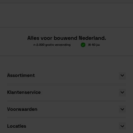
Alles voor bouwend Nederland.
Boven 2.000 gratis verzending
Al 40 jaar dé specialist
Boven 2.000 gratis verzending
Al 40 jaar dé specialist
Assortiment
Klantenservice
Voorwaarden
Locaties