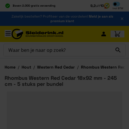
Inclusief b
9,2
uit
10
Boven 2.000 gratis verzending
Incl
BTW
Al 40 jaar dé specialist
Ga naar de inhoud
Zakelijk bestellen? Profiteer van de voordelen!
Meld je aan als
Alles onder één dak
premium klant
Ga naar hoofdinhoud
Home
/
Hout
/
Western Red Cedar
/
Rhombus Western Red C
Rhombus Western Red Cedar 18x92 mm - 245
cm - 5 stuks per bundel