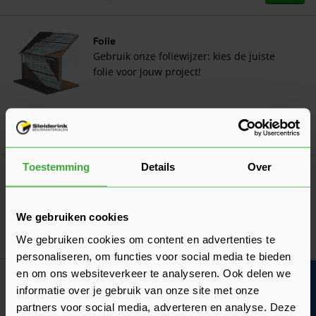
Folie
Gebruik onze foliewijzer: kies de juiste
folie voor jouw project!
Toestemming
Details
Over
Vuren Ventilatielat Geïmpregneerd Zwart
Gegrond 28x45
Verkrijgbaar in 1 lengte
We gebruiken cookies
Ga naa
3,26
Nu
per m¹
We gebruiken cookies om content en advertenties te
personaliseren, om functies voor social media te bieden
en om ons websiteverkeer te analyseren. Ook delen we
Bouwvakinfo
Bahco Barracuda handzaag 55 cm
informatie over je gebruik van onze site met onze
19,36
Nu
per stuk
partners voor social media, adverteren en analyse. Deze