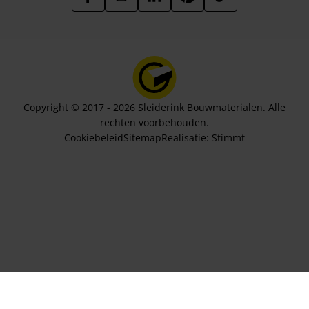
Copyright © 2017 - 2026 Sleiderink Bouwmaterialen. Alle
rechten voorbehouden.
Cookiebeleid
Sitemap
Realisatie:
Stimmt
Aantal bundels
196,77