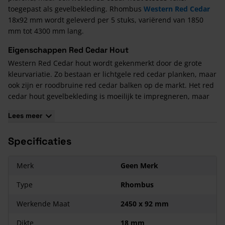
toegepast als gevelbekleding. Rhombus
Western Red Cedar
18x92 mm wordt geleverd per 5 stuks, variërend van 1850
mm tot 4300 mm lang.
Eigenschappen Red Cedar Hout
Western Red Cedar hout wordt gekenmerkt door de grote
kleurvariatie. Zo bestaan er lichtgele red cedar planken, maar
ook zijn er roodbruine red cedar balken op de markt. Het red
cedar hout gevelbekleding is moeilijk te impregneren, maar
dat is vanwege de duurzaamheid ook niet nodig. Een ander
Lees meer
groot voordeel is het lichte gewicht, wat de verwerking
vereenvoudigt.
Specificaties
Merk
Geen Merk
Type
Rhombus
Werkende Maat
2450 x 92 mm
Dikte
18 mm