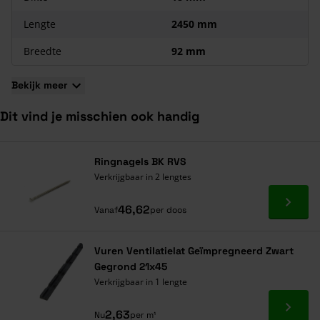
Lengte
2450 mm
Breedte
92 mm
Bekijk meer
Dit vind je misschien ook handig
Navigeren door de elementen van de carrousel is mogelijk met de ta
Druk om carrousel over te slaan
Druk op om naar carrouselnavigatie te gaan
Ringnagels BK RVS
Verkrijgbaar in 2 lengtes
Ga naa
46,62
Vanaf
per doos
Vuren Ventilatielat Geïmpregneerd Zwart
Gegrond 21x45
Verkrijgbaar in 1 lengte
Ga naa
2,63
Nu
per m¹