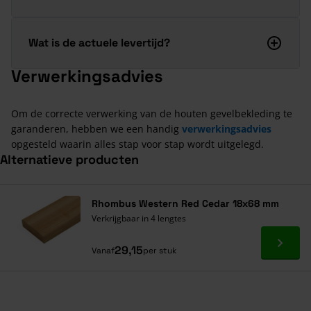
Wat is de actuele levertijd?
Verwerkingsadvies
Om de correcte verwerking van de houten gevelbekleding te
garanderen, hebben we een handig
verwerkingsadvies
opgesteld waarin alles stap voor stap wordt uitgelegd.
Alternatieve producten
Navigeren door de elementen van de carrousel is mogelijk met de ta
Druk om carrousel over te slaan
Rhombus Western Red Cedar 18x68 mm
Verkrijgbaar in 4 lengtes
Ga naa
29,15
Vanaf
per stuk