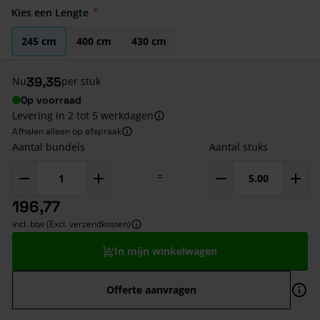
Kies een Lengte
245 cm
400 cm
430 cm
39,35
Nu
per stuk
Op voorraad
Levering in 2 tot 5 werkdagen
Afhalen alleen op afspraak
Aantal bundels
Aantal stuks
=
196,77
incl. btw (Excl. verzendkosten)
In mijn winkelwagen
Offerte aanvragen