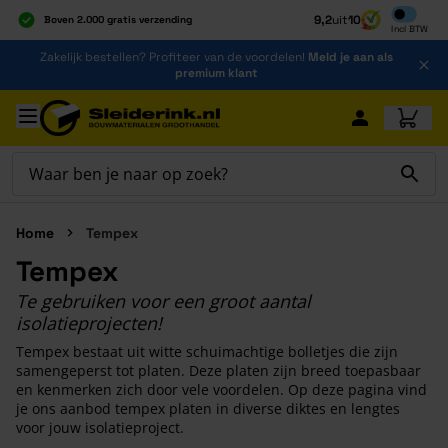
Inclusief b
9,2
uit
10
Boven 2.000 gratis verzending
Incl
BTW
Al 40 jaar dé specialist
Ga naar de inhoud
Zakelijk bestellen? Profiteer van de voordelen!
Meld je aan als
Alles onder één dak
premium klant
Ga naar hoofdinhoud
Home
Tempex
Tempex
Te gebruiken voor een groot aantal
isolatieprojecten!
Tempex bestaat uit witte schuimachtige bolletjes die zijn
samengeperst tot platen. Deze platen zijn breed toepasbaar
en kenmerken zich door vele voordelen. Op deze pagina vind
je ons aanbod tempex platen in diverse diktes en lengtes
voor jouw isolatieproject.