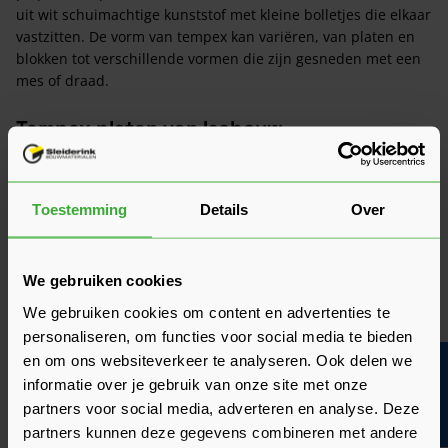
uit wit schuimachtige kunststof met kleine bolletjes die elkaar
vastzitten. De vorm van tempex kan variëren, van platen en
blokken tot verschillende vormen die zijn gesneden met een
mes of draad.
Tempex platen van Isobouw
BEWI Isobouw
is ongetwijfeld de grootste speler als het
aankomt op het gebied van het produceren van tempex. Deze
producent is al tientallen jaren de expert op het gebied van
Toestemming
Details
Over
dit type isolatiemateriaal, en voorziet daarmee heel
Nederland van innovatieve isolatie.
We gebruiken cookies
We gebruiken cookies om content en advertenties te
personaliseren, om functies voor social media te bieden
en om ons websiteverkeer te analyseren. Ook delen we
Bouwvakinfo
informatie over je gebruik van onze site met onze
partners voor social media, adverteren en analyse. Deze
partners kunnen deze gegevens combineren met andere