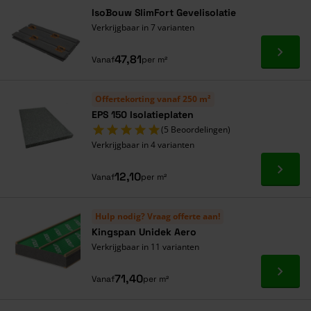
Alles onder één dak
IsoBouw SlimFort Gevelisolatie
Verkrijgbaar in 7 varianten
Ga naa
47,81
Vanaf
per m²
Offertekorting vanaf 250 m²
EPS 150 Isolatieplaten
(5 Beoordelingen)
Verkrijgbaar in 4 varianten
Ga naa
12,10
Vanaf
per m²
Hulp nodig? Vraag offerte aan!
Kingspan Unidek Aero
Verkrijgbaar in 11 varianten
Ga naa
71,40
Vanaf
per m²