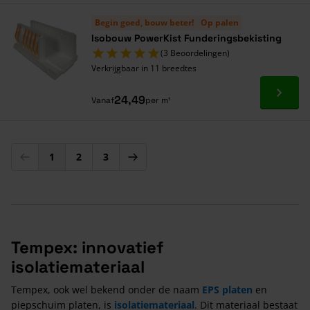
Begin goed, bouw beter!
Op palen
Isobouw PowerKist Funderingsbekisting
(3 Beoordelingen)
Verkrijgbaar in 11 breedtes
Ga naa
24,49
Vanaf
per m¹
1
2
3
U lees momenteel pagina
Pagina
Pagina
Tempex: innovatief
isolatiemateriaal
Tempex, ook wel bekend onder de naam
EPS platen
en
piepschuim platen, is
isolatiemateriaal
. Dit materiaal bestaat