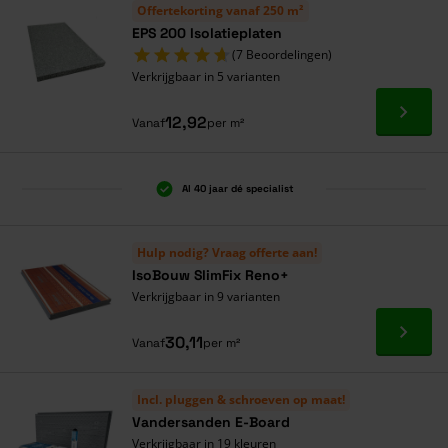
Offertekorting vanaf 250 m²
EPS 200 Isolatieplaten
(7 Beoordelingen)
Verkrijgbaar in 5 varianten
Ga naa
12,92
Vanaf
per m²
Al 40 jaar dé specialist
Hulp nodig? Vraag offerte aan!
IsoBouw SlimFix Reno+
Verkrijgbaar in 9 varianten
Ga naa
30,11
Vanaf
per m²
Incl. pluggen & schroeven op maat!
Vandersanden E-Board
Verkrijgbaar in 19 kleuren