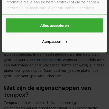
informatie die je aan ze hebt verstrekt of die ze hebben
verzameld op basis van je gebruik van hun services.
Alles accepteren
In welke situaties gebruik je
tempex?
Aanpassen
Tempex kan worden gebruikt voor een groot aantal
isolatieprojecten. In de meeste gevallen worden de platen
gebruikt voor
vloer
- en
dakisolatie
. Wanneer je beschikt over
een betonvloer en er is voldoende ruimte aanwezig, zijn deze
platen een goede optie. Daarnaast kun je deze platen ook
gebruiken voor spouwmuurisolatie.
Wat zijn de eigenschappen van
tempex?
Tempex is ook wel te omschrijven als een type
isolatiemateriaal dat breed toepasbaar is. Dit komt mede