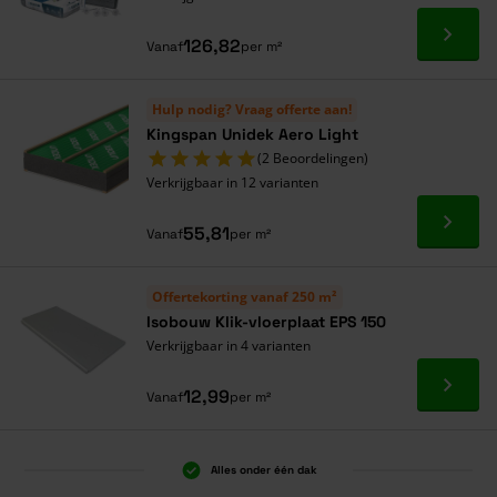
Ga naa
126,82
Vanaf
per m²
Hulp nodig? Vraag offerte aan!
Kingspan Unidek Aero Light
(2 Beoordelingen)
Verkrijgbaar in 12 varianten
Ga naa
55,81
Vanaf
per m²
Offertekorting vanaf 250 m²
Isobouw Klik-vloerplaat EPS 150
Verkrijgbaar in 4 varianten
Ga naa
12,99
Vanaf
per m²
Alles onder één dak