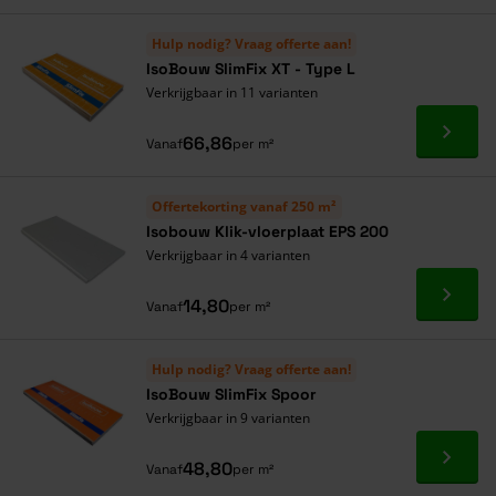
Hulp nodig? Vraag offerte aan!
IsoBouw SlimFix XT - Type L
Verkrijgbaar in 11 varianten
Ga naa
66,86
Vanaf
per m²
Offertekorting vanaf 250 m²
Isobouw Klik-vloerplaat EPS 200
Verkrijgbaar in 4 varianten
Ga naa
14,80
Vanaf
per m²
Hulp nodig? Vraag offerte aan!
IsoBouw SlimFix Spoor
Verkrijgbaar in 9 varianten
Ga naa
48,80
Vanaf
per m²