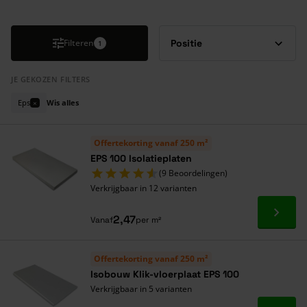
Druk om carrousel over te slaan
Filteren
1
JE GEKOZEN FILTERS
Eps
Wis alles
×
Offertekorting vanaf 250 m²
EPS 100 Isolatieplaten
(9 Beoordelingen)
Verkrijgbaar in 12 varianten
Ga naa
2,47
Vanaf
per m²
Offertekorting vanaf 250 m²
Isobouw Klik-vloerplaat EPS 100
Verkrijgbaar in 5 varianten