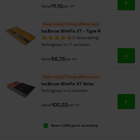
Ga naa
11,10
Vanaf
per m²
Hulp nodig? Vraag offerte aan!
IsoBouw SlimFix XT - Type R
(1 Beoordeling)
Verkrijgbaar in 11 varianten
Ga naa
56,73
Vanaf
per m²
Hulp nodig? Vraag offerte aan!
IsoBouw SlimFix XT Solar
Verkrijgbaar in 2 varianten
Ga naa
100,22
Vanaf
per m²
Boven 2.000 gratis verzending
Al 40 jaar dé specialist