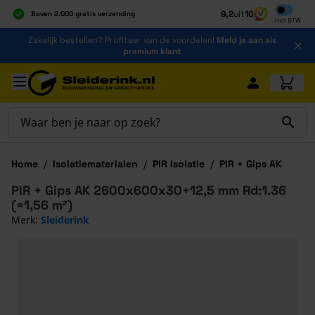
Inclusief b
9,2
uit
10
Boven 2.000 gratis verzending
Incl
BTW
Al 40 jaar dé specialist
Ga naar de inhoud
Zakelijk bestellen? Profiteer van de voordelen!
Meld je aan als
Alles onder één dak
premium klant
Ga naar hoofdinhoud
Home
/
Isolatiematerialen
/
PIR Isolatie
/
PIR + Gips AK
PIR + Gips AK 2600x600x30+12,5 mm Rd:1.36
(=1,56 m²)
Merk:
Sleiderink