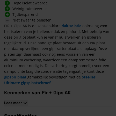
Hoge isolatiewaarde
Weinig ruimteverlies
Tijdbesparend
Niet zwaar te belasten
PIR + Gips AK is de kant-en-klare
dakisolatie
oplossing voor
het isoleren van je hellende dak en plafond. Met behulp van
deze pir gipsplaat kun je vanaf nu afwerken en isoleren
tegelijkertijd. Deze handige plaat bestaat uit een PIR plaat
met daarop verlijmd, een gipskartonplaat als toplaag. Deze
platen zijn daarnaast ook nog eens voorzien van een
aluminium cachering, waardoor een dampremmende folie
ook niet meer nodig is. De cachering zorgt namelijk voor een
dampdichte laag die condensatie tegengaat. Je kunt deze
gipspir plaat
gemakkelijk bevestigen met de
Steelies
Ultimate gipsplaatschroef
.
Kenmerken van Pir + Gips AK
1200 en 2600 mm lengte met een breedte van 600 mm.
Lees meer
12,5 mm dikke gipsplaat met AK aan langszijden
PIR + gips met dampremmende alukraftcachering met een
Specificaties