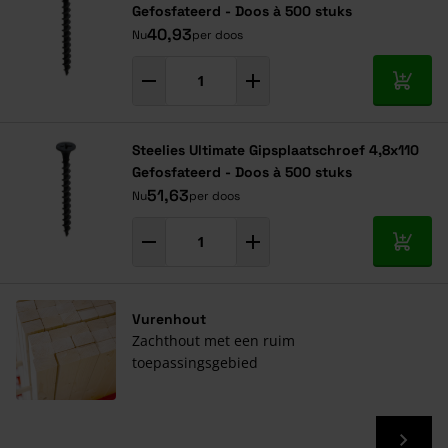
100
4,91
4,77
4,70
Gefosfateerd - Doos à 500 stuks
40,93
Nu
per doos
120
5,89
5,72
5,64
140
6,87
6,67
6,58
In mij
Steelies Ultimate Gipsplaatschroef 4,8x110
Gefosfateerd - Doos à 500 stuks
51,63
Nu
per doos
In mij
Vurenhout
Zachthout met een ruim
toepassingsgebied