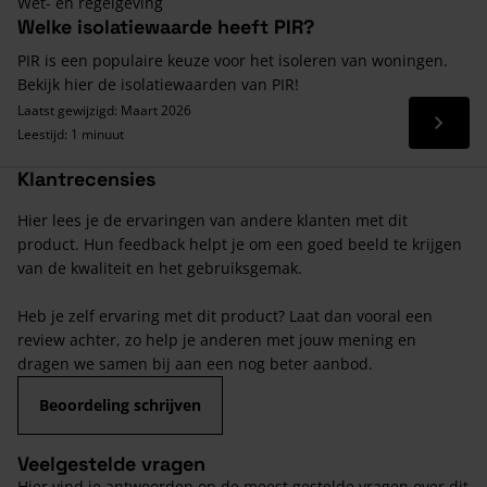
Wet- en regelgeving
Welke isolatiewaarde heeft PIR?
PIR is een populaire keuze voor het isoleren van woningen.
Bekijk hier de isolatiewaarden van PIR!
Laatst gewijzigd: Maart 2026
Lees 
Leestijd: 1 minuut
Klantrecensies
Hier lees je de ervaringen van andere klanten met dit
product. Hun feedback helpt je om een goed beeld te krijgen
van de kwaliteit en het gebruiksgemak.
Heb je zelf ervaring met dit product? Laat dan vooral een
review achter, zo help je anderen met jouw mening en
dragen we samen bij aan een nog beter aanbod.
Beoordeling schrijven
Veelgestelde vragen
Hier vind je antwoorden op de meest gestelde vragen over dit