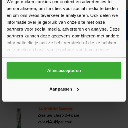
We gebruiken cookies om content en advertenties te
Ga naa
17,13
Vanaf
per doos
personaliseren, om functies voor social media te bieden
en om ons websiteverkeer te analyseren. Ook delen we
Bouwvakinfo
informatie over je gebruik van onze site met onze
Isolatiezaag Fijne Vertanding 400 mm
partners voor social media, adverteren en analyse. Deze
24,95
Nu
per stuk
partners kunnen deze gegevens combineren met andere
informatie die je aan ze hebt verstrekt of die ze hebben
In mij
verzameld op basis van je gebruik van hun services.
Luchtdicht Bouwen
Zwaluw Elast-O-Foam Pur-set
Alles accepteren
170,63
Nu
per set
Aanpassen
In mij
Luchtdicht Bouwen
Zwaluw Elast-O-Foam
14,41
Vanaf
per stuk