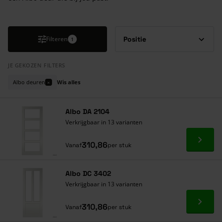
Druk om carrousel over te slaan
Filteren
1
JE GEKOZEN FILTERS
Albo deuren
Wis alles
×
Albo DA 2104
Verkrijgbaar in 13 varianten
Ga naa
310,86
Vanaf
per stuk
Albo DC 3402
Verkrijgbaar in 13 varianten
Ga naa
310,86
Vanaf
per stuk