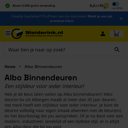
Inclusief b
9,2
uit
10
Boven 2.000 gratis verzending
Incl
BTW
Al 40 jaar dé specialist
Ga naar de inhoud
Zakelijk bestellen? Profiteer van de voordelen!
Meld je aan als
Alles onder één dak
premium klant
Ga naar hoofdinhoud
Home
Albo Binnendeuren
Albo Binnendeuren
Een stijldeur voor ieder interieur!
Heb je de keus laten vallen op Albo binnendeuren? Albo
deuren bv uit Albergen maakt al meer dan 35 jaar deuren.
Het merk heeft een stijldeur voor ieder interieur. Je kunt de
deuren volledig naar eigen smaak afwerken met de kleur(en)
en het deurbeslag die jou aanspreken. Of je nu kiest voor een
modern, industrieel, landelijk of een tijdloze stijl, er is altijd
een Albo deur die bij jou past.