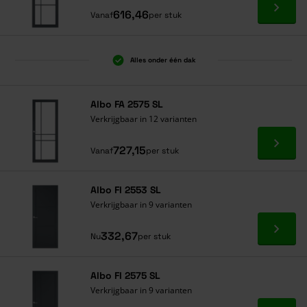
Ga naa
616,46
Vanaf
per stuk
Alles onder één dak
Albo FA 2575 SL
Verkrijgbaar in 12 varianten
Ga naa
727,15
Vanaf
per stuk
Albo FI 2553 SL
Verkrijgbaar in 9 varianten
Ga naa
332,67
Nu
per stuk
Albo FI 2575 SL
Verkrijgbaar in 9 varianten