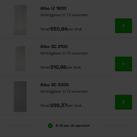
Albo IJ 1600
Verkrijgbaar in 13 varianten
Ga naa
550,84
Vanaf
per stuk
Albo DC 2100
Verkrijgbaar in 13 varianten
Ga naa
310,86
Vanaf
per stuk
Albo DC 3300
Verkrijgbaar in 13 varianten
Ga naa
299,37
Vanaf
per stuk
Al 40 jaar dé specialist