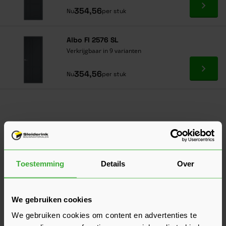
Ga naa
354,56
Nu
per stuk
Albo FI 2576 SL
Verkrijgbaar in 9 varianten
Ga naa
354,56
Nu
per stuk
Toestemming
Details
Over
We gebruiken cookies
We gebruiken cookies om content en advertenties te