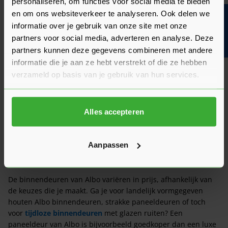
personaliseren, om functies voor social media te bieden
en om ons websiteverkeer te analyseren. Ook delen we
Bouwvakinfo
informatie over je gebruik van onze site met onze
partners voor social media, adverteren en analyse. Deze
partners kunnen deze gegevens combineren met andere
informatie die je aan ze hebt verstrekt of die ze hebben
verzameld op basis van je gebruik van hun services.
Alles accepteren
Aanpassen
Wat kosten Albo Binnendeuren?
De binnendeuren van Albo variëren in prijs, afhankelijk van
de keuzes die je maakt. Ga je voor landelijk vormgegeven
houten Albo binnendeuren, strakke paneeldeuren of toch
voor
tijdloze binnendeuren
met glazen ruiten? Een
paneeldeur van Albo is bijvoorbeeld goedkoper dan een luxe