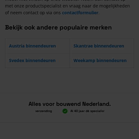
met onze productspecialist en vraag naar de mogelijkheden
of neem contact op via ons
contactformulier
.
Bekijk ook andere populaire merken
Austria binnendeuren
Skantrae binnendeuren
Svedex binnendeuren
Weekamp binnendeuren
Alles voor bouwend Nederland.
Boven 2.000 gratis verzending
Al 40 jaar dé specialist
Alles onder
Boven 2.000 gratis verzending
Al 40 jaar dé specialist
Alles onder