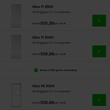
Albo FI 2500
Verkrijgbaar in 13 varianten
Ga naa
325,38
Vanaf
per stuk
Albo FI 3000
Verkrijgbaar in 13 varianten
Ga naa
336,88
Vanaf
per stuk
Boven 2.000 gratis verzending
Al 40 jaar dé specialist
Alles onder één dak
Albo FA 3004
Verkrijgbaar in 13 varianten
Ga naa
336,88
Vanaf
per stuk