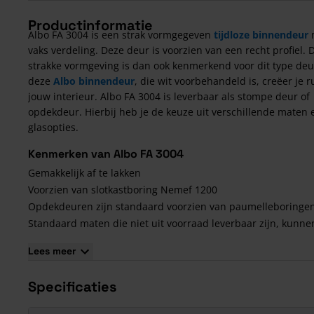
Productinformatie
Albo FA 3004 is een strak vormgegeven
tijdloze binnendeur
m
vaks verdeling. Deze deur is voorzien van een recht profiel. 
strakke vormgeving is dan ook kenmerkend voor dit type deu
deze
Albo binnendeur
, die wit voorbehandeld is, creëer je r
jouw interieur. Albo FA 3004 is leverbaar als stompe deur of
opdekdeur. Hierbij heb je de keuze uit verschillende maten 
glasopties.
Kenmerken van Albo FA 3004
Gemakkelijk af te lakken
Voorzien van slotkastboring Nemef 1200
Opdekdeuren zijn standaard voorzien van paumelleboringe
Standaard maten die niet uit voorraad leverbaar zijn, kunne
bestelling geleverd worden
Lees meer
De deur is zowel leverbaar met als zonder glas (glas wordt l
meegeleverd)
Specificaties
Glas plaatsen
Het glas van de Albo FA 3004 wordt standaard los meegeleve