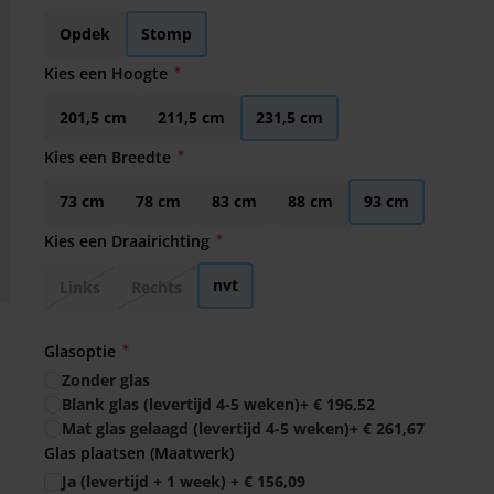
Opdek
Stomp
Kies een Hoogte
201,5 cm
211,5 cm
231,5 cm
Kies een Breedte
73 cm
78 cm
83 cm
88 cm
93 cm
Kies een Draairichting
nvt
Links
Rechts
Glasoptie
Zonder glas
Blank glas (levertijd 4-5 weken)
+
€ 196,52
Mat glas gelaagd (levertijd 4-5 weken)
+
€ 261,67
Glas plaatsen (Maatwerk)
Ja (levertijd + 1 week)
+
€ 156,09