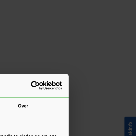
Over
 media te bieden en om ons