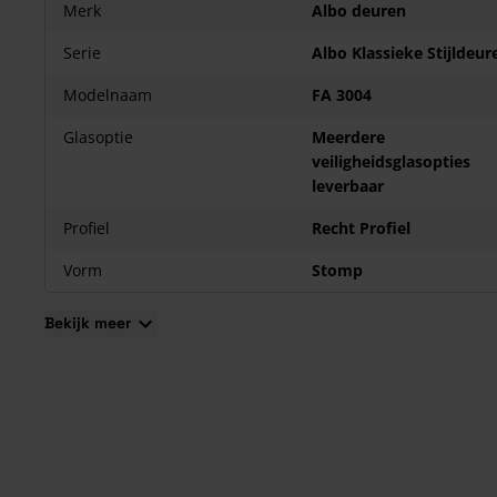
Het is mogelijk om tegen meerprijs het glas te laten plaatse
Merk
Albo deuren
de fabrikant. Dit betekent dat je een maatwerkproduct koopt
Serie
Albo Klassieke Stijldeur
deze zijn uitgesloten van herroepingsrecht en retourname.
Modelnaam
FA 3004
Glasoptie
Meerdere
veiligheidsglasopties
leverbaar
Profiel
Recht Profiel
Vorm
Stomp
Bekijk meer