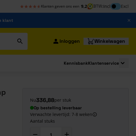
★★★★★
★★★★★
Inclusief bt
9,2
BTW:
Incl
Excl
Klanten geven ons een
m klant
Inloggen
Winkelwagen
Kennisbank
Klantenservice
strating
submenu for Bouwshop
Toggle 
mp
336,88
Nu
per stuk
Op bestelling leverbaar
Verwachte levertijd: 7-8 weken
Aantal stuks