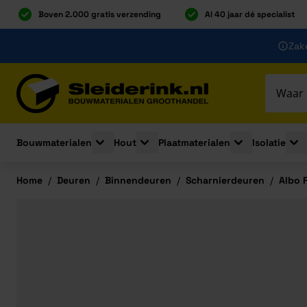
Boven 2.000 gratis verzending
Al 40 jaar dé specialist
Ga naar de inhoud
Zake
Ga naar hoofdinhoud
Bouwmaterialen
Hout
Plaatmaterialen
Isolatie
Toggle submenu for Bouwmaterialen
Toggle submenu for Hout
Toggle submenu 
Togg
Home
/
Deuren
/
Binnendeuren
/
Scharnierdeuren
/
Albo 