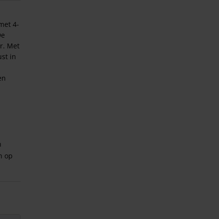
et 4-
De
r. Met
ust in
en
n
n op
os
rd.