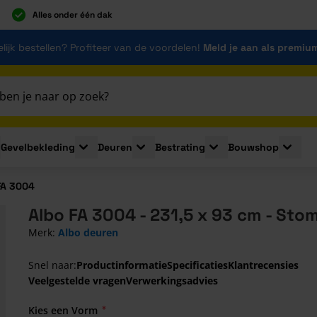
Alles onder één dak
lijk bestellen? Profiteer van de voordelen!
Meld je aan als premiu
Gevelbekleding
Deuren
Bestrating
Bouwshop
for Plaatmaterialen
le submenu for Isolatie
Toggle submenu for Gevelbekleding
Toggle submenu for Deuren
Toggle submenu for Be
Toggle 
FA 3004
Albo FA 3004 - 231,5 x 93 cm - Sto
Merk:
Albo deuren
Snel naar:
Productinformatie
Specificaties
Klantrecensies
Veelgestelde vragen
Verwerkingsadvies
Kies een Vorm