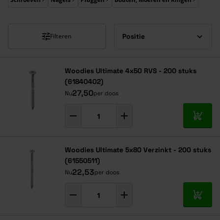
Filteren
Woodies Ultimate 4x50 RVS - 200 stuks
(61840402)
27,50
Nu
per doos
In mij
Woodies Ultimate 5x80 Verzinkt - 200 stuks
(61550511)
22,53
Nu
per doos
In mij