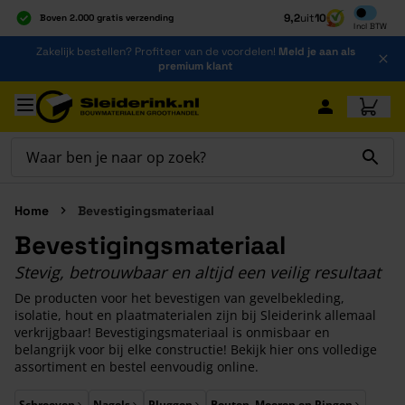
Inclusief b
9,2
uit
10
Boven 2.000 gratis verzending
Incl
BTW
Al 40 jaar dé specialist
Ga naar de inhoud
Zakelijk bestellen? Profiteer van de voordelen!
Meld je aan als
Alles onder één dak
premium klant
Ga naar hoofdinhoud
Home
Bevestigingsmateriaal
Bevestigingsmateriaal
Stevig, betrouwbaar en altijd een veilig resultaat
De producten voor het bevestigen van gevelbekleding,
isolatie, hout en plaatmaterialen zijn bij Sleiderink allemaal
verkrijgbaar! Bevestigingsmateriaal is onmisbaar en
belangrijk voor bij elke constructie! Bekijk hier ons volledige
assortiment en bestel eenvoudig online.
Druk om carrousel over te slaan
Schroeven
Nagels
Pluggen
Bouten, Moeren en Ringen