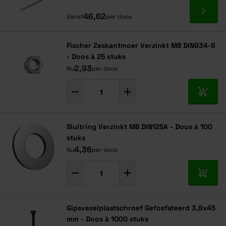
Ga naa
46,62
Vanaf
per doos
Fischer Zeskantmoer Verzinkt M8 DIN934-8
- Doos à 25 stuks
2,93
Nu
per doos
In mij
Sluitring Verzinkt M8 DIN125A - Doos à 100
stuks
4,36
Nu
per doos
In mij
Gipsvezelplaatschroef Gefosfateerd 3,9x45
mm - Doos à 1000 stuks