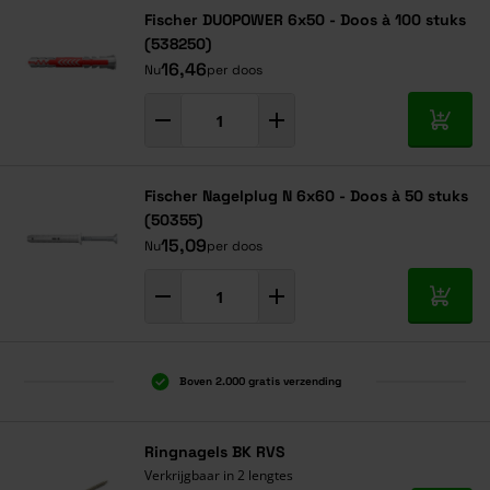
Fischer DUOPOWER 6x50 - Doos à 100 stuks
(538250)
16,46
Nu
per doos
In mij
Fischer Nagelplug N 6x60 - Doos à 50 stuks
(50355)
15,09
Nu
per doos
In mij
Boven 2.000 gratis verzending
Al 40 jaar dé specialist
Alles onder één dak
Ringnagels BK RVS
Verkrijgbaar in 2 lengtes