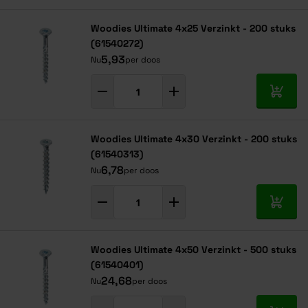
Woodies Ultimate 4x25 Verzinkt - 200 stuks
(61540272)
5,93
Nu
per doos
In mij
Woodies Ultimate 4x30 Verzinkt - 200 stuks
(61540313)
6,78
Nu
per doos
In mij
Woodies Ultimate 4x50 Verzinkt - 500 stuks
(61540401)
24,68
Nu
per doos