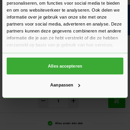
personaliseren, om functies voor social media te bieden
In mij
en om ons websiteverkeer te analyseren. Ook delen we
Bouwvakinfo
informatie over je gebruik van onze site met onze
partners voor social media, adverteren en analyse. Deze
Woodies Ultimate 5x50 Verzinkt - 200 stuks
partners kunnen deze gegevens combineren met andere
(61550401)
informatie die je aan ze hebt verstrekt of die ze hebben
14,91
Nu
per doos
verzameld op basis van je gebruik van hun services.
In mij
Alles accepteren
Woodies Ultimate 3,5x40 Verzinkt - 200
stuks (61535372)
Aanpassen
7,04
Nu
per doos
In mij
Alles onder één dak